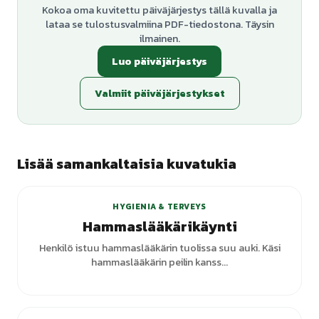
Kokoa oma kuvitettu päiväjärjestys tällä kuvalla ja
lataa se tulostusvalmiina PDF-tiedostona. Täysin
ilmainen.
Luo päiväjärjestys
Valmiit päiväjärjestykset
Lisää samankaltaisia kuvatukia
+
3
varianttia
HYGIENIA & TERVEYS
Hammaslääkärikäynti
Henkilö istuu hammaslääkärin tuolissa suu auki. Käsi
hammaslääkärin peilin kanss...
+
1
varianttia