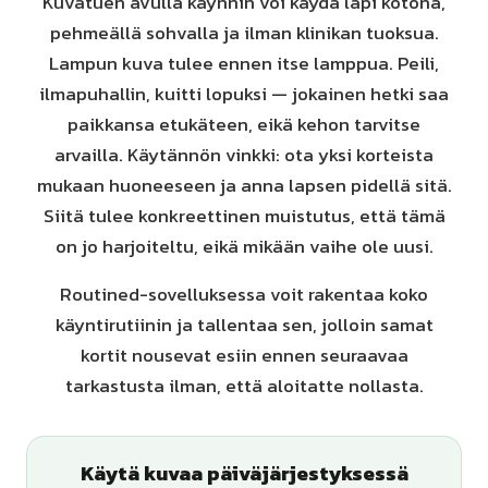
Kuvatuen avulla käynnin voi käydä läpi kotona,
pehmeällä sohvalla ja ilman klinikan tuoksua.
Lampun kuva tulee ennen itse lamppua. Peili,
ilmapuhallin, kuitti lopuksi — jokainen hetki saa
paikkansa etukäteen, eikä kehon tarvitse
arvailla. Käytännön vinkki: ota yksi korteista
mukaan huoneeseen ja anna lapsen pidellä sitä.
Siitä tulee konkreettinen muistutus, että tämä
on jo harjoiteltu, eikä mikään vaihe ole uusi.
Routined-sovelluksessa voit rakentaa koko
käyntirutiinin ja tallentaa sen, jolloin samat
kortit nousevat esiin ennen seuraavaa
tarkastusta ilman, että aloitatte nollasta.
Käytä kuvaa päiväjärjestyksessä