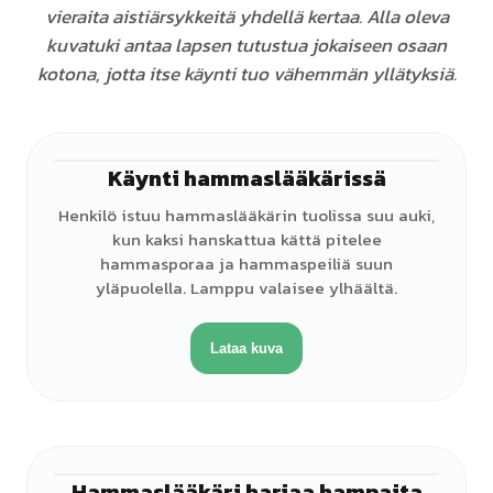
vieraita aistiärsykkeitä yhdellä kertaa. Alla oleva
kuvatuki antaa lapsen tutustua jokaiseen osaan
kotona, jotta itse käynti tuo vähemmän yllätyksiä.
Käynti hammaslääkärissä
♀
Henkilö istuu hammaslääkärin tuolissa suu auki,
kun kaksi hanskattua kättä pitelee
hammasporaa ja hammaspeiliä suun
yläpuolella. Lamppu valaisee ylhäältä.
Lataa kuva
Hammaslääkäri harjaa hampaita