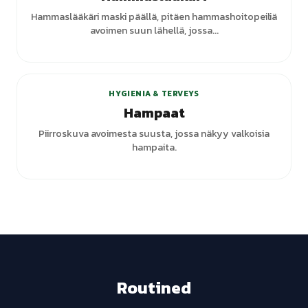
Hammaslääkäri maski päällä, pitäen hammashoitopeiliä
avoimen suun lähellä, jossa...
+
1
varianttia
HYGIENIA & TERVEYS
Hampaat
Piirroskuva avoimesta suusta, jossa näkyy valkoisia
hampaita.
Routined