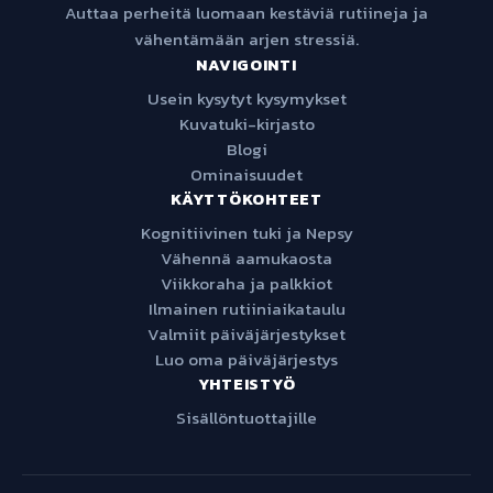
Auttaa perheitä luomaan kestäviä rutiineja ja
vähentämään arjen stressiä.
NAVIGOINTI
Usein kysytyt kysymykset
Kuvatuki-kirjasto
Blogi
Ominaisuudet
KÄYTTÖKOHTEET
Kognitiivinen tuki ja Nepsy
Vähennä aamukaosta
Viikkoraha ja palkkiot
Ilmainen rutiiniaikataulu
Valmiit päiväjärjestykset
Luo oma päiväjärjestys
YHTEISTYÖ
Sisällöntuottajille