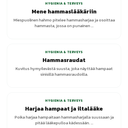
HYGIENIA & TERVEYS
Mene hammaslääkäriin
Miespuolinen hahmo pitelee hammasharjaa ja osoittaa
hammasta, jossa on punainen ...
+
2
varianttia
HYGIENIA & TERVEYS
Hammasraudat
Kuvitus hymyilevästä suusta, joka näyttää hampaat
sinisillä hammasraudoilla.
HYGIENIA & TERVEYS
Harjaa hampaat ja iltalääke
Poika harjaa hampaitaan hammasharjalla suussaan ja
pitää lääkepulloa kädessään. ...