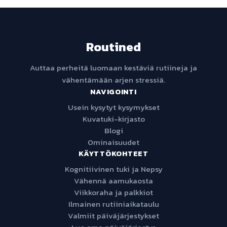
Routined
Auttaa perheitä luomaan kestäviä rutiineja ja
vähentämään arjen stressiä.
NAVIGOINTI
Usein kysytyt kysymykset
Kuvatuki-kirjasto
Blogi
Ominaisuudet
KÄYTTÖKOHTEET
Kognitiivinen tuki ja Nepsy
Vähennä aamukaosta
Viikkoraha ja palkkiot
Ilmainen rutiiniaikataulu
Valmiit päiväjärjestykset