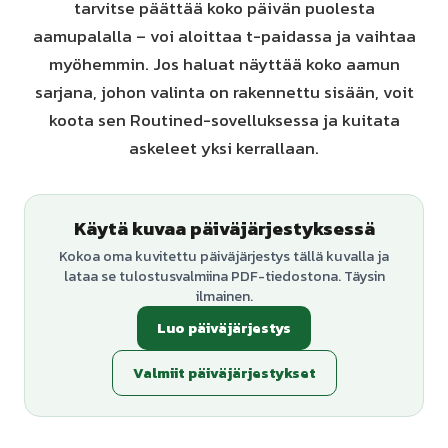
tarvitse päättää koko päivän puolesta
aamupalalla – voi aloittaa t-paidassa ja vaihtaa
myöhemmin. Jos haluat näyttää koko aamun
sarjana, johon valinta on rakennettu sisään, voit
koota sen Routined-sovelluksessa ja kuitata
askeleet yksi kerrallaan.
Käytä kuvaa päiväjärjestyksessä
Kokoa oma kuvitettu päiväjärjestys tällä kuvalla ja
lataa se tulostusvalmiina PDF-tiedostona. Täysin
ilmainen.
Luo päiväjärjestys
Valmiit päiväjärjestykset