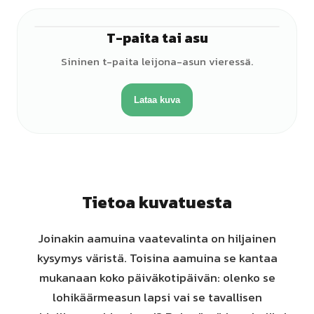
T-paita tai asu
Sininen t-paita leijona-asun vieressä.
Lataa kuva
Tietoa kuvatuesta
Joinakin aamuina vaatevalinta on hiljainen
kysymys väristä. Toisina aamuina se kantaa
mukanaan koko päiväkotipäivän: olenko se
lohikäärmeasun lapsi vai se tavallisen