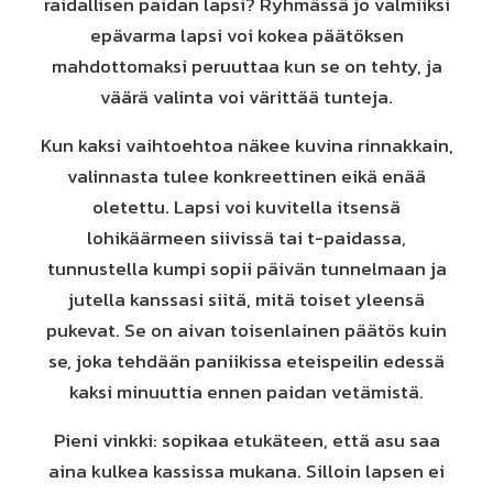
raidallisen paidan lapsi? Ryhmässä jo valmiiksi
epävarma lapsi voi kokea päätöksen
mahdottomaksi peruuttaa kun se on tehty, ja
väärä valinta voi värittää tunteja.
Kun kaksi vaihtoehtoa näkee kuvina rinnakkain,
valinnasta tulee konkreettinen eikä enää
oletettu. Lapsi voi kuvitella itsensä
lohikäärmeen siivissä tai t-paidassa,
tunnustella kumpi sopii päivän tunnelmaan ja
jutella kanssasi siitä, mitä toiset yleensä
pukevat. Se on aivan toisenlainen päätös kuin
se, joka tehdään paniikissa eteispeilin edessä
kaksi minuuttia ennen paidan vetämistä.
Pieni vinkki: sopikaa etukäteen, että asu saa
aina kulkea kassissa mukana. Silloin lapsen ei