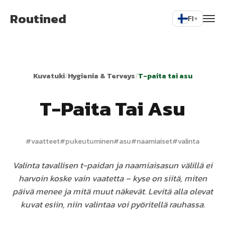
Routined
FI
▾
Kuvatuki
/
Hygienia & Terveys
/
T-paita tai asu
T-Paita Tai Asu
#
vaatteet
#
pukeutuminen
#
asu
#
naamiaiset
#
valinta
Valinta tavallisen t-paidan ja naamiaisasun välillä ei
harvoin koske vain vaatetta – kyse on siitä, miten
päivä menee ja mitä muut näkevät. Levitä alla olevat
kuvat esiin, niin valintaa voi pyöritellä rauhassa.