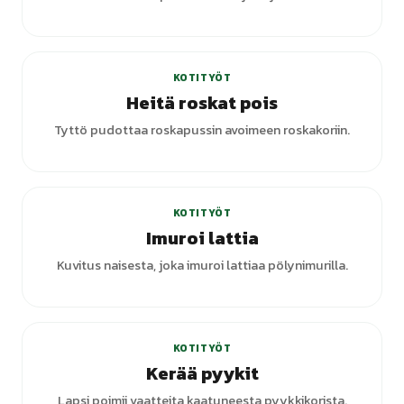
KOTITYÖT
Heitä roskat pois
Tyttö pudottaa roskapussin avoimeen roskakoriin.
+
1
varianttia
KOTITYÖT
Imuroi lattia
Kuvitus naisesta, joka imuroi lattiaa pölynimurilla.
+
1
varianttia
KOTITYÖT
Kerää pyykit
Lapsi poimii vaatteita kaatuneesta pyykkikorista.