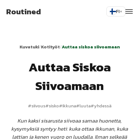
Routined
FI
▾
Kuvatuki
/
Kotityöt
/
Auttaa siskoa siivoamaan
Auttaa Siskoa
Siivoamaan
#
siivous
#
sisko
#
ikkuna
#
luuta
#
yhdessä
Kun kaksi sisarusta siivoaa samaa huonetta,
kysymyksiä syntyy heti: kuka ottaa ikkunan, kuka
lattian ja kenen vuoro on luudalla. Ilman selkeää