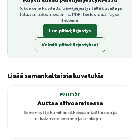
Kokoa oma kuvitettu päiväjärjestys tällä kuvalla ja
lataa se tulostusvalmiina PDF-tiedostona. Täysin
ilmainen.
Luo päiväjärjestys
Valmiit päiväjärjestykset
Lisää samankaltaisia kuvatukia
KOTITYÖT
Auttaa siivoamisessa
Iloinen tyttö kumihansikkaissa pitää luutaa ja
rikkalapiota ämpärin ja suihkepul...