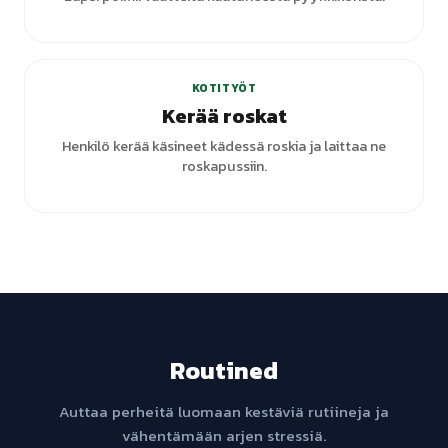
KOTITYÖT
Kerää roskat
Henkilö kerää käsineet kädessä roskia ja laittaa ne
roskapussiin.
Routined
Auttaa perheitä luomaan kestäviä rutiineja ja
vähentämään arjen stressiä.