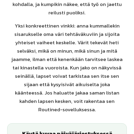
kohdalla, ja kumpikin näkee, että työ on jaettu
reilusti puoliksi.
Yksi konkreettinen vinkki: anna kummallekin
sisarukselle oma väri tehtäväkuviin ja sijoita
yhteiset vaiheet keskelle. Värit tekevät heti
selväksi, mikä on minun, mikä sinun ja mitä
jaamme, ilman että kenenkään tarvitsee laskea
tai kinastella vuoroista. Kun jako on näkyvissä
seinällä, lapset voivat tarkistaa sen itse sen
sijaan että kysyisivät aikuiselta joka
käänteessä. Jos haluatte jakaa saman listan
kahden lapsen kesken, voit rakentaa sen
Routined-sovelluksessa.
Käytä kuvaa päiväjärjestyksessä