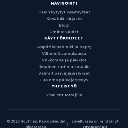
NAVIGOINTI
Usein kysytyt kysymykset
Kuvatuki-kirjasto
Blogi
Ominaisuudet
KÄYTTÖKOHTEET
Kognitiivinen tuki ja Nepsy
Vähennä aamukaosta
Viikkoraha ja palkkiot
Ilmainen rutiiniaikataulu
Valmiit päiväjärjestykset
Luo oma päiväjärjestys
YHTEISTYÖ
Sisällöntuottajille
© 2026 Routined. Kaikki oikeudet
Sovelluksen on kehittänyt
|
pidätetään.
DropDev AB