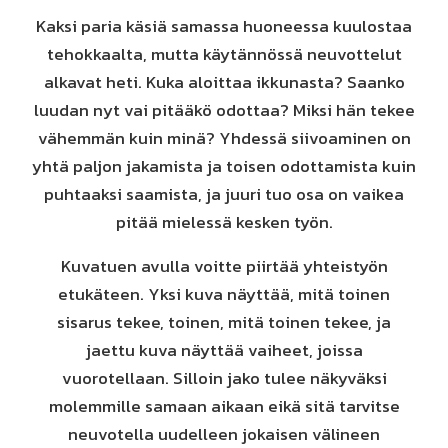
Kaksi paria käsiä samassa huoneessa kuulostaa
tehokkaalta, mutta käytännössä neuvottelut
alkavat heti. Kuka aloittaa ikkunasta? Saanko
luudan nyt vai pitääkö odottaa? Miksi hän tekee
vähemmän kuin minä? Yhdessä siivoaminen on
yhtä paljon jakamista ja toisen odottamista kuin
puhtaaksi saamista, ja juuri tuo osa on vaikea
pitää mielessä kesken työn.
Kuvatuen avulla voitte piirtää yhteistyön
etukäteen. Yksi kuva näyttää, mitä toinen
sisarus tekee, toinen, mitä toinen tekee, ja
jaettu kuva näyttää vaiheet, joissa
vuorotellaan. Silloin jako tulee näkyväksi
molemmille samaan aikaan eikä sitä tarvitse
neuvotella uudelleen jokaisen välineen