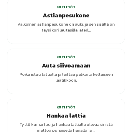
KOTITYÖT
Astianpesukone
Valkoinen astianpesukone on auki, ja sen sisällä on
täysi kori lautasilla, ateri...
KOTITYÖT
Auta siivoamaan
Poika istuu lattialla ja laittaa palikoita keltaiseen
laatikkoon.
+
1
varianttia
KOTITYÖT
Hankaa lattia
Tyttö kumartuu ja hankaa lattialla olevaa sinistä
mattoa punaisella harjalla ja ...