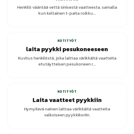
Henkilö vääntää vettä sinisestä vaatteesta, samalla
kun keltainen t-paita roikku...
KOTITYÖT
laita pyykki pesukoneeseen
Kuvitus henkilöstä, joka laittaa värikkäitä vaatteita
etutäytteisen pesukoneen r...
+
1
varianttia
KOTITYÖT
Laita vaatteet pyykkiin
Hymyilevä nainen laittaa värikkäitä vaatteita
valkoiseen pyykkikoriin.