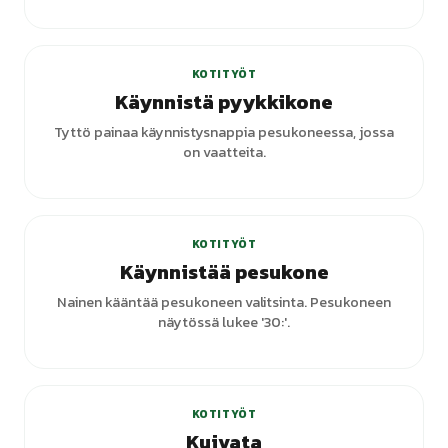
KOTITYÖT
Käynnistä pyykkikone
Tyttö painaa käynnistysnappia pesukoneessa, jossa
on vaatteita.
+
1
varianttia
KOTITYÖT
Käynnistää pesukone
Nainen kääntää pesukoneen valitsinta. Pesukoneen
näytössä lukee '30:'.
KOTITYÖT
Kuivata