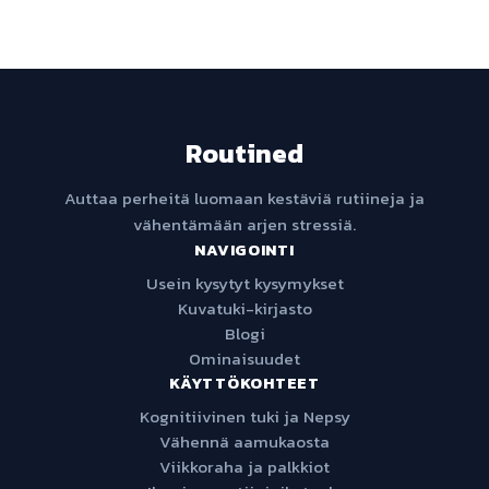
Routined
Auttaa perheitä luomaan kestäviä rutiineja ja
vähentämään arjen stressiä.
NAVIGOINTI
Usein kysytyt kysymykset
Kuvatuki-kirjasto
Blogi
Ominaisuudet
KÄYTTÖKOHTEET
Kognitiivinen tuki ja Nepsy
Vähennä aamukaosta
Viikkoraha ja palkkiot