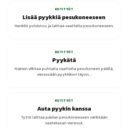
KOTITYÖT
Lisää pyykkiä pesukoneeseen
Henkilö polvistuu ja laittaa vaatteita pesukoneeseen.
+
1
varianttia
KOTITYÖT
Pyykätä
Nainen viikkaa puhtaita vaatteita pesukoneen päällä,
vieressään pyykkikori täynn...
KOTITYÖT
Auta pyykin kanssa
Tyttö laittaa paidan pesukoneeseen värikkään
vaatekasan vieressä.