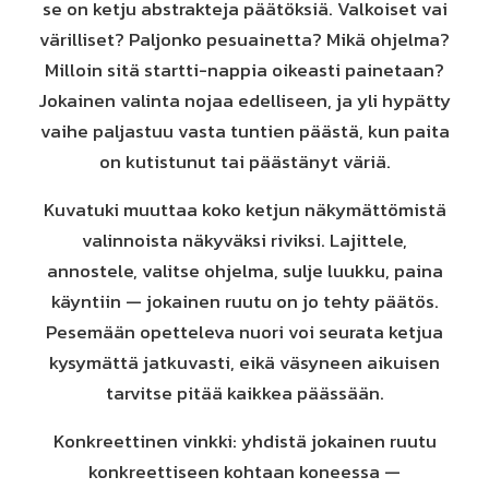
se on ketju abstrakteja päätöksiä. Valkoiset vai
värilliset? Paljonko pesuainetta? Mikä ohjelma?
Milloin sitä startti-nappia oikeasti painetaan?
Jokainen valinta nojaa edelliseen, ja yli hypätty
vaihe paljastuu vasta tuntien päästä, kun paita
on kutistunut tai päästänyt väriä.
Kuvatuki muuttaa koko ketjun näkymättömistä
valinnoista näkyväksi riviksi. Lajittele,
annostele, valitse ohjelma, sulje luukku, paina
käyntiin — jokainen ruutu on jo tehty päätös.
Pesemään opetteleva nuori voi seurata ketjua
kysymättä jatkuvasti, eikä väsyneen aikuisen
tarvitse pitää kaikkea päässään.
Konkreettinen vinkki: yhdistä jokainen ruutu
konkreettiseen kohtaan koneessa —