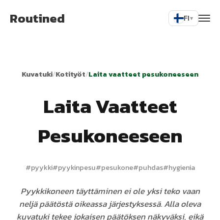
Routined
FI
▾
Kuvatuki
/
Kotityöt
/
Laita vaatteet pesukoneeseen
Laita Vaatteet
Pesukoneeseen
#
pyykki
#
pyykinpesu
#
pesukone
#
puhdas
#
hygienia
Pyykkikoneen täyttäminen ei ole yksi teko vaan
neljä päätöstä oikeassa järjestyksessä. Alla oleva
kuvatuki tekee jokaisen päätöksen näkyväksi, eikä