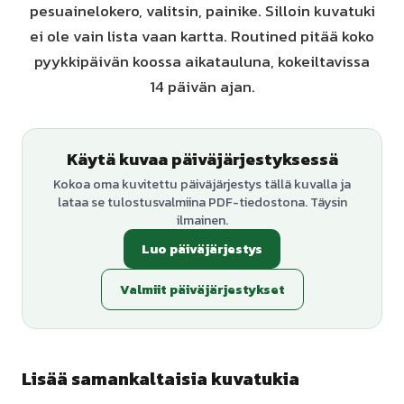
pesuainelokero, valitsin, painike. Silloin kuvatuki
ei ole vain lista vaan kartta. Routined pitää koko
pyykkipäivän koossa aikatauluna, kokeiltavissa
14 päivän ajan.
Käytä kuvaa päiväjärjestyksessä
Kokoa oma kuvitettu päiväjärjestys tällä kuvalla ja
lataa se tulostusvalmiina PDF-tiedostona. Täysin
ilmainen.
Luo päiväjärjestys
Valmiit päiväjärjestykset
Lisää samankaltaisia kuvatukia