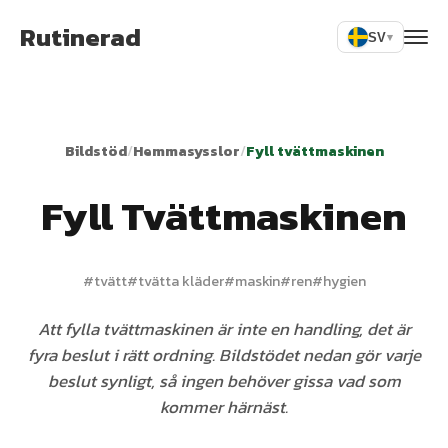
Rutinerad
SV
▾
Bildstöd
/
Hemmasysslor
/
Fyll tvättmaskinen
Fyll Tvättmaskinen
#
tvätt
#
tvätta kläder
#
maskin
#
ren
#
hygien
Att fylla tvättmaskinen är inte en handling, det är
fyra beslut i rätt ordning. Bildstödet nedan gör varje
beslut synligt, så ingen behöver gissa vad som
kommer härnäst.