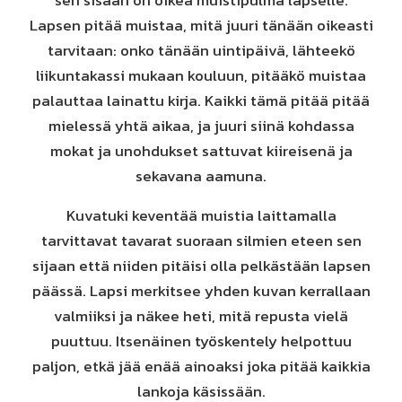
sen sisään on oikea muistipulma lapselle.
Lapsen pitää muistaa, mitä juuri tänään oikeasti
tarvitaan: onko tänään uintipäivä, lähteekö
liikuntakassi mukaan kouluun, pitääkö muistaa
palauttaa lainattu kirja. Kaikki tämä pitää pitää
mielessä yhtä aikaa, ja juuri siinä kohdassa
mokat ja unohdukset sattuvat kiireisenä ja
sekavana aamuna.
Kuvatuki keventää muistia laittamalla
tarvittavat tavarat suoraan silmien eteen sen
sijaan että niiden pitäisi olla pelkästään lapsen
päässä. Lapsi merkitsee yhden kuvan kerrallaan
valmiiksi ja näkee heti, mitä repusta vielä
puuttuu. Itsenäinen työskentely helpottuu
paljon, etkä jää enää ainoaksi joka pitää kaikkia
lankoja käsissään.