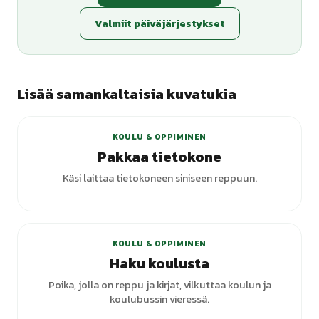
Valmiit päiväjärjestykset
Lisää samankaltaisia kuvatukia
KOULU & OPPIMINEN
Pakkaa tietokone
Käsi laittaa tietokoneen siniseen reppuun.
+
1
varianttia
KOULU & OPPIMINEN
Haku koulusta
Poika, jolla on reppu ja kirjat, vilkuttaa koulun ja
koulubussin vieressä.