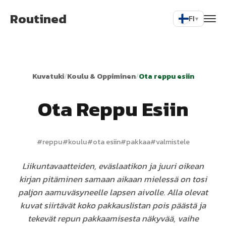
Routined
FI
▾
Kuvatuki
/
Koulu & Oppiminen
/
Ota reppu esiin
Ota Reppu Esiin
#
reppu
#
koulu
#
ota esiin
#
pakkaa
#
valmistele
Liikuntavaatteiden, eväslaatikon ja juuri oikean
kirjan pitäminen samaan aikaan mielessä on tosi
paljon aamuväsyneelle lapsen aivolle. Alla olevat
kuvat siirtävät koko pakkauslistan pois päästä ja
tekevät repun pakkaamisesta näkyvää, vaihe