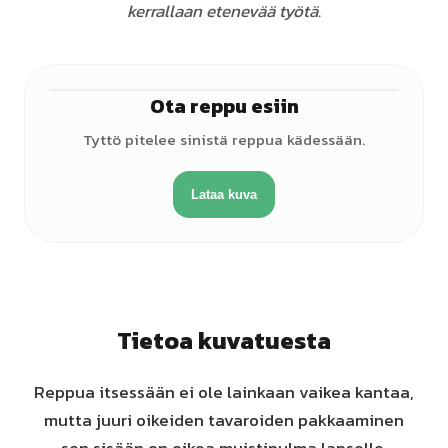
kerrallaan etenevää työtä.
Ota reppu esiin
♀
Tyttö pitelee sinistä reppua kädessään.
Lataa kuva
Tietoa kuvatuesta
Reppua itsessään ei ole lainkaan vaikea kantaa,
mutta juuri oikeiden tavaroiden pakkaaminen