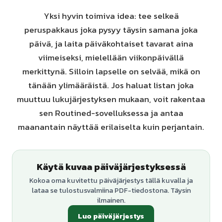
Yksi hyvin toimiva idea: tee selkeä
peruspakkaus joka pysyy täysin samana joka
päivä, ja laita päiväkohtaiset tavarat aina
viimeiseksi, mielellään viikonpäivällä
merkittynä. Silloin lapselle on selvää, mikä on
tänään ylimääräistä. Jos haluat listan joka
muuttuu lukujärjestyksen mukaan, voit rakentaa
sen Routined-sovelluksessa ja antaa
maanantain näyttää erilaiselta kuin perjantain.
Käytä kuvaa päiväjärjestyksessä
Kokoa oma kuvitettu päiväjärjestys tällä kuvalla ja
lataa se tulostusvalmiina PDF-tiedostona. Täysin
ilmainen.
Luo päiväjärjestys