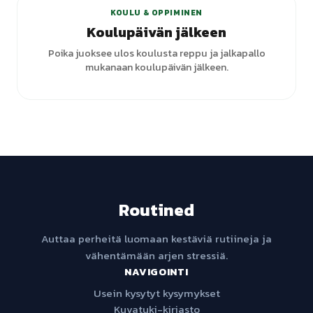
KOULU & OPPIMINEN
Koulupäivän jälkeen
Poika juoksee ulos koulusta reppu ja jalkapallo
mukanaan koulupäivän jälkeen.
Routined
Auttaa perheitä luomaan kestäviä rutiineja ja
vähentämään arjen stressiä.
NAVIGOINTI
Usein kysytyt kysymykset
Kuvatuki-kirjasto