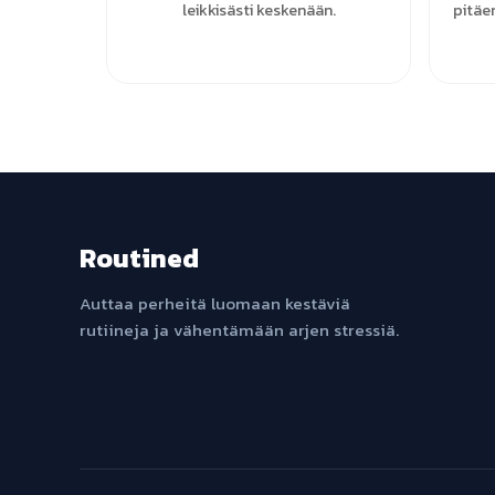
leikkisästi keskenään.
pitäe
Routined
Auttaa perheitä luomaan kestäviä
rutiineja ja vähentämään arjen stressiä.