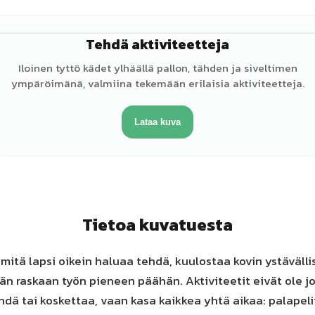
Tehdä aktiviteetteja
♀
Iloinen tyttö kädet ylhäällä pallon, tähden ja siveltimen
ympäröimänä, valmiina tekemään erilaisia aktiviteetteja.
Lataa kuva
Tietoa kuvatuesta
 mitä lapsi oikein haluaa tehdä, kuulostaa kovin ystävälli
än raskaan työn pieneen päähän. Aktiviteetit eivät ole jot
dä tai koskettaa, vaan kasa kaikkea yhtä aikaa: palapelit,