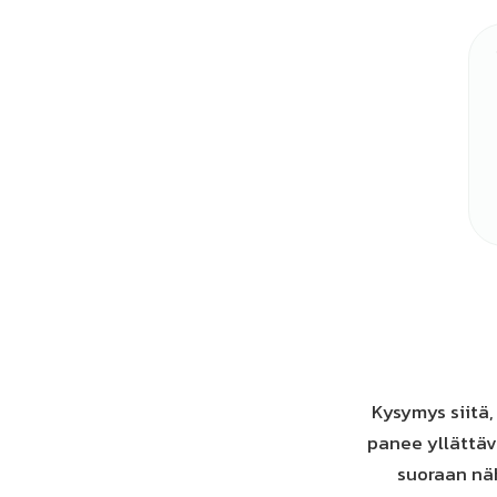
Kysymys siitä,
panee yllättäv
suoraan näh