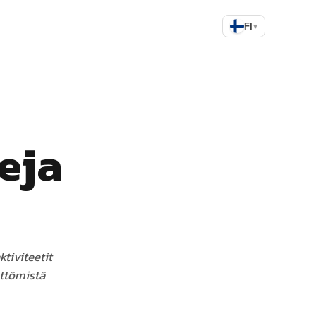
FI
▾
eja
tiviteetit
ättömistä