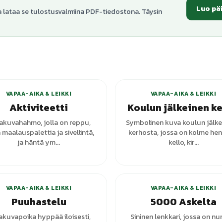
Luo pä
a lataa se tulostusvalmiina PDF-tiedostona. Täysin
+
1
varianttia
VAPAA-AIKA & LEIKKI
VAPAA-AIKA & LEIKKI
Aktiviteetti
Koulun jälkeinen k
jakuvahahmo, jolla on reppu,
Symbolinen kuva koulun jälke
 maalauspalettia ja sivellintä,
kerhosta, jossa on kolme hen
ja häntä ym...
kello, kir...
+
3
vari
VAPAA-AIKA & LEIKKI
VAPAA-AIKA & LEIKKI
Puuhastelu
5000 Askelta
akuvapoika hyppää iloisesti,
Sininen lenkkari, jossa on n