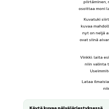
piirtäminen, 
osoittaa moni la
Kuvatuki siir
kuvaa mahdolli
nyt on neljä a
ovat siinä aiv
Vinkki: laita e
niin valinta
Useimmite
Lataa ilmaisia
nii
Käytä kuvaa päiväjärjestyksessä