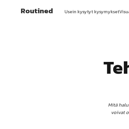
Routined
Usein kysytyt kysymykset
Visu
Te
Mitä halu
voivat o