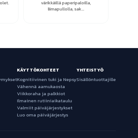
olet.
värikkäillä paperipaloilla,
liimapullolla, sak...
KÄYTTÖKOHTEET
YHTEISTYÖ
symykset
Kognitiivinen tuki ja Nepsy
Sisällöntuottajille
Vähennä aamukaosta
Viikkoraha ja palkkiot
Ilmainen rutiiniaikataulu
Valmiit päiväjärjestykset
Luo oma päiväjärjestys