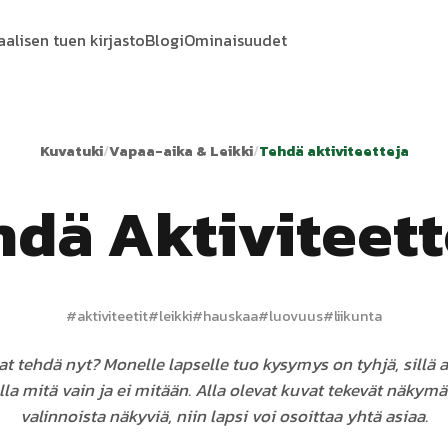
aalisen tuen kirjasto
Blogi
Ominaisuudet
Kuvatuki
/
Vapaa-aika & Leikki
/
Tehdä aktiviteetteja
hdä Aktiviteett
#
aktiviteetit
#
leikki
#
hauskaa
#
luovuus
#
liikunta
at tehdä nyt? Monelle lapselle tuo kysymys on tyhjä, sillä ak
lla mitä vain ja ei mitään. Alla olevat kuvat tekevät näkym
valinnoista näkyviä, niin lapsi voi osoittaa yhtä asiaa.