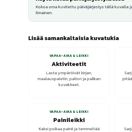
Kokoa oma kuvitettu päiväjärjestys tällä kuvalla j
ilmainen.
Lisää samankaltaisia kuvatukia
+
1
varianttia
VAPAA-AIKA & LEIKKI
Aktiviteetit
Lasta ympäröivät kirjan,
Sar
maalauspaletin, pallon ja palikan
pitää
kuvakkeet.
VAPAA-AIKA & LEIKKI
Painileikki
Kaksi poikaa painii ja temmeltää
Sarj