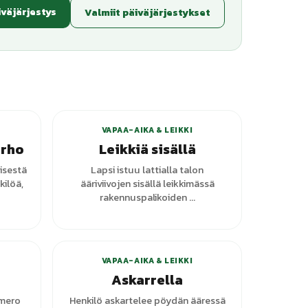
iväjärjestys
Valmiit päiväjärjestykset
VAPAA-AIKA & LEIKKI
erho
Leikkiä sisällä
isestä
Lapsi istuu lattialla talon
kilöä,
ääriviivojen sisällä leikkimässä
rakennuspalikoiden ...
anttia
VAPAA-AIKA & LEIKKI
Askarrella
umero
Henkilö askartelee pöydän ääressä