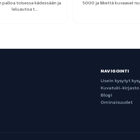
n palloa toisessa kädessään ja
5000 ja liikettä kuvaavat nu
leluautoa t...
NAVIGOINTI
Usein kysytyt ky
Kuvatuki-kirjasto
Blogi
Ominaisuudet