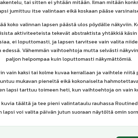
rakentelu, tai sitten ei yhtään mitään. Ilman mitään konk
psi jumittuu itse valintaan eikä koskaan pääse varsinaise
tää koko valinnan lapsen päästä ulos pöydälle näkyviin. K
sista aktiviteeteista tekevät abstraktista yhtäkkiä käsin
siaa, ei loputtomasti, ja lapsen tarvitsee vain valita niiden
an edessä. Vähemmän vaihtoehtoja mutta selvästi näkyvin
paljon helpompaa kuin loputtomasti näkymättömiä.
siin vain kaksi tai kolme kuvaa kerrallaan ja vaihtele niitä
 tuntuu mukavan pieneltä eikä kokonaiselta hahmotettaval
n lapsi tarttuu toimeen heti, kun vaihtoehtoja on vain ko
 kuvia täältä ja tee pieni valintataulu rauhassa Routine
n lapsi voi valita päivän jutun suoraan näytöltä omin sor