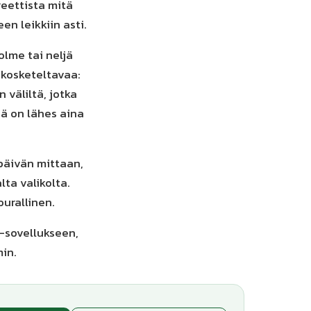
reettista mitä
en leikkiin asti.
olme tai neljä
 kosketeltavaa:
 väliltä, jotka
ä on lähes aina
 päivän mittaan,
ta valikolta.
urallinen.
d-sovellukseen,
min.