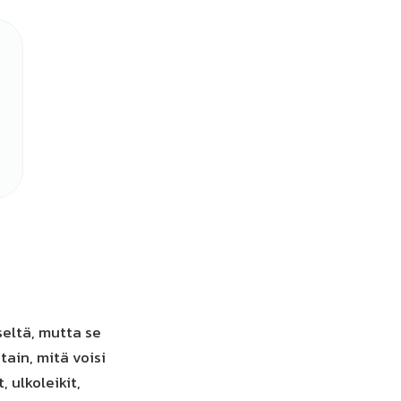
seltä, mutta se
ain, mitä voisi
 ulkoleikit,