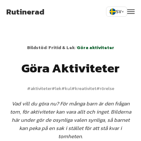
Rutinerad
SV
▾
Bildstöd
/
Fritid & Lek
/
Göra aktiviteter
Göra Aktiviteter
#
aktiviteter
#
lek
#
kul
#
kreativitet
#
rörelse
Vad vill du göra nu? För många barn är den frågan
tom, för aktiviteter kan vara allt och inget. Bilderna
här under gör de osynliga valen synliga, så barnet
kan peka på en sak i stället för att stå kvar i
tomheten.