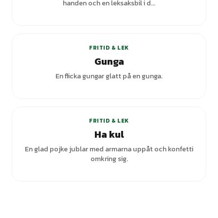
handen och en leksaksbil i d...
FRITID & LEK
Gunga
En flicka gungar glatt på en gunga.
+
1
varianter
FRITID & LEK
Ha kul
En glad pojke jublar med armarna uppåt och konfetti
omkring sig.