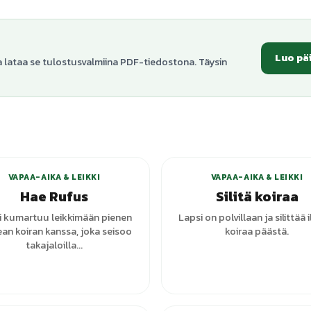
Luo pä
a lataa se tulostusvalmiina PDF-tiedostona. Täysin
VAPAA-AIKA & LEIKKI
VAPAA-AIKA & LEIKKI
Hae Rufus
Silitä koiraa
i kumartuu leikkimään pienen
Lapsi on polvillaan ja silittää 
an koiran kanssa, joka seisoo
koiraa päästä.
takajaloilla...
+
1
varianttia