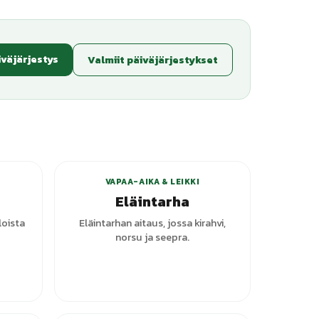
iväjärjestys
Valmiit päiväjärjestykset
VAPAA-AIKA & LEIKKI
Eläintarha
iloista
Eläintarhan aitaus, jossa kirahvi,
norsu ja seepra.