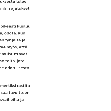
tuksesta tulee
mihin ajatukset
oikeasti kuuluu:
ta, odota. Kun
n tyhjältä ja
kee myös, että
t muistuttavat
se taito, jota
kee odotuksesta
merkiksi rastita
us saa tavoitteen
svaiheilla ja