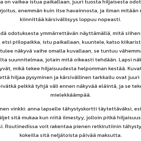
ka on vaikea istua paikallaan, juuri tuosta hiljaisesta odo
rjoitus, enemmän kuin itse havainnosta, ja ilman mitään 
kiinnittää kärsivällisyys loppuu nopeasti.
hdä odotuksesta ymmärrettävän näyttämällä, mitä siihen 
, etsi piilopaikka, istu paikallaan, kuuntele, katso kiikaris
tulee näkyvä vaihe omalla kuvallaan, se tuntuu vähemmä
a suunnitelmaa, jotain mitä oikeasti tehdään. Lapsi nä
yvät, mikä tekee hiljaisuudesta helpomman kestää. Kuva
, että hiljaa pysyminen ja kärsivällinen tarkkailu ovat juuri 
 eivätkä pelkkä tyhjä väli ennen näkyvää eläintä, ja se te
mielekkäämpää.
nen vinkki: anna lapselle tähystyskortti täytettäväksi, esi
jäljet sitä mukaa kun niitä ilmestyy, jolloin pitkä hiljaisu
i. Routinedissa voit rakentaa pienen retkirutiinin tähysty
kokeilla sitä neljätoista päivää maksutta.