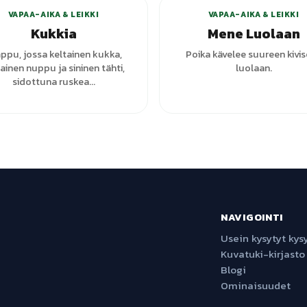
VAPAA-AIKA & LEIKKI
VAPAA-AIKA & LEIKKI
Kukkia
Mene Luolaan
ppu, jossa keltainen kukka,
Poika kävelee suureen kivi
inen nuppu ja sininen tähti,
luolaan.
sidottuna ruskea...
NAVIGOINTI
Usein kysytyt ky
Kuvatuki-kirjasto
Blogi
Ominaisuudet