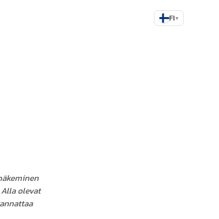
FI
▾
n näkeminen
 Alla olevat
kannattaa