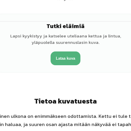
Tutki eläimiä
♂
Lapsi kyykistyy ja katselee uteliaana kettua ja lintua,
yläpuolella suurennuslasin kuva.
Lataa kuva
Tietoa kuvatuesta
inen ulkona on enimmäkseen odottamista. Kettu ei tule ti
in haluaa, ja suuren osan ajasta mitään näkyvää ei tapa