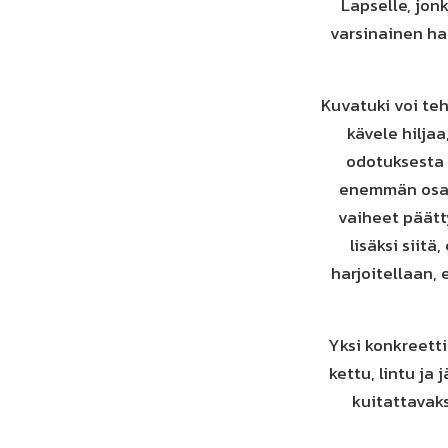
Lapselle, jon
varsinainen ha
Kuvatuki voi te
kävele hiljaa
odotuksesta 
enemmän osalt
vaiheet päätt
lisäksi siitä
harjoitellaan,
Yksi konkreetti
kettu, lintu ja 
kuitattavaks