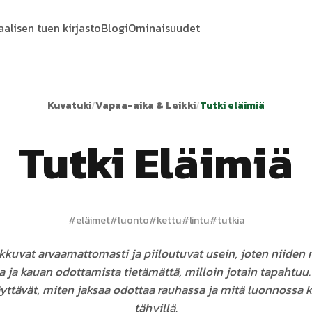
aalisen tuen kirjasto
Blogi
Ominaisuudet
Kuvatuki
/
Vapaa-aika & Leikki
/
Tutki eläimiä
Tutki Eläimiä
#
eläimet
#
luonto
#
kettu
#
lintu
#
tutkia
ikkuvat arvaamattomasti ja piiloutuvat usein, joten niide
aa ja kauan odottamista tietämättä, milloin jotain tapahtuu.
yttävät, miten jaksaa odottaa rauhassa ja mitä luonnossa 
tähyillä.