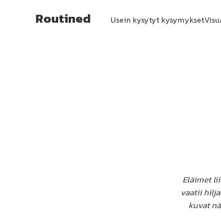
Routined
Usein kysytyt kysymykset
Visu
Eläimet li
vaatii hilj
kuvat nä