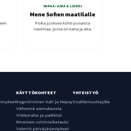
VAPAA-AIKA & LEIKKI
Mene Sofien maatilalle
seen
Poika juoksee kohti punaista
navettaa, jossa on kana ja aita.
KÄYTTÖKOHTEET
YHTEISTYÖ
symykset
Kognitiivinen tuki ja Nepsy
Sisällöntuottajille
Vähennä aamukaosta
Viikkoraha ja palkkiot
Ilmainen rutiiniaikataulu
Valmiit päiväjärjestykset