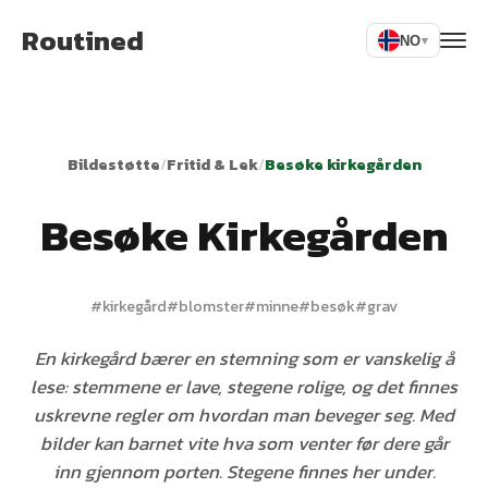
Routined
NO
▾
Bildestøtte
/
Fritid & Lek
/
Besøke kirkegården
Besøke Kirkegården
#
kirkegård
#
blomster
#
minne
#
besøk
#
grav
En kirkegård bærer en stemning som er vanskelig å
lese: stemmene er lave, stegene rolige, og det finnes
uskrevne regler om hvordan man beveger seg. Med
bilder kan barnet vite hva som venter før dere går
inn gjennom porten. Stegene finnes her under.