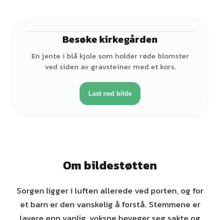
Besøke kirkegården
♀
En jente i blå kjole som holder røde blomster
ved siden av gravsteiner med et kors.
Last ned bilde
Om bildestøtten
Sorgen ligger i luften allerede ved porten, og for
et barn er den vanskelig å forstå. Stemmene er
lavere enn vanlig, voksne beveger seg sakte og