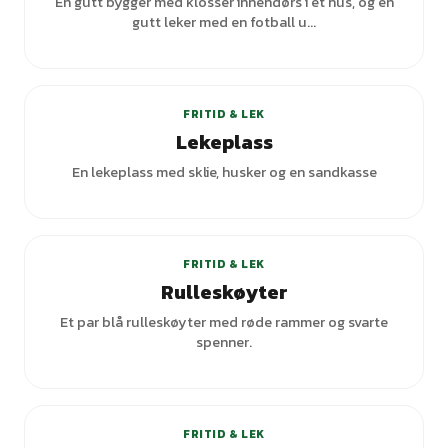
En gutt bygger med klosser innendørs i et hus, og en
gutt leker med en fotball u...
+
1
varianter
FRITID & LEK
Lekeplass
En lekeplass med sklie, husker og en sandkasse
+
1
varianter
FRITID & LEK
Rulleskøyter
Et par blå rulleskøyter med røde rammer og svarte
spenner.
FRITID & LEK