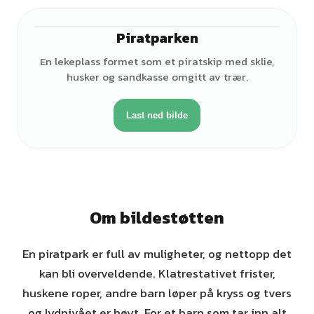
Piratparken
En lekeplass formet som et piratskip med sklie,
husker og sandkasse omgitt av trær.
Last ned bilde
Om bildestøtten
En piratpark er full av muligheter, og nettopp det
kan bli overveldende. Klatrestativet frister,
huskene roper, andre barn løper på kryss og tvers
og lydnivået er høyt. For et barn som tar inn alt