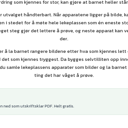
dring som kjennes for stor, kan gjøre at barnet heller stå
r utvalget håndterbart. Når apparatene ligger på bilde, 
n i stedet for å møte hele lekeplassen som én eneste sto
get steg gjør det lettere å prøve, og neste apparat kan ve
der.
 er å la barnet rangere bildene etter hva som kjennes lett 
et som kjennes tryggest. Da bygges selvtilliten opp inn
du samle lekeplassens apparater som bilder og la barnet 
ting det har våget å prøve.
 ned som utskriftsklar PDF. Helt gratis.