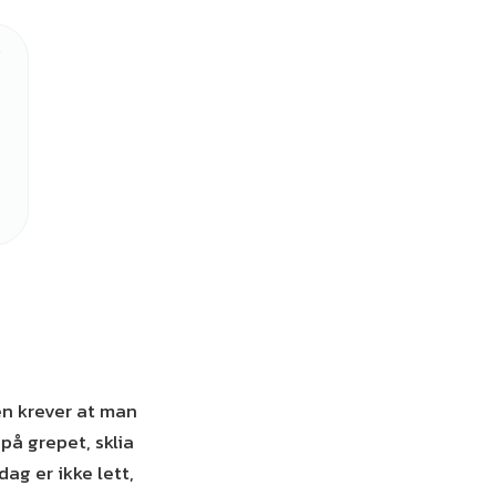
g
en krever at man
på grepet, sklia
ag er ikke lett,