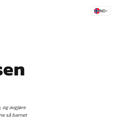
NO
▾
sen
, og avgjøre
ne så barnet