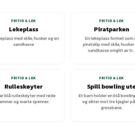
+
1
varianter
FRITID & LEK
FRITID & LEK
Lekeplass
Piratparken
keplass med sklie, husker og en
En lekeplass formet som 
sandkasse
piratskip med sklie, husker
sandkasse omgitt av tr..
+
1
varianter
FRITID & LEK
FRITID & LEK
Rulleskøyter
Spill bowling ut
ar blå rulleskøyter med røde
Et barn holder en blå bowlin
ammer og svarte spenner.
og sikter mot tre kjegler p
gressbane.