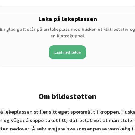
Leke på lekeplassen
♂
En glad gutt står på en lekeplass med husker, et klatrestativ o
en klatrekuppel.
Last ned bilde
Om bildestøtten
å lekeplassen stiller sitt eget spørsmål til kroppen. Husk
 og våger å slippe taket litt, klatrestativet at man stoler 
rten nedover. Å selv avgjøre hva som er passe vanskelig i d