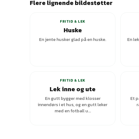
Flere lignende bildestøtter
FRITID & LEK
Huske
En jente husker glad på en huske.
En le
FRITID & LEK
Lek inne og ute
En gutt bygger med klosser
Et p
innendørs i et hus, og en gutt leker
r
med en fotball u...