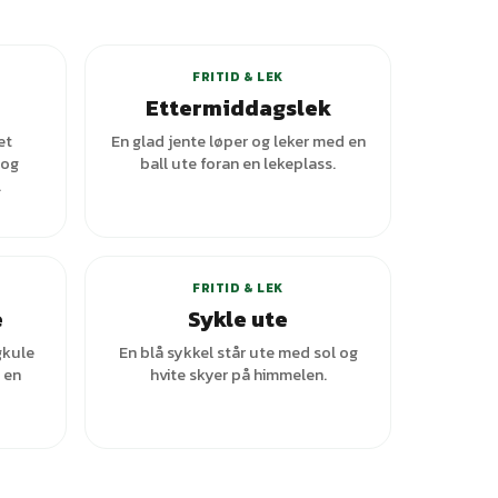
FRITID & LEK
Ettermiddagslek
et
En glad jente løper og leker med en
 og
ball ute foran en lekeplass.
.
+
2
varianter
FRITID & LEK
e
Sykle ute
gkule
En blå sykkel står ute med sol og
å en
hvite skyer på himmelen.