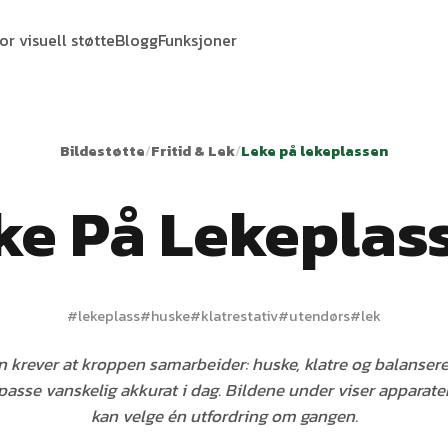
or visuell støtte
Blogg
Funksjoner
Bildestøtte
/
Fritid & Lek
/
Leke på lekeplassen
ke På Lekeplas
#
lekeplass
#
huske
#
klatrestativ
#
utendørs
#
lek
 krever at kroppen samarbeider: huske, klatre og balansere
passe vanskelig akkurat i dag. Bildene under viser apparate
kan velge én utfordring om gangen.