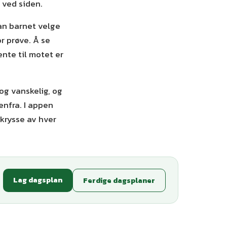
r ved siden.
kan barnet velge
r prøve. Å se
nte til motet er
og vanskelig, og
enfra. I appen
krysse av hver
Lag dagsplan
Ferdige dagsplaner