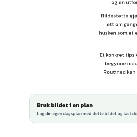
og en utfor
Bildestøtte gjø
ett om gange
husken som et e
Et konkret tips
begynne med d
Routined kan 
Bruk bildet i en plan
Lag din egen dagsplan med dette bildet og last den