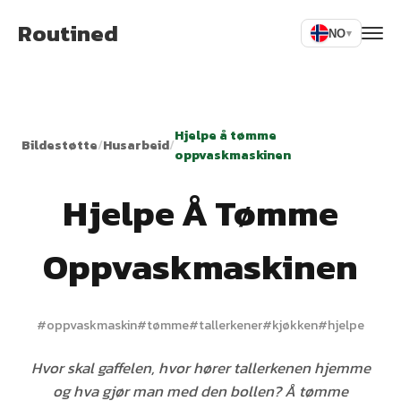
Routined
NO
▾
Hjelpe å tømme
Bildestøtte
/
Husarbeid
/
oppvaskmaskinen
Hjelpe Å Tømme
Oppvaskmaskinen
#
oppvaskmaskin
#
tømme
#
tallerkener
#
kjøkken
#
hjelpe
Hvor skal gaffelen, hvor hører tallerkenen hjemme
og hva gjør man med den bollen? Å tømme