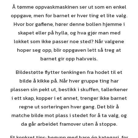
Å tømme oppvaskmaskinen ser ut som en enkel
oppgave, men for barnet er hver ting et lite valg.
Hvor bor gaflene, hører denne bollen hjemme i
skapet eller på hylla, og hva gjør man med
lokket som ikke passer noe sted? Når valgene
hoper seg opp, blir oppgaven lett så treg at
barnet gir opp halvveis.
Bildestøtte flytter tenkingen fra hodet til et
bilde å kikke på. Når hver gruppe ting har
plassen sin pekt ut, bestikk i skuffen, tallerkener
i ett skap, kopper i et annet, trenger ikke barnet
regne ut sorteringen hver gang. Det blir å
matche bilde mot plass i stedet for å ta valg, og
da går arbeidet framover uten å stoppe.
Et konkret tips: begynn med bare én kategori, for