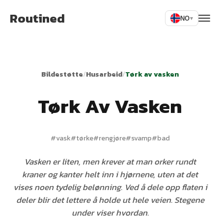
Routined
NO
▾
Bildestøtte
/
Husarbeid
/
Tørk av vasken
Tørk Av Vasken
#
vask
#
tørke
#
rengjøre
#
svamp
#
bad
Vasken er liten, men krever at man orker rundt
kraner og kanter helt inn i hjørnene, uten at det
vises noen tydelig belønning. Ved å dele opp flaten i
deler blir det lettere å holde ut hele veien. Stegene
under viser hvordan.