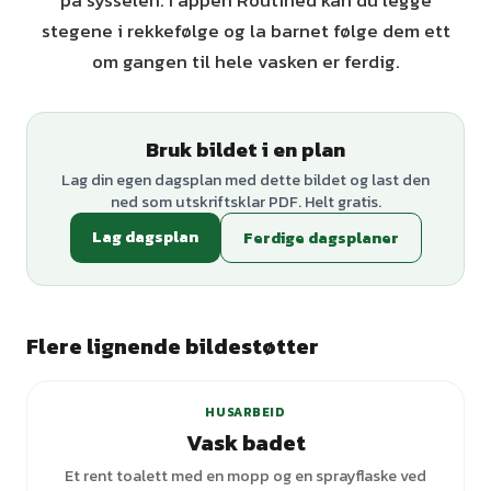
på sysselen. I appen Routined kan du legge
stegene i rekkefølge og la barnet følge dem ett
om gangen til hele vasken er ferdig.
Bruk bildet i en plan
Lag din egen dagsplan med dette bildet og last den
ned som utskriftsklar PDF. Helt gratis.
Lag dagsplan
Ferdige dagsplaner
Flere lignende bildestøtter
+
1
varianter
HUSARBEID
Vask badet
Et rent toalett med en mopp og en sprayflaske ved