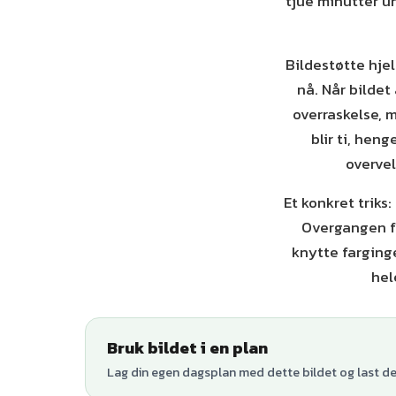
tjue minutter un
Bildestøtte hje
nå. Når bildet
overraskelse, m
blir ti, heng
overvel
Et konkret triks:
Overgangen fr
knytte farging
hel
Bruk bildet i en plan
Lag din egen dagsplan med dette bildet og last den