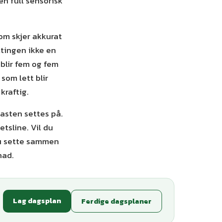
en full sensorisk
om skjer akkurat
ttingen ikke en
 blir fem og fem
 som lett blir
kraftig.
plasten settes på.
tsline. Vil du
du sette sammen
nad.
Lag dagsplan
Ferdige dagsplaner