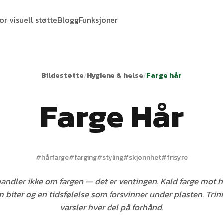
or visuell støtte
Blogg
Funksjoner
Bildestøtte
/
Hygiene & helse
/
Farge hår
Farge Hår
#
hårfarge
#
farging
#
styling
#
skjønnhet
#
frisyre
handler ikke om fargen — det er ventingen. Kald farge mot
m biter og en tidsfølelse som forsvinner under plasten. Tri
varsler hver del på forhånd.