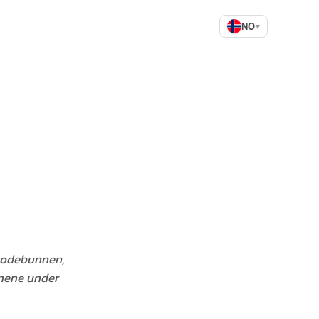
NO
▾
 hodebunnen,
nnene under