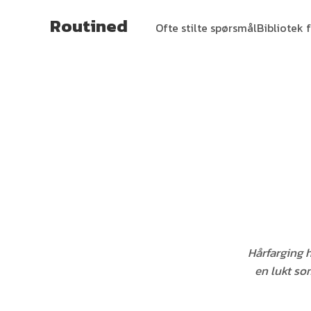
Routined
Ofte stilte spørsmål
Bibliotek f
Hårfarging 
en lukt so