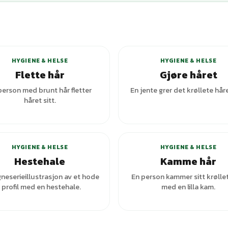
+
1
varianter
+
1
var
HYGIENE & HELSE
HYGIENE & HELSE
Flette hår
Gjøre håret
person med brunt hår fletter
En jente grer det krøllete håre
håret sitt.
+
2
var
HYGIENE & HELSE
HYGIENE & HELSE
Hestehale
Kamme hår
neserieillustrasjon av et hode
En person kammer sitt krølle
i profil med en hestehale.
med en lilla kam.