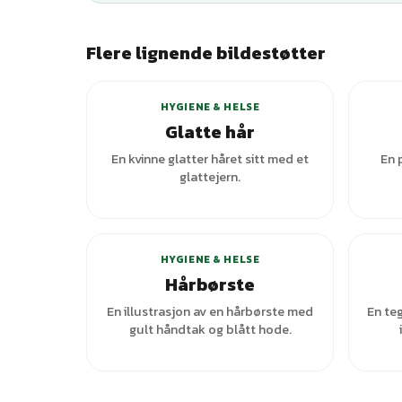
Flere lignende bildestøtter
HYGIENE & HELSE
Glatte hår
En kvinne glatter håret sitt med et
En 
glattejern.
+
1
varianter
HYGIENE & HELSE
Hårbørste
En illustrasjon av en hårbørste med
En teg
gult håndtak og blått hode.