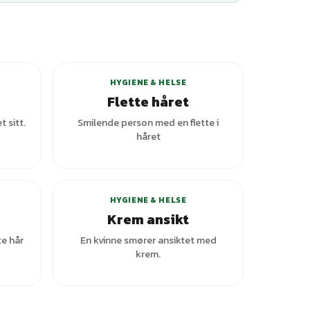
ianter
HYGIENE & HELSE
Flette håret
t sitt.
Smilende person med en flette i
håret
ianter
+
1
varianter
HYGIENE & HELSE
Krem ansikt
te hår
En kvinne smører ansiktet med
krem.