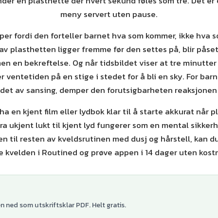
der en plasthette der hvert sekund føles som tre. Det er 
meny servert uten pause.
lper fordi den forteller barnet hva som kommer, ikke hva s
 av plasthetten ligger fremme før den settes på, blir påse
en en bekreftelse. Og når tidsbildet viser at tre minutter
er ventetiden på en stige i stedet for å bli en sky. For barn
det av sansing, demper den forutsigbarheten reaksjonen 
 ha en kjent film eller lydbok klar til å starte akkurat når 
a ukjent lukt til kjent lyd fungerer som en mental sikkerhe
en til resten av kveldsrutinen med dusj og hårstell, kan 
e kvelden i Routined og prøve appen i 14 dager uten kost
 ned som utskriftsklar PDF. Helt gratis.