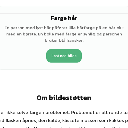
Farge hår
♀
En person med lyst hår påfører lilla hårfarge på en hårlokk
med en børste. En bolle med farge er synlig, og personen
bruker blå hansker.
Last ned bilde
Om bildestøtten
r ikke selve fargen problemet. Problemet er alt rundt: lu
d flasken åpnes, den kalde, klissete massen som klikkes p