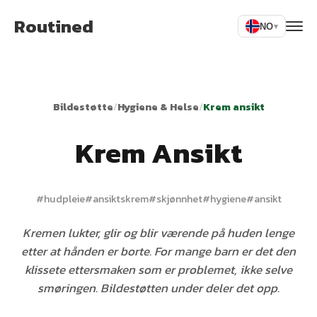
Routined
NO
▾
Bildestøtte
/
Hygiene & Helse
/
Krem ansikt
Krem Ansikt
#
hudpleie
#
ansiktskrem
#
skjønnhet
#
hygiene
#
ansikt
Kremen lukter, glir og blir værende på huden lenge
etter at hånden er borte. For mange barn er det den
klissete ettersmaken som er problemet, ikke selve
smøringen. Bildestøtten under deler det opp.