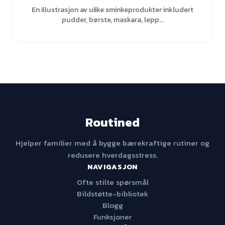
En illustrasjon av ulike sminkeprodukter inkludert
pudder, børste, maskara, lepp...
Routined
Hjelper familier med å bygge bærekraftige rutiner og
redusere hverdagsstress.
NAVIGASJON
Ofte stilte spørsmål
Bildstøtte-bibliotek
Blogg
Funksjoner