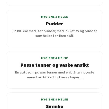
+
1
varianter
HYGIENE & HELSE
Pudder
En krukke med løst pudder, med lokket av og pudder
som helles i en liten skål.
HYGIENE & HELSE
Pusse tenner og vaske ansikt
En gutt som pusser tenner med en blå tannbørste
mens han tørker bort vanndråper ...
+
1
varianter
HYGIENE & HELSE
Sminke