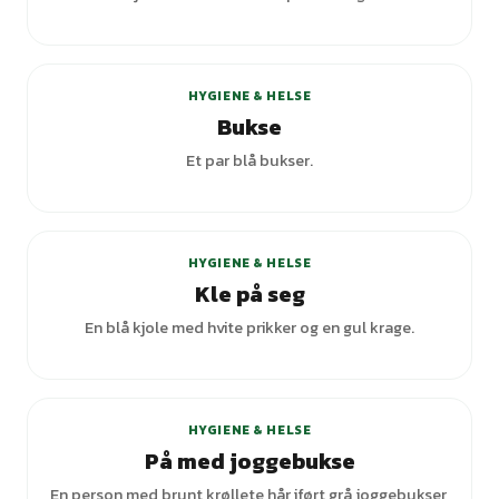
HYGIENE & HELSE
Bukse
Et par blå bukser.
+
4
varianter
HYGIENE & HELSE
Kle på seg
En blå kjole med hvite prikker og en gul krage.
HYGIENE & HELSE
På med joggebukse
En person med brunt krøllete hår iført grå joggebukser,