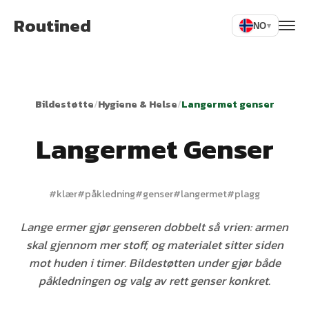
Routined
NO
▾
Bildestøtte
/
Hygiene & Helse
/
Langermet genser
Langermet Genser
#
klær
#
påkledning
#
genser
#
langermet
#
plagg
Lange ermer gjør genseren dobbelt så vrien: armen
skal gjennom mer stoff, og materialet sitter siden
mot huden i timer. Bildestøtten under gjør både
påkledningen og valg av rett genser konkret.