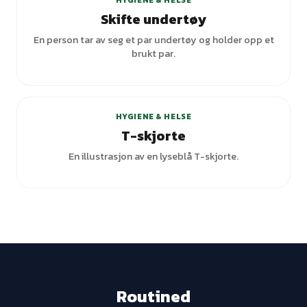
HYGIENE & HELSE
Skifte undertøy
En person tar av seg et par undertøy og holder opp et
brukt par.
+
1
varianter
HYGIENE & HELSE
T-skjorte
En illustrasjon av en lyseblå T-skjorte.
Routined