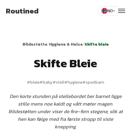
Routined
NO
▾
Bildestøtte
/
Hygiene & Helse
/
Skifte bleie
Skifte Bleie
#
bleie
#
baby
#
stell
#
hygiene
#
spedbarn
Den korte stunden på stellebordet ber barnet ligge
stille mens noe kaldt og vått møter magen.
Bildestøtten under viser de fire–fem stegene, slik at
hen kan følge med fra første stropp til siste
knepping.