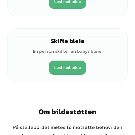
Last ned bilde
Skifte bleie
♂
En person skifter en babys bleie.
Last ned bilde
Om bildestøtten
På stellebordet møtes to motsatte behov: den