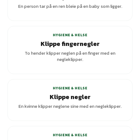
En person tar på en ren bleie på en baby som ligger.
+
4
varianter
HYGIENE & HELSE
Klippe fingernegler
To hender klipper neglen på en finger med en
negleklipper.
HYGIENE & HELSE
Klippe negler
En kvinne klipper neglene sine med en negleklipper.
+
1
varianter
HYGIENE & HELSE