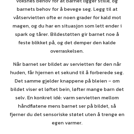
voksnes behov for at barnet ligger stille, og
barnets behov for å bevege seg. Legg til at
våtservietten ofte er noen grader for kald mot
magen, og du har en situasjon som lett ender i
spark og tårer. Bildestøtten gir barnet noe å
feste blikket på, og det demper den kalde
overraskelsen.
Når barnet ser bildet av servietten før den når
huden, får hjernen et sekund til å forberede seg.
Det samme gjelder knappene på bleien – om
bildet viser et løftet bein, løfter mange barn det
selv. En konkret idé: varm servietten mellom
håndflatene mens barnet ser på bildet, så
fjerner du det sensoriske støtet uten å trenge en
egen varmer.