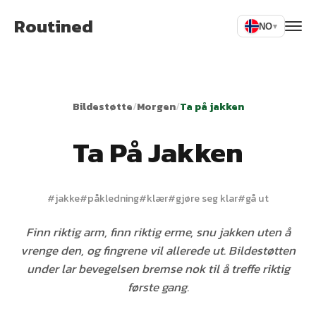
Routined
NO
▾
Bildestøtte
/
Morgen
/
Ta på jakken
Ta På Jakken
#
jakke
#
påkledning
#
klær
#
gjøre seg klar
#
gå ut
Finn riktig arm, finn riktig erme, snu jakken uten å
vrenge den, og fingrene vil allerede ut. Bildestøtten
under lar bevegelsen bremse nok til å treffe riktig
første gang.