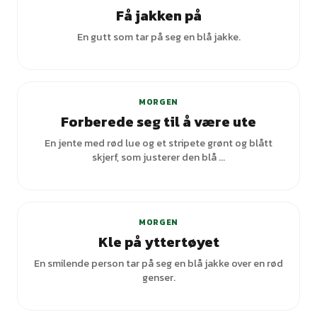
Få jakken på
En gutt som tar på seg en blå jakke.
+
3
varianter
MORGEN
Forberede seg til å være ute
En jente med rød lue og et stripete grønt og blått
skjerf, som justerer den blå ...
MORGEN
Kle på yttertøyet
En smilende person tar på seg en blå jakke over en rød
genser.