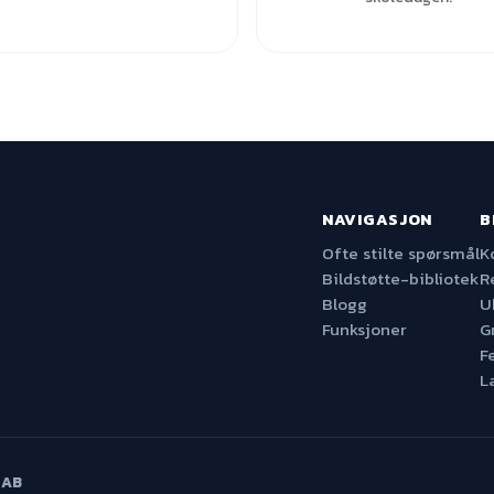
NAVIGASJON
B
Ofte stilte spørsmål
K
Bildstøtte-bibliotek
R
Blogg
U
Funksjoner
G
F
L
 AB