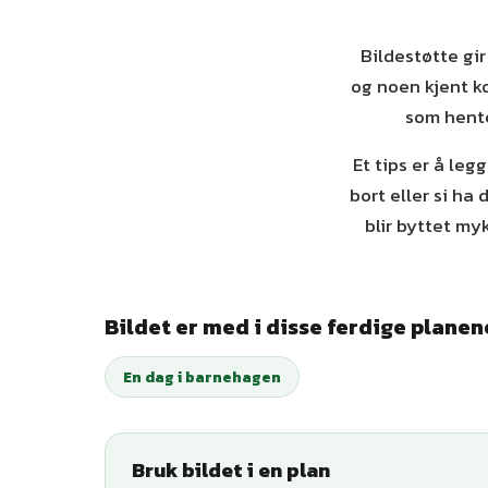
Bildestøtte gi
og noen kjent ko
som hente
Et tips er å leg
bort eller si ha
blir byttet my
Bildet er med i disse ferdige planen
En dag i barnehagen
Bruk bildet i en plan