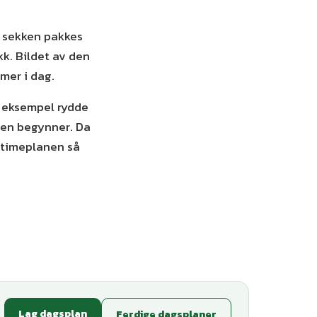
, sekken pakkes
kk. Bildet av den
mer i dag.
or eksempel rydde
isen begynner. Da
letimeplanen så
Lag dagsplan
Ferdige dagsplaner