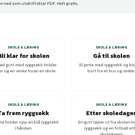
 ned som utskriftsklar PDF. Helt gratis.
+
6
var
SKOLE & LÆRING
SKOLE & LÆRING
Bli klar for skolen
Gå til skolen
lad gutt med ryggsekk holder
Ei jente med ryggsekk og bo
r og en veske foran en skole
bort fra et hus og smiler
SKOLE & LÆRING
SKOLE & LÆRING
Ta frem ryggsekk
Etter skoledage
nte holder opp en blå ryggsekk
En gutt løper ut fra skolen 
i hånden.
ryggsekk og en fotball ett
skoledagen.