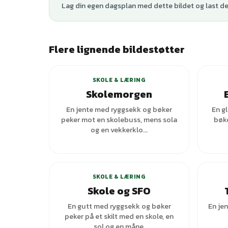
Lag din egen dagsplan med dette bildet og last den
Flere lignende bildestøtter
SKOLE & LÆRING
Skolemorgen
En jente med ryggsekk og bøker
En g
peker mot en skolebuss, mens sola
bøke
og en vekkerklo...
SKOLE & LÆRING
Skole og SFO
En gutt med ryggsekk og bøker
En je
peker på et skilt med en skole, en
sol og en måne.