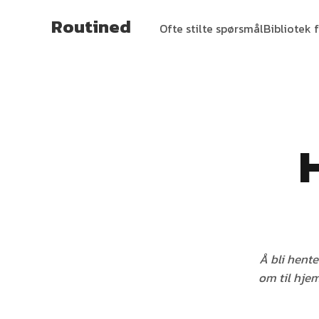
Routined
Ofte stilte spørsmål
Bibliotek f
Å bli hente
om til hjem