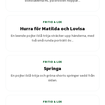
bokstäverna ML på bröstet hoppar...
+
1
varianter
FRITID & LEK
Hurra för Matilda och Lovisa
En leende pojke i blå tröja sträcker upp händerna, med
två små runda porträtt öv...
+
2
varianter
FRITID & LEK
Springa
En pojke i blå tröja och gröna shorts springer sedd från
sidan.
+
3
varianter
FRITID & LEK