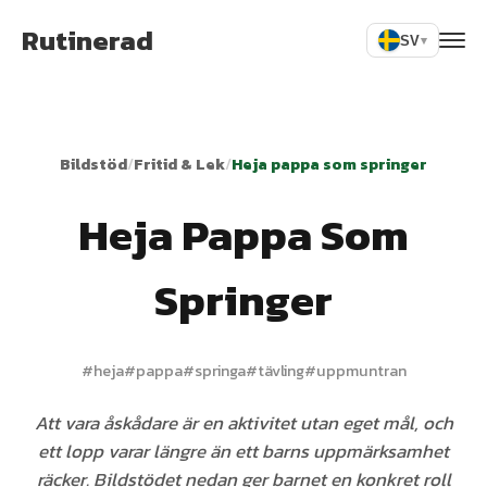
Rutinerad
SV
▾
Bildstöd
/
Fritid & Lek
/
Heja pappa som springer
Heja Pappa Som
Springer
#
heja
#
pappa
#
springa
#
tävling
#
uppmuntran
Att vara åskådare är en aktivitet utan eget mål, och
ett lopp varar längre än ett barns uppmärksamhet
räcker. Bildstödet nedan ger barnet en konkret roll