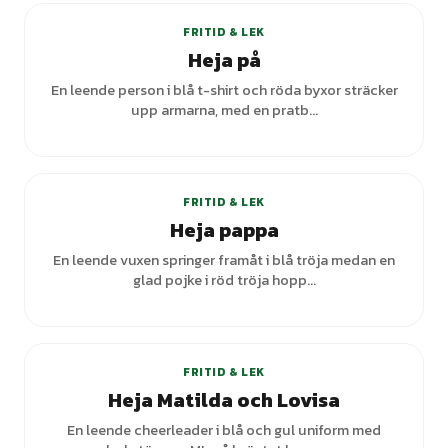
FRITID & LEK
Heja på
En leende person i blå t-shirt och röda byxor sträcker
upp armarna, med en pratb...
+
3
varianter
FRITID & LEK
Heja pappa
En leende vuxen springer framåt i blå tröja medan en
glad pojke i röd tröja hopp...
FRITID & LEK
Heja Matilda och Lovisa
En leende cheerleader i blå och gul uniform med