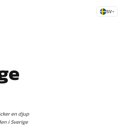
SV
▾
ge
äcker en djup
en i Sverige