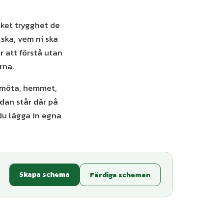
cket trygghet de
 ska, vem ni ska
r att förstå utan
rna.
t möta, hemmet,
dan står där på
 du lägga in egna
Skapa schema
Färdiga scheman