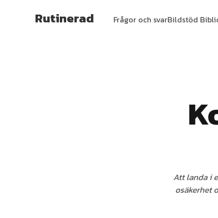
Rutinerad
Frågor och svar
Bildstöd Bibl
K
Att landa i 
osäkerhet o