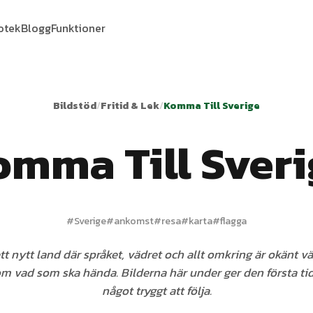
iotek
Blogg
Funktioner
Bildstöd
/
Fritid & Lek
/
Komma Till Sverige
omma Till Sveri
#
Sverige
#
ankomst
#
resa
#
karta
#
flagga
ett nytt land där språket, vädret och allt omkring är okänt v
m vad som ska hända. Bilderna här under ger den första tid
något tryggt att följa.