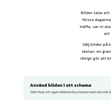
Bilder talar et
första dagarna 
träffa, var ni s
att
Välj bilder på
skolan, en gra
riktigt gör att 
Använd bilden i ett schema
Sätt ihop ett eget bildstödsschema med den här bi