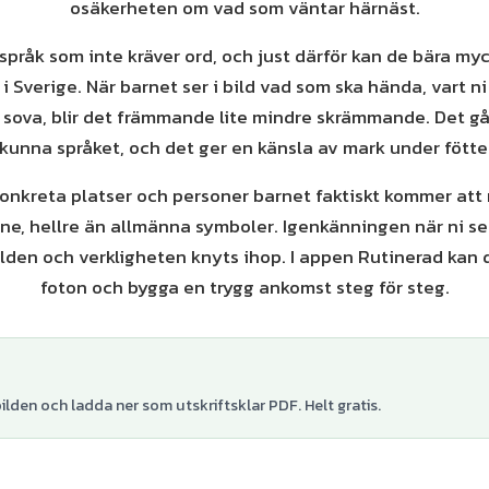
osäkerheten om vad som väntar härnäst.
t språk som inte kräver ord, och just därför kan de bära my
i Sverige. När barnet ser i bild vad som ska hända, vart ni
ka sova, blir det främmande lite mindre skrämmande. Det gå
 kunna språket, och det ger en känsla av mark under fötte
 konkreta platser och personer barnet faktiskt kommer at
nne, hellre än allmänna symboler. Igenkänningen när ni se
bilden och verkligheten knyts ihop. I appen Rutinerad kan
foton och bygga en trygg ankomst steg för steg.
lden och ladda ner som utskriftsklar PDF. Helt gratis.