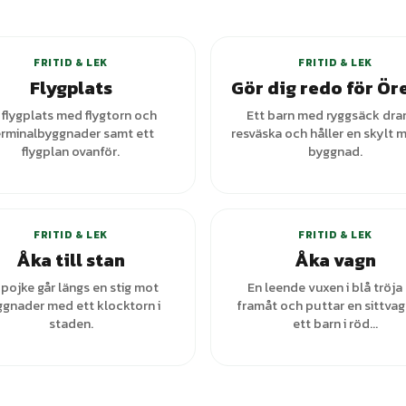
FRITID & LEK
FRITID & LEK
Flygplats
Gör dig redo för Ör
 flygplats med flygtorn och
Ett barn med ryggsäck drar
erminalbyggnader samt ett
resväska och håller en skylt 
flygplan ovanför.
byggnad.
+
1
varianter
FRITID & LEK
FRITID & LEK
Åka till stan
Åka vagn
 pojke går längs en stig mot
En leende vuxen i blå tröja
gnader med ett klocktorn i
framåt och puttar en sittvag
staden.
ett barn i röd...