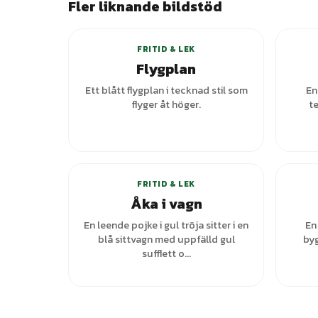
Fler liknande bildstöd
FRITID & LEK
Flygplan
Ett blått flygplan i tecknad stil som
En
flyger åt höger.
t
+
3
varianter
FRITID & LEK
Åka i vagn
En leende pojke i gul tröja sitter i en
En
blå sittvagn med uppfälld gul
byg
sufflett o...