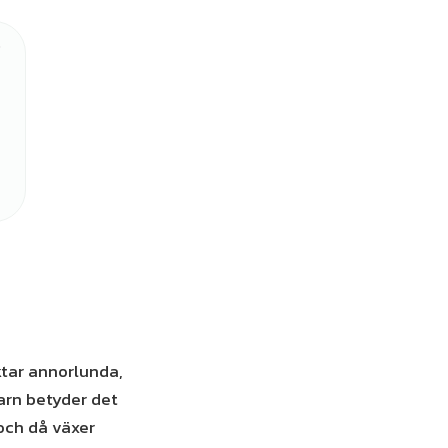
ktar annorlunda,
barn betyder det
 och då växer