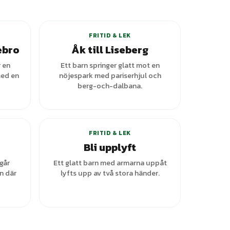
FRITID & LEK
ebro
Åk till Liseberg
 en
Ett barn springer glatt mot en
med en
nöjespark med pariserhjul och
berg-och-dalbana.
FRITID & LEK
Bli upplyft
 går
Ett glatt barn med armarna uppåt
n där
lyfts upp av två stora händer.