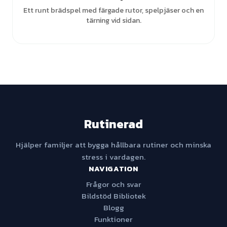
Ett runt brädspel med färgade rutor, spelpjäser och en
tärning vid sidan.
Rutinerad
Hjälper familjer att bygga hållbara rutiner och minska
stress i vardagen.
NAVIGATION
Frågor och svar
Bildstöd Bibliotek
Blogg
Funktioner