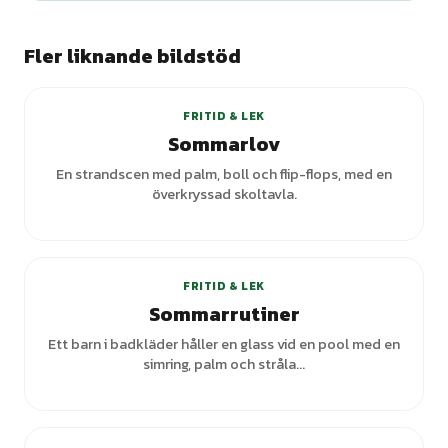
Fler liknande bildstöd
+
1
varianter
FRITID & LEK
Sommarlov
En strandscen med palm, boll och flip-flops, med en
överkryssad skoltavla.
FRITID & LEK
Sommarrutiner
Ett barn i badkläder håller en glass vid en pool med en
simring, palm och stråla...
+
2
varianter