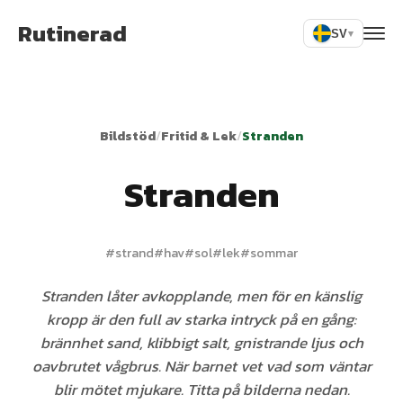
Rutinerad
SV
▾
Bildstöd
/
Fritid & Lek
/
Stranden
Stranden
#
strand
#
hav
#
sol
#
lek
#
sommar
Stranden låter avkopplande, men för en känslig
kropp är den full av starka intryck på en gång:
brännhet sand, klibbigt salt, gnistrande ljus och
oavbrutet vågbrus. När barnet vet vad som väntar
blir mötet mjukare. Titta på bilderna nedan.