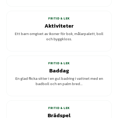
+
1
varianter
FRITID & LEK
Aktiviteter
Ett barn omgivet av ikoner för bok, målarpalett, boll
och byggkloss.
+
2
varianter
FRITID & LEK
Baddag
En glad flicka sitter i en gul badring i vattnet med en
badboll och en palm bred...
+
2
varianter
FRITID & LEK
Brädspel