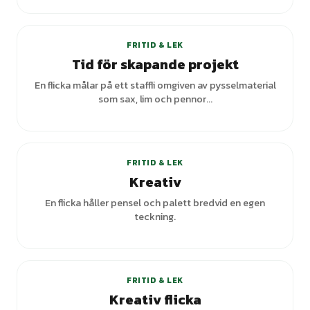
FRITID & LEK
Tid för skapande projekt
En flicka målar på ett staffli omgiven av pysselmaterial
som sax, lim och pennor...
+
3
varianter
FRITID & LEK
Kreativ
En flicka håller pensel och palett bredvid en egen
teckning.
+
2
varianter
FRITID & LEK
Kreativ flicka