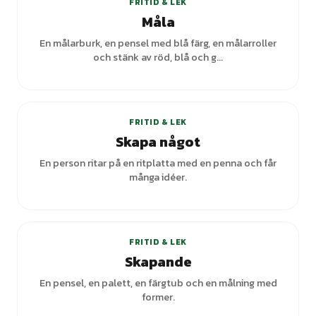
FRITID & LEK
Måla
En målarburk, en pensel med blå färg, en målarroller
och stänk av röd, blå och g...
+
2
varianter
FRITID & LEK
Skapa något
En person ritar på en ritplatta med en penna och får
många idéer.
+
2
varianter
FRITID & LEK
Skapande
En pensel, en palett, en färgtub och en målning med
former.