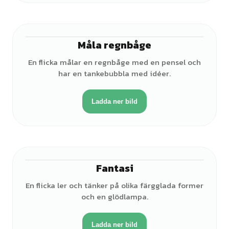
Måla regnbåge
♀
En flicka målar en regnbåge med en pensel och
har en tankebubbla med idéer.
Ladda ner bild
Fantasi
♀
En flicka ler och tänker på olika färgglada former
och en glödlampa.
Ladda ner bild