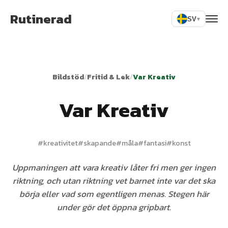
Rutinerad
SV
▾
Bildstöd
/
Fritid & Lek
/
Var Kreativ
Var Kreativ
#
kreativitet
#
skapande
#
måla
#
fantasi
#
konst
Uppmaningen att vara kreativ låter fri men ger ingen
riktning, och utan riktning vet barnet inte var det ska
börja eller vad som egentligen menas. Stegen här
under gör det öppna gripbart.