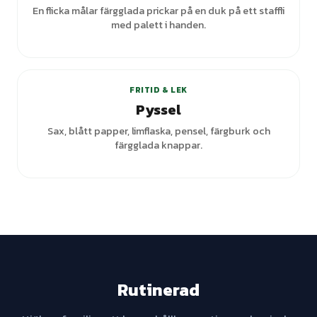
En flicka målar färgglada prickar på en duk på ett staffli
med palett i handen.
FRITID & LEK
Pyssel
Sax, blått papper, limflaska, pensel, färgburk och
färgglada knappar.
Rutinerad