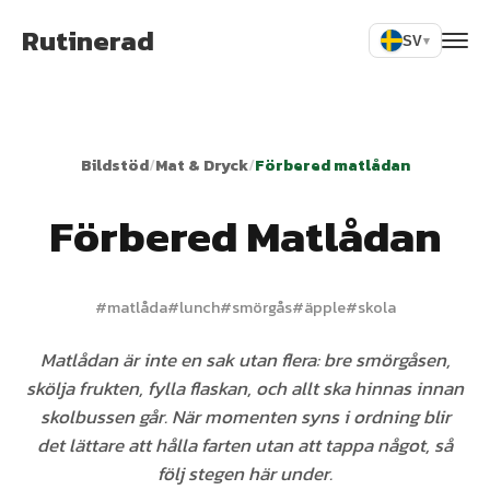
Rutinerad
SV
▾
Bildstöd
/
Mat & Dryck
/
Förbered matlådan
Förbered Matlådan
#
matlåda
#
lunch
#
smörgås
#
äpple
#
skola
Matlådan är inte en sak utan flera: bre smörgåsen,
skölja frukten, fylla flaskan, och allt ska hinnas innan
skolbussen går. När momenten syns i ordning blir
det lättare att hålla farten utan att tappa något, så
följ stegen här under.