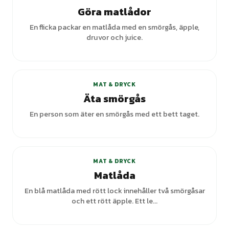
Göra matlådor
En flicka packar en matlåda med en smörgås, äpple,
druvor och juice.
+
1
varianter
MAT & DRYCK
Äta smörgås
En person som äter en smörgås med ett bett taget.
MAT & DRYCK
Matlåda
En blå matlåda med rött lock innehåller två smörgåsar
och ett rött äpple. Ett le...