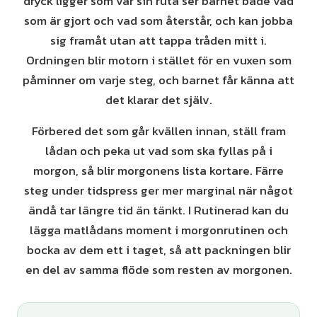
dryck ligger som var sin ruta ser barnet både vad
som är gjort och vad som återstår, och kan jobba
sig framåt utan att tappa tråden mitt i.
Ordningen blir motorn i stället för en vuxen som
påminner om varje steg, och barnet får känna att
det klarar det själv.
Förbered det som går kvällen innan, ställ fram
lådan och peka ut vad som ska fyllas på i
morgon, så blir morgonens lista kortare. Färre
steg under tidspress ger mer marginal när något
ändå tar längre tid än tänkt. I Rutinerad kan du
lägga matlådans moment i morgonrutinen och
bocka av dem ett i taget, så att packningen blir
en del av samma flöde som resten av morgonen.