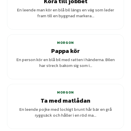
Köra till jobbet
En leende man kör en blå bil längs en väg som leder
fram till en byggnad markera...
MORGON
Pappa kör
En person kör en blå bil med ratten i händerna. Bilen
har streck bakom sig som i...
MORGON
Ta med matlådan
En leende pojke med lockigt brunt hår bär en grå
ryggsäck och håller i en röd ma...