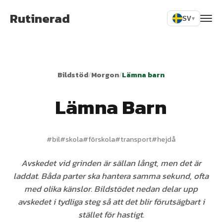
Rutinerad
SV
▾
Bildstöd
/
Morgon
/
Lämna barn
Lämna Barn
#
bil
#
skola
#
förskola
#
transport
#
hejdå
Avskedet vid grinden är sällan långt, men det är
laddat. Båda parter ska hantera samma sekund, ofta
med olika känslor. Bildstödet nedan delar upp
avskedet i tydliga steg så att det blir förutsägbart i
stället för hastigt.