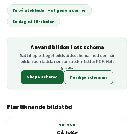
Ta på utekläder – ut genom dörren
En dag på förskolan
Använd bilden i ett schema
Sätt ihop ett eget bildstödsschema med den här
bilden och ladda ner som utskriftsklar PDF. Helt
gratis.
Skapa schema
Färdiga scheman
Fler liknande bildstöd
+
2
varianter
MORGON
Gå iväg