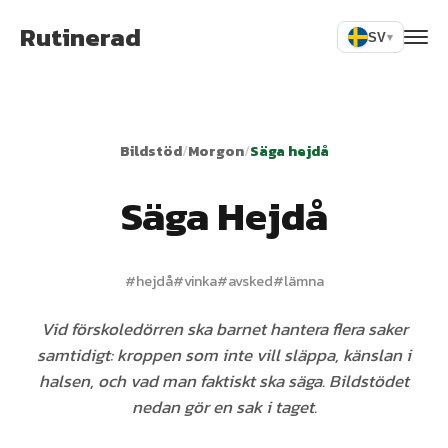
Rutinerad
SV
▾
Bildstöd
/
Morgon
/
Säga hejdå
Säga Hejdå
#
hejdå
#
vinka
#
avsked
#
lämna
Vid förskoledörren ska barnet hantera flera saker
samtidigt: kroppen som inte vill släppa, känslan i
halsen, och vad man faktiskt ska säga. Bildstödet
nedan gör en sak i taget.