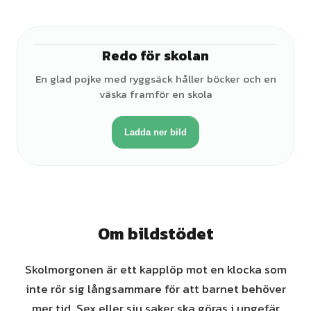
Redo för skolan
♂
En glad pojke med ryggsäck håller böcker och en
väska framför en skola
Ladda ner bild
Om bildstödet
Skolmorgonen är ett kapplöp mot en klocka som
inte rör sig långsammare för att barnet behöver
mer tid. Sex eller sju saker ska göras i ungefär