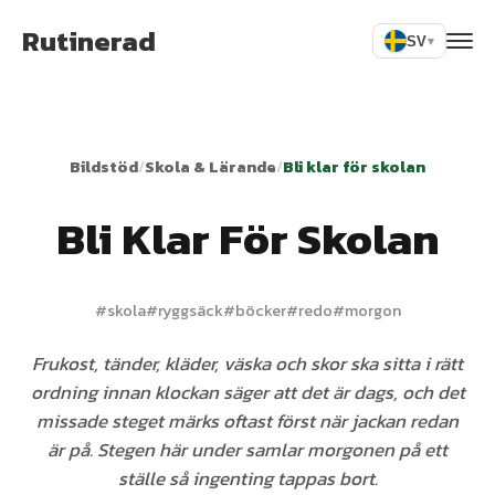
Rutinerad
SV
▾
Bildstöd
/
Skola & Lärande
/
Bli klar för skolan
Bli Klar För Skolan
#
skola
#
ryggsäck
#
böcker
#
redo
#
morgon
Frukost, tänder, kläder, väska och skor ska sitta i rätt
ordning innan klockan säger att det är dags, och det
missade steget märks oftast först när jackan redan
är på. Stegen här under samlar morgonen på ett
ställe så ingenting tappas bort.