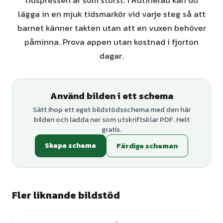
tidspressen är som störst. I Rutinerad kan du
lägga in en mjuk tidsmarkör vid varje steg så att
barnet känner takten utan att en vuxen behöver
påminna. Prova appen utan kostnad i fjorton
dagar.
Använd bilden i ett schema
Sätt ihop ett eget bildstödsschema med den här
bilden och ladda ner som utskriftsklar PDF. Helt
gratis.
Skapa schema
Färdiga scheman
Fler liknande bildstöd