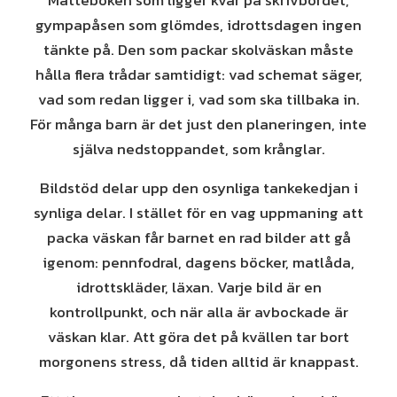
Matteboken som ligger kvar på skrivbordet,
gympapåsen som glömdes, idrottsdagen ingen
tänkte på. Den som packar skolväskan måste
hålla flera trådar samtidigt: vad schemat säger,
vad som redan ligger i, vad som ska tillbaka in.
För många barn är det just den planeringen, inte
själva nedstoppandet, som krånglar.
Bildstöd delar upp den osynliga tankekedjan i
synliga delar. I stället för en vag uppmaning att
packa väskan får barnet en rad bilder att gå
igenom: pennfodral, dagens böcker, matlåda,
idrottskläder, läxan. Varje bild är en
kontrollpunkt, och när alla är avbockade är
väskan klar. Att göra det på kvällen tar bort
morgonens stress, då tiden alltid är knappast.