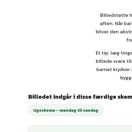
Billedstøtte 
aften. Når bar
bliver den abst
fr
Et tip: læg tin
billede svare ti
barnet krydser 
bygg
Billedet indgår i disse færdige ske
Ugeskema – mandag til søndag