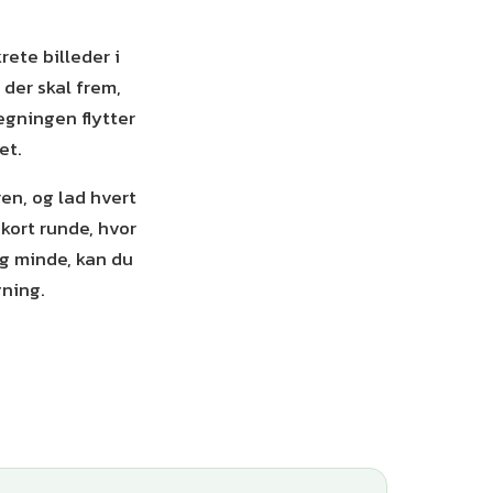
ete billeder i
 der skal frem,
ægningen flytter
et.
en, og lad hvert
 kort runde, hvor
og minde, kan du
ning.