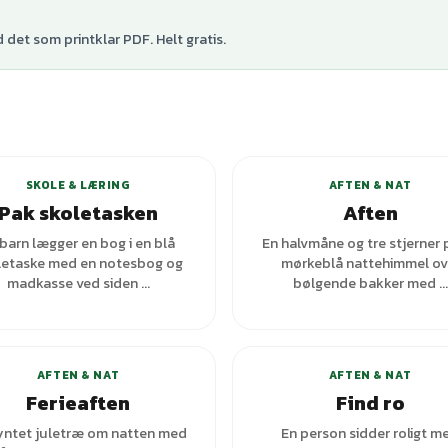
det som printklar PDF. Helt gratis.
+
6
var
SKOLE & LÆRING
AFTEN & NAT
Pak skoletasken
Aften
 barn lægger en bog i en blå
En halvmåne og tre stjerner 
letaske med en notesbog og
mørkeblå nattehimmel ov
madkasse ved siden ...
bølgende bakker med ...
AFTEN & NAT
AFTEN & NAT
Ferieaften
Find ro
yntet juletræ om natten med
En person sidder roligt m