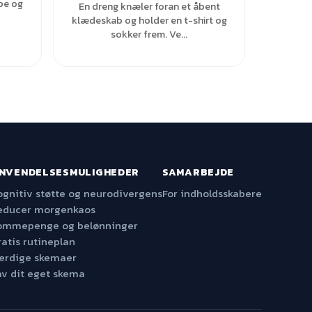
pe og
En dreng knæler foran et åbent
klædeskab og holder en t-shirt og
sokker frem. Ve...
NVENDELSESMULIGHEDER
SAMARBEJDE
ognitiv støtte og neurodivergens
For indholdsskabere
educer morgenkaos
ommepenge og belønninger
ratis rutineplan
ærdige skemaer
av dit eget skema