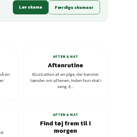
Lav skema
Færdige skemaer
ianter
+
7
varianter
AFTEN & NAT
Aftenrutine
på en
Illustration af en pige, der børster
er
tænder om aftenen, inden hun skal i
seng. E...
AFTEN & NAT
Find tøj frem til i
morgen
ed