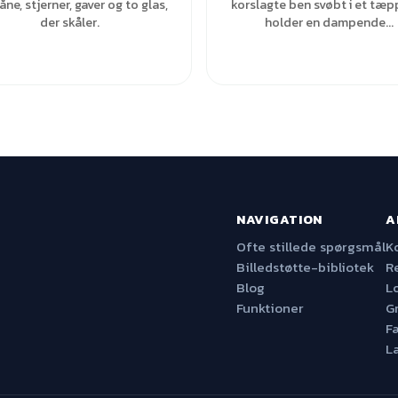
ne, stjerner, gaver og to glas,
korslagte ben svøbt i et tæp
der skåler.
holder en dampende...
NAVIGATION
A
Ofte stillede spørgsmål
K
Billedstøtte-bibliotek
R
Blog
L
Funktioner
G
F
L