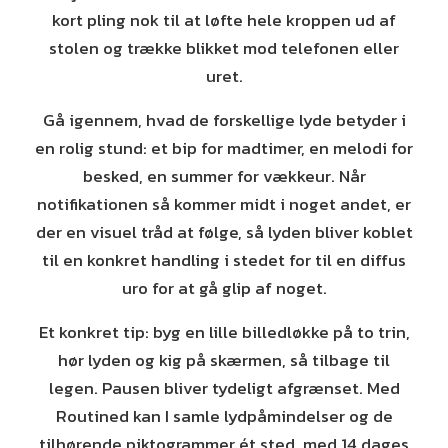
kort pling nok til at løfte hele kroppen ud af
stolen og trække blikket mod telefonen eller
uret.
Gå igennem, hvad de forskellige lyde betyder i
en rolig stund: et bip for madtimer, en melodi for
besked, en summer for vækkeur. Når
notifikationen så kommer midt i noget andet, er
der en visuel tråd at følge, så lyden bliver koblet
til en konkret handling i stedet for til en diffus
uro for at gå glip af noget.
Et konkret tip: byg en lille billedløkke på to trin,
hør lyden og kig på skærmen, så tilbage til
legen. Pausen bliver tydeligt afgrænset. Med
Routined kan I samle lydpåmindelser og de
tilhørende piktogrammer ét sted, med 14 dages