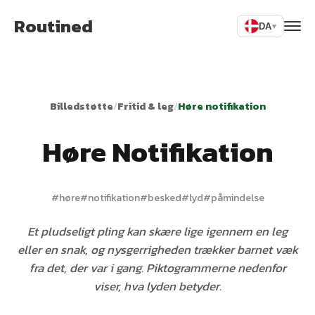
Routined
DA
▾
Billedstøtte
/
Fritid & leg
/
Høre notifikation
Høre Notifikation
#
høre
#
notifikation
#
besked
#
lyd
#
påmindelse
Et pludseligt pling kan skære lige igennem en leg
eller en snak, og nysgerrigheden trækker barnet væk
fra det, der var i gang. Piktogrammerne nedenfor
viser, hva lyden betyder.