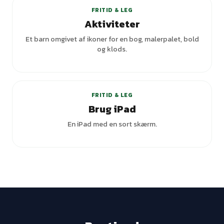
FRITID & LEG
Aktiviteter
Et barn omgivet af ikoner for en bog, malerpalet, bold
og klods.
+
5
varianter
FRITID & LEG
Brug iPad
En iPad med en sort skærm.