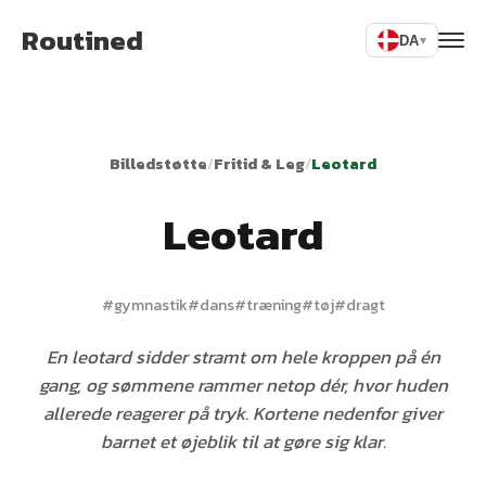
Routined
DA
▾
Billedstøtte
/
Fritid & Leg
/
Leotard
Leotard
#
gymnastik
#
dans
#
træning
#
tøj
#
dragt
En leotard sidder stramt om hele kroppen på én
gang, og sømmene rammer netop dér, hvor huden
allerede reagerer på tryk. Kortene nedenfor giver
barnet et øjeblik til at gøre sig klar.