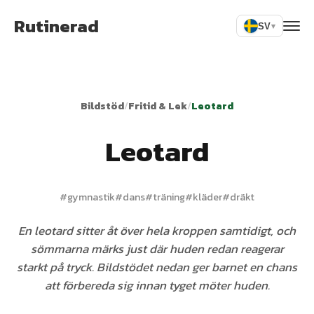
Rutinerad
SV
▾
Bildstöd
/
Fritid & Lek
/
Leotard
Leotard
#
gymnastik
#
dans
#
träning
#
kläder
#
dräkt
En leotard sitter åt över hela kroppen samtidigt, och
sömmarna märks just där huden redan reagerar
starkt på tryck. Bildstödet nedan ger barnet en chans
att förbereda sig innan tyget möter huden.