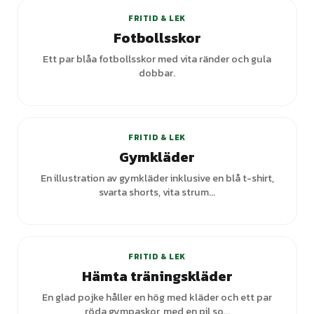
FRITID & LEK
Fotbollsskor
Ett par blåa fotbollsskor med vita ränder och gula
dobbar.
+
3
varianter
FRITID & LEK
Gymkläder
En illustration av gymkläder inklusive en blå t-shirt,
svarta shorts, vita strum...
FRITID & LEK
Hämta träningskläder
En glad pojke håller en hög med kläder och ett par
röda gympaskor, med en pil so...