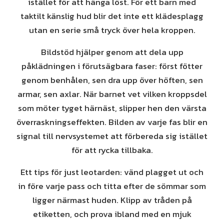
istället för att hänga löst. För ett barn med
taktilt känslig hud blir det inte ett klädesplagg
utan en serie små tryck över hela kroppen.
Bildstöd hjälper genom att dela upp
påklädningen i förutsägbara faser: först fötter
genom benhålen, sen dra upp över höften, sen
armar, sen axlar. När barnet vet vilken kroppsdel
som möter tyget härnäst, slipper hen den värsta
överraskningseffekten. Bilden av varje fas blir en
signal till nervsystemet att förbereda sig istället
för att rycka tillbaka.
Ett tips för just leotarden: vänd plagget ut och
in före varje pass och titta efter de sömmar som
ligger närmast huden. Klipp av tråden på
etiketten, och prova ibland med en mjuk