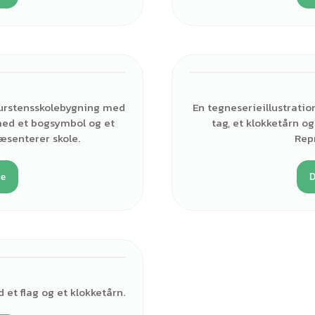
murstensskolebygning med
En tegneserieillustratio
g med et bogsymbol og et
tag, et klokketårn og 
æsenterer skole.
Rep
de
D
 et flag og et klokketårn.