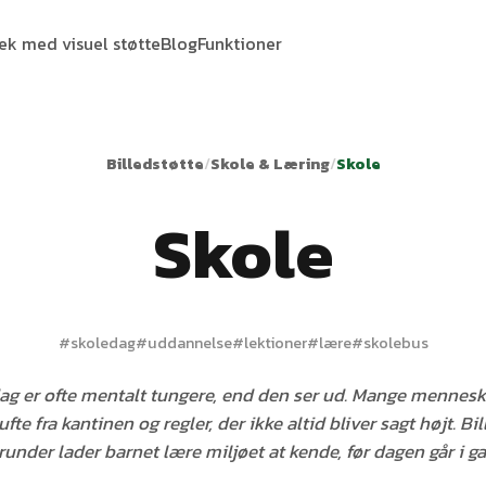
tek med visuel støtte
Blog
Funktioner
Billedstøtte
/
Skole & Læring
/
Skole
Skole
#
skoledag
#
uddannelse
#
lektioner
#
lære
#
skolebus
ag er ofte mentalt tungere, end den ser ud. Mange menneske
fte fra kantinen og regler, der ikke altid bliver sagt højt. Bi
runder lader barnet lære miljøet at kende, før dagen går i ga