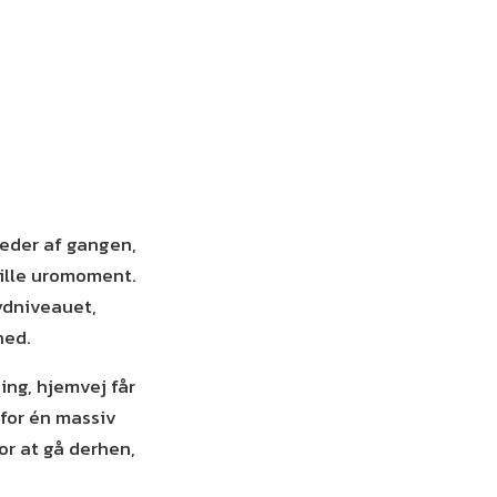
leder af gangen,
 lille uromoment.
ydniveauet,
ned.
ing, hjemvej får
 for én massiv
r at gå derhen,