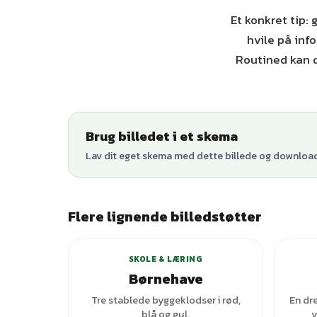
Et konkret tip:
hvile på in
Routined kan 
Brug billedet i et skema
Lav dit eget skema med dette billede og download 
Flere lignende billedstøtter
+
3
varianter
SKOLE & LÆRING
Børnehave
Tre stablede byggeklodser i rød,
En dre
blå og gul.
v