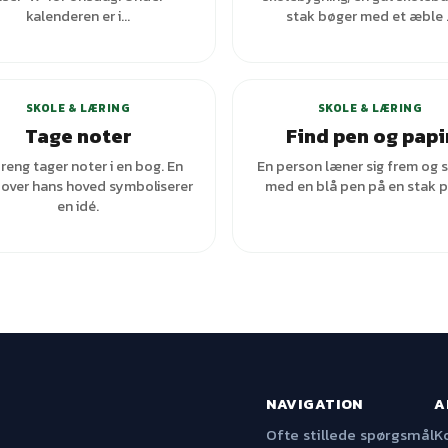
kalenderen er i...
stak bøger med et æble ..
+
1
var
SKOLE & LÆRING
SKOLE & LÆRING
Tage noter
Find pen og papi
reng tager noter i en bog. En
En person læner sig frem og s
over hans hoved symboliserer
med en blå pen på en stak p
en idé.
NAVIGATION
A
Ofte stillede spørgsmål
K