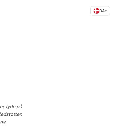
DA
▾
r, lyde på
lledstøtten
ng.