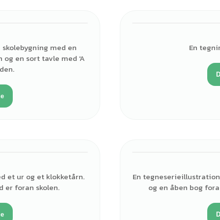
ød skolebygning med en
En tegni
n og en sort tavle med 'A
 den.
D
de
d et ur og et klokketårn.
En tegneserieillustration
d er foran skolen.
og en åben bog fora
de
D