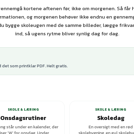
 gennemgå kortene aftenen før, ikke om morgenen. Så får hj
formationen, og morgenen behøver ikke endnu en gennemg
du bygge skoleugen med de samme billeder, lægge frikvar
ind, så ugens rytme bliver synlig dag for dag.
det som printklar PDF. Helt gratis.
+
1
varianter
SKOLE & LÆRING
SKOLE & LÆRING
Onsdagsrutiner
Skoledag
ng står under en kalender, der
En oversigt med en rød
iser 'W' for onsdag. Under
skolebygning, en gul skolebu