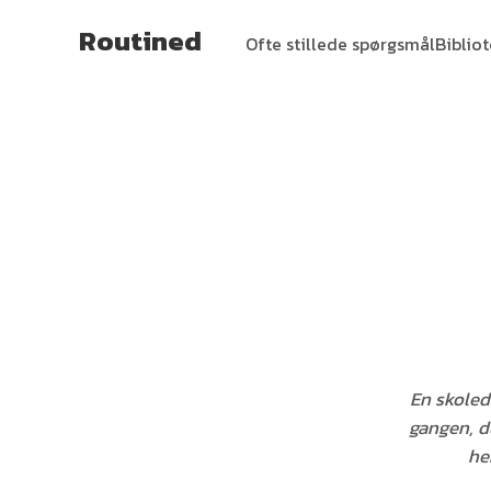
Routined
Ofte stillede spørgsmål
Biblio
En skoled
gangen, du
he