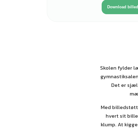
Download bille
Skolen fylder l
gymnastiksalen o
Det er sjæ
mæn
Med billedstøtt
hvert sit bil
klump. At kigg