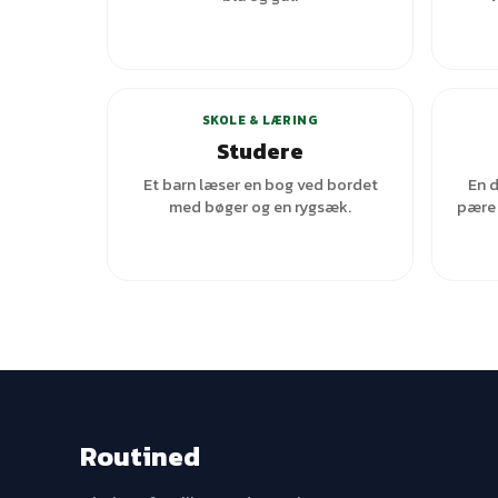
+
2
varianter
SKOLE & LÆRING
Studere
Et barn læser en bog ved bordet
En d
med bøger og en rygsæk.
pære 
Routined