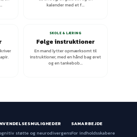
.
kalender med et f...
ianter
SKOLE & LÆRING
r
Følge instruktioner
kriver
En mand lytter opmærksomt til
apir.
instruktioner, med en hånd bag øret
og en tankebob...
NVENDELSESMULIGHEDER
SAMARBEJDE
ognitiv støtte og neurodivergens
For indholdsskabere