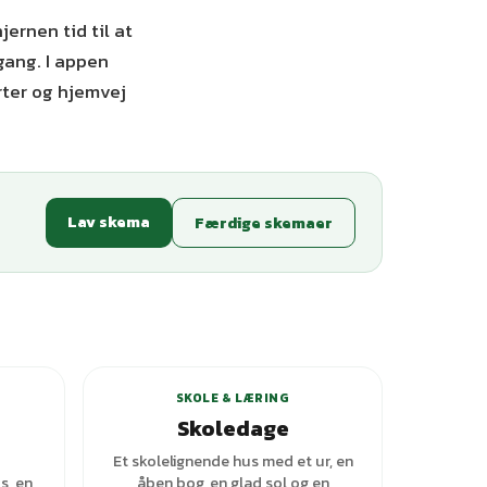
ernen tid til at
ang. I appen
ter og hjemvej
Lav skema
Færdige skemaer
+
1
varianter
SKOLE & LÆRING
Skoledage
Et skolelignende hus med et ur, en
s, en
åben bog, en glad sol og en