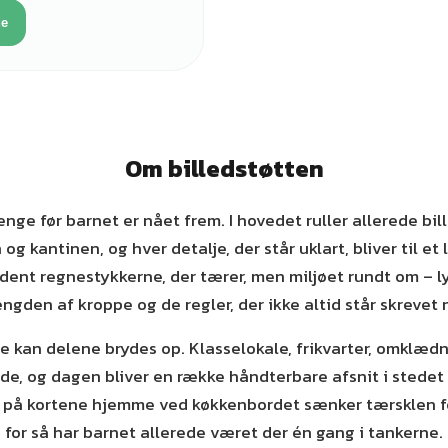
de
Om billedstøtten
ænge før barnet er nået frem. I hovedet ruller allerede bil
g kantinen, og hver detalje, der står uklart, bliver til et
ldent regnestykkerne, der tærer, men miljøet rundt om – l
gden af kroppe og de regler, der ikke altid står skrevet 
e kan delene brydes op. Klasselokale, frikvarter, omklædn
lede, og dagen bliver en række håndterbare afsnit i stedet
e på kortene hjemme ved køkkenbordet sænker tærsklen fo
for så har barnet allerede været der én gang i tankerne.