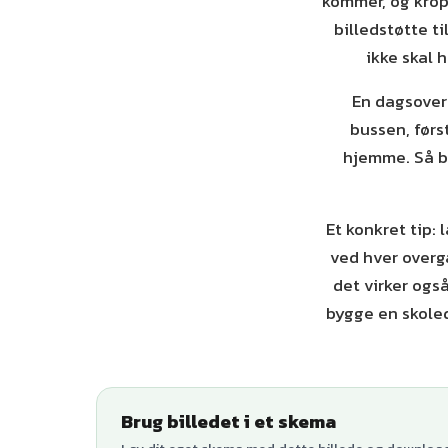
kommer, og krop
billedstøtte t
ikke skal 
En dagsovers
bussen, førs
hjemme. Så bl
Et konkret tip:
ved hver overga
det virker ogs
bygge en skoled
Brug billedet i et skema