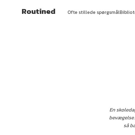
Routined
Ofte stillede spørgsmål
Biblio
En skoledag
bevægelse. 
så ba