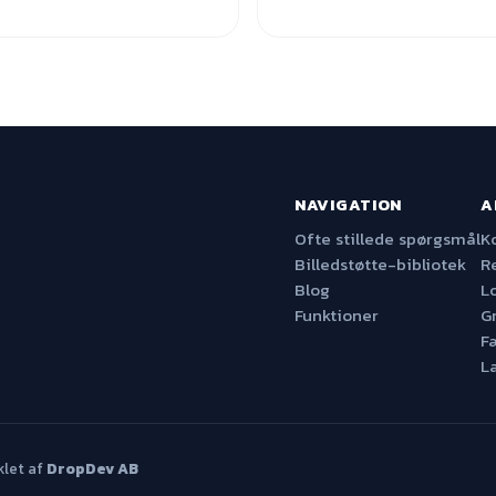
NAVIGATION
A
Ofte stillede spørgsmål
K
Billedstøtte-bibliotek
R
Blog
L
Funktioner
G
F
L
klet af
DropDev AB