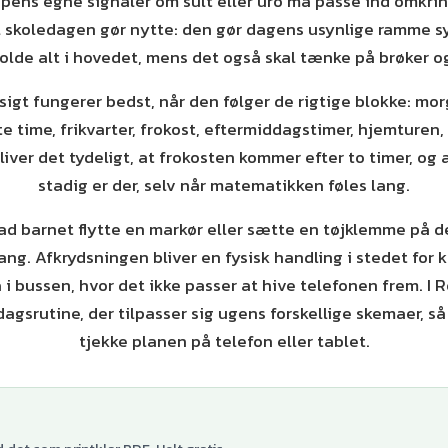
pens egne signaler om sult eller uro må passe ind omkring
il skoledagen gør nytte: den gør dagens usynlige ramme sy
holde alt i hovedet, mens det også skal tænke på brøker o
igt fungerer bedst, når den følger de rigtige blokke: m
te time, frikvarter, frokost, eftermiddagstimer, hjemturen
iver det tydeligt, at frokosten kommer efter to timer, og a
stadig er der, selv når matematikken føles lang.
 lad barnet flytte en markør eller sætte en tøjklemme på d
ng. Afkrydsningen bliver en fysisk handling i stedet for 
å i bussen, hvor det ikke passer at hive telefonen frem. I 
agsrutine, der tilpasser sig ugens forskellige skemaer, så
tjekke planen på telefon eller tablet.