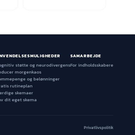
NVENDELSESMULIGHEDER
SAMARBEJDE
ognitiv støtte og neurodivergens
For indholdsskabere
educer morgenkaos
ommepenge og belønninger
ratis rutineplan
ærdige skemaer
av dit eget skema
Privatlivspolitik