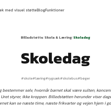
tek med visuel støtte
Blog
Funktioner
Billedstøtte
/
Skole & Læring
/
Skoledag
Skoledag
#
skole
#
læring
#
rygsæk
#
skolebus
#
bøger
 bestemmer selv, hvornår barnet skal være sulten, koncentr
Uret styrer, ikke kroppen. Billedstøtten herunder viser da
rnet kan se næste time, næste frikvarter og vejen hjem i go