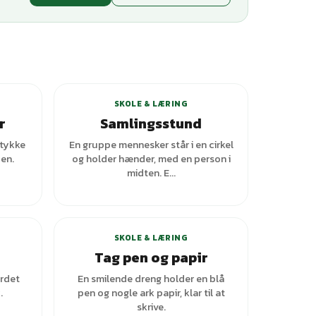
SKOLE & LÆRING
r
Samlingsstund
stykke
En gruppe mennesker står i en cirkel
en.
og holder hænder, med en person i
midten. E...
ianter
SKOLE & LÆRING
Tag pen og papir
ordet
En smilende dreng holder en blå
.
pen og nogle ark papir, klar til at
skrive.