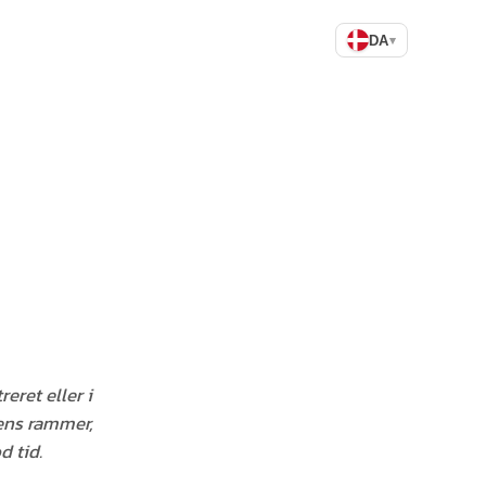
DA
▾
eret eller i
gens rammer,
d tid.