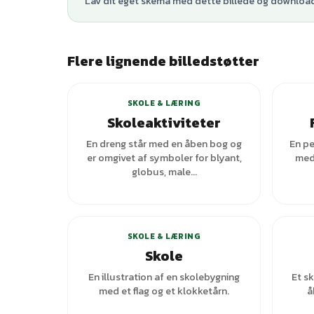
Lav dit eget skema med dette billede og download 
Flere lignende billedstøtter
SKOLE & LÆRING
Skoleaktiviteter
En dreng står med en åben bog og
En pe
er omgivet af symboler for blyant,
med 
globus, male...
+
6
varianter
SKOLE & LÆRING
Skole
En illustration af en skolebygning
Et sk
med et flag og et klokketårn.
å