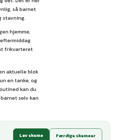
 det. Det er her
nlig, så barnet
g stavning.
orgen hjemme,
, eftermiddag
t frikvarteret
en aktuelle blok
kun en tanke, og
Routined kan du
 barnet selv kan
Lav skema
Færdige skemaer