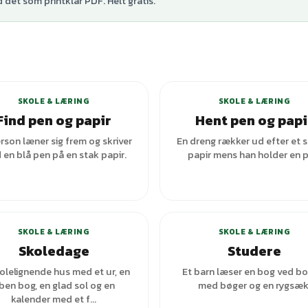
det som printklar PDF. Helt gratis.
+
1
varianter
SKOLE & LÆRING
SKOLE & LÆRING
Find pen og papir
Hent pen og papi
rson læner sig frem og skriver
En dreng rækker ud efter et 
en blå pen på en stak papir.
papir mens han holder en p
+
1
varianter
+
2
var
SKOLE & LÆRING
SKOLE & LÆRING
Skoledage
Studere
olelignende hus med et ur, en
Et barn læser en bog ved b
ben bog, en glad sol og en
med bøger og en rygsæk
kalender med et f...