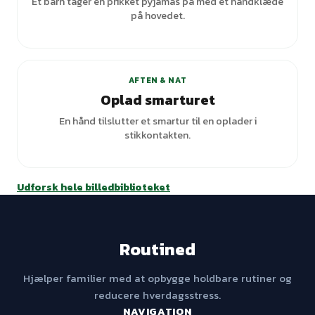
Et barn tager en prikket pyjamas på med et håndklæde
på hovedet.
AFTEN & NAT
Oplad smarturet
En hånd tilslutter et smartur til en oplader i
stikkontakten.
Udforsk hele billedbiblioteket
Routined
Hjælper familier med at opbygge holdbare rutiner og
reducere hverdagsstress.
NAVIGATION