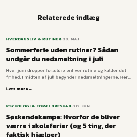
Relaterede indlæg
HVERDAGSLIV & RUTINER
•
23. MAJ
Sommerferie uden rutiner? Sådan
undgår du nedsmeltning i juli
Hver juni dropper forældre enhver rutine og kalder det
frihed. I midten af juli begynder nedsmeltningerne. Her
er hvorfor børn – især dem med ADHD eller autisme –
Læs mere
falder fra hinanden uden struktur, og de tre
ankerpunkter, der holder sommeren rolig, uden at det
føles som skole.
PSYKOLOGI & FORÆLDRESKAB
•
20. JUN.
Søskendekampe: Hvorfor de bliver
værre i skoleferier (og 5 ting, der
faktisk hjælper)