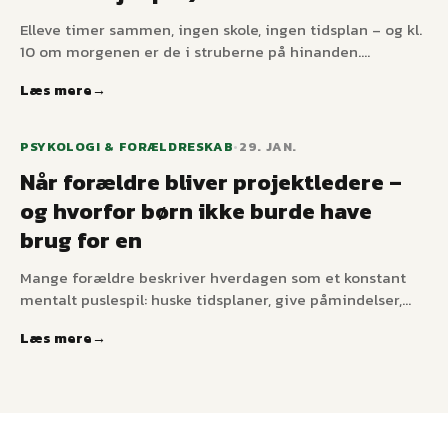
Elleve timer sammen, ingen skole, ingen tidsplan – og kl.
10 om morgenen er de i struberne på hinanden.
Søskendekonflikter i skoleferier er ikke uheld; det er det
Læs mere
forudsigelige resultat af mistet struktur og
overlappende territorium. Fem løsninger der flytter
noget.
PSYKOLOGI & FORÆLDRESKAB
•
29. JAN.
Når forældre bliver projektledere –
og hvorfor børn ikke burde have
brug for en
Mange forældre beskriver hverdagen som et konstant
mentalt puslespil: huske tidsplaner, give påmindelser,
være et skridt foran og forudse følelsesmæssige
Læs mere
reaktioner. For forældre til børn med ADHD eller autisme
er dette ofte endnu mere udtalt. Men hvad sker der
egentlig, når en forælder utilsigtet bliver projektleder
for et barns hele dag – og hvordan kan vi træde ud af
den rolle uden at miste struktur?