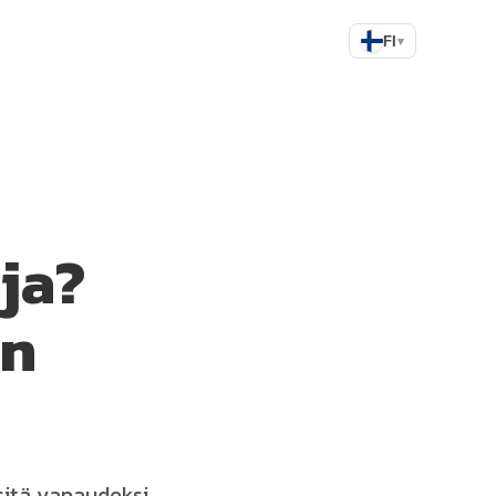
FI
▾
ja?
un
sitä vapaudeksi.