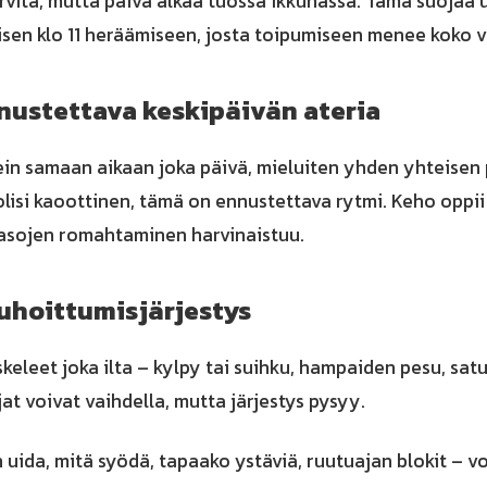
arvita, mutta päivä alkaa tuossa ikkunassa. Tämä suojaa 
sen klo 11 heräämiseen, josta toipumiseen menee koko v
nnustettava keskipäivän ateria
ein samaan aikaan joka päivä, mieluiten yhden yhteisen
olisi kaoottinen, tämä on ennustettava rytmi. Keho opp
tasojen romahtaminen harvinaistuu.
auhoittumisjärjestys
leet joka ilta – kylpy tai suihku, hampaiden pesu, satu t
jat voivat vaihdella, mutta järjestys pysyy.
 uida, mitä syödä, tapaako ystäviä, ruutuajan blokit – vo