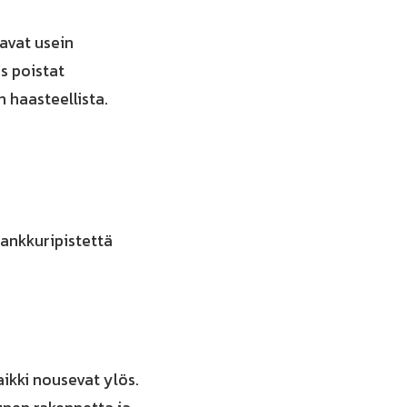
tavat usein
s poistat
n haasteellista.
 ankkuripistettä
aikki nousevat ylös.