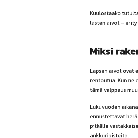
Kuulostaako tutulta
lasten aivot – erit
Miksi rak
Lapsen aivot ovat e
rentoutua. Kun ne e
tämä valppaus muuttu
Lukuvuoden aikana r
ennustettavat herä
pitkälle vastakkaise
ankkuripisteitä.