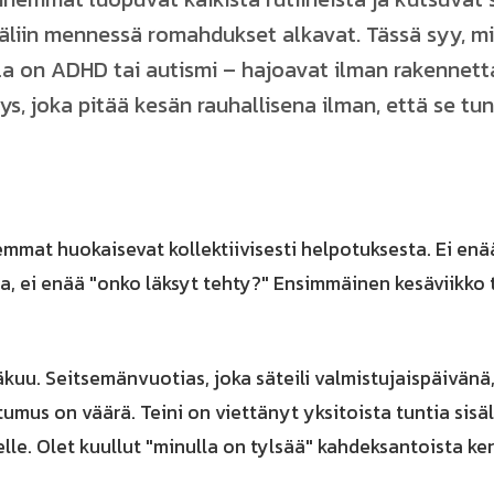
liin mennessä romahdukset alkavat. Tässä syy, mi
oilla on ADHD tai autismi – hajoavat ilman rakennett
ys, joka pitää kesän rauhallisena ilman, että se tu
mat huokaisevat kollektiivisesti helpotuksesta. Ei enää
, ei enää "onko läksyt tehty?" Ensimmäinen kesäviikko 
äkuu. Seitsemänvuotias, joka säteili valmistujaispäivänä
umus on väärä. Teini on viettänyt yksitoista tuntia sisäl
elle. Olet kuullut "minulla on tylsää" kahdeksantoista k