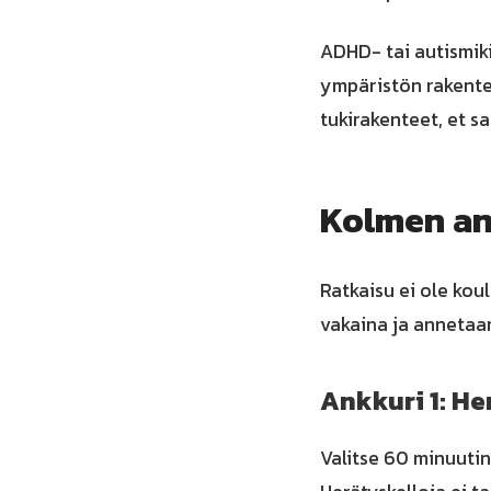
ADHD- tai autismiki
ympäristön rakente
tukirakenteet, et s
Kolmen an
Ratkaisu ei ole kou
vakaina ja annetaa
Ankkuri 1: H
Valitse 60 minuutin