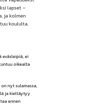
ksi lapset –
a, ja kolmen
ntuu koululta.
 eväsleipiä, ei
tuntuu oikealta
, on nyt sulamassa,
lä ja kieltäytyy
ertaa ennen