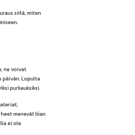
raus siitä, miten
ämiseen.
, ne voivat
o päivän. Lopulta
iksi purkauksiksi.
ateriat,
heet menevät liian
lla ei ole