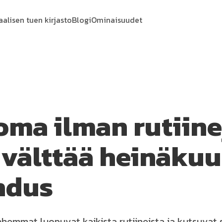
aalisen tuen kirjasto
Blogi
Ominaisuudet
oma ilman rutiine
 välttää heinäku
hdus
emmat luopuvat kaikista rutiineista ja kutsuvat 