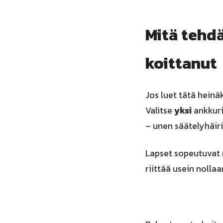
Mitä tehdä
koittanut
Jos luet tätä heinäk
Valitse
yksi
ankkuri
– unen säätelyhäiri
Lapset sopeutuvat n
riittää usein noll