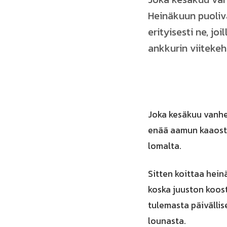
Heinäkuun puolivä
erityisesti ne, j
ankkurin viitekeh
Joka kesäkuu vanhem
enää aamun kaaosta
lomalta.
Sitten koittaa hein
koska juuston koost
tulemasta päivällis
lounasta.