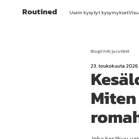
Routined
Usein kysytyt kysymykset
Visu
Blogi
/
Arki ja rutiinit
23. toukokuuta 2026
Kesäl
Miten
roma
Joka kesäkuu vanh