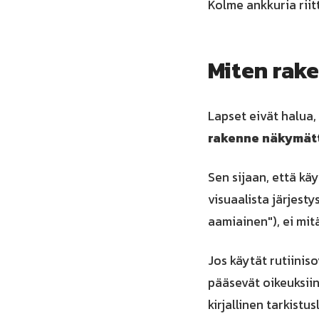
Kolme ankkuria riit
Miten rake
Lapset eivät halua,
rakenne näkymä
Sen sijaan, että kä
visuaalista järjest
aamiainen"), ei mitä
Jos käytät rutiinis
pääsevät oikeuksii
kirjallinen tarkistu