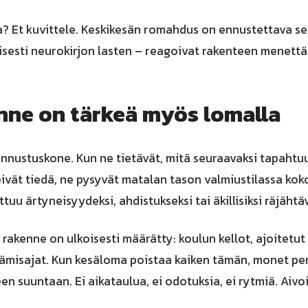
? Et kuvittele. Keskikesän romahdus on ennustettava seu
yisesti neurokirjon lasten – reagoivat rakenteen menett
enne on tärkeä myös lomalla
nnustuskone. Kun ne tietävät, mitä seuraavaksi tapahtuu
ivät tiedä, ne pysyvät matalan tason valmiustilassa kok
u ärtyneisyydeksi, ahdistukseksi tai äkillisiksi räjähtäv
akenne on ulkoisesti määrätty: koulun kellot, ajoitetut 
ämisajat. Kun kesäloma poistaa kaiken tämän, monet per
en suuntaan. Ei aikataulua, ei odotuksia, ei rytmiä. Aivoi