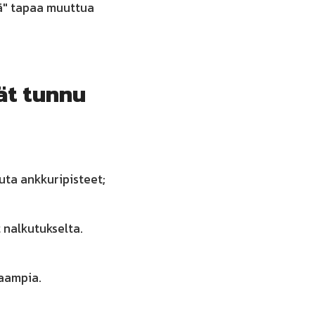
ää" tapaa muuttua
vät tunnu
uta ankkuripisteet;
 nalkutukselta.
aampia.