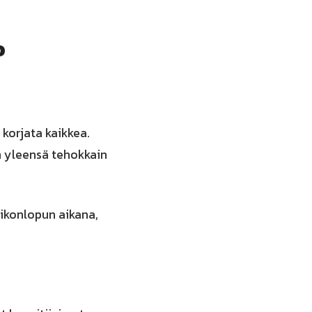
o
e korjata kaikkea.
n yleensä tehokkain
iikonlopun aikana,