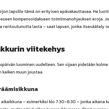
rjon lapsille tämä on erityisen epävakauttavaa. He luot
eseen kompensoidakseen toiminnanohjauksen eroja. Jo
aa rentoutunutta lasta – saat lapsen, jonka itsesäätely o
kkurin viitekehys
lupäivän luominen uudelleen. Sen sijaan pidetään kolme
n kaiken muun joustaa.
eräämisikkuna
 aikaikkuna – esimerkiksi klo 7:30–8:30 – jonka aikana k