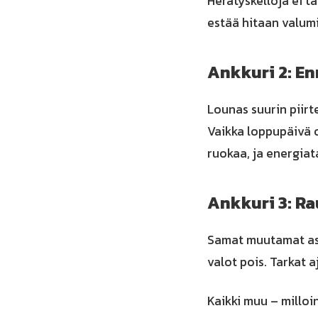
Herätyskelloja ei t
estää hitaan valumi
Ankkuri 2: E
Lounas suurin piirt
Vaikka loppupäivä 
ruokaa, ja energia
Ankkuri 3: R
Samat muutamat aske
valot pois. Tarkat a
Kaikki muu – milloin