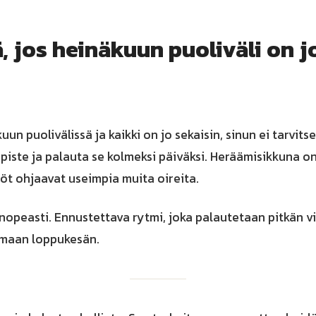
, jos heinäkuun puoliväli on j
uun puolivälissä ja kaikki on jo sekaisin, sinun ei tarvits
piste ja palauta se kolmeksi päiväksi. Heräämisikkuna o
öt ohjaavat useimpia muita oireita.
opeasti. Ennustettava rytmi, joka palautetaan pitkän v
aamaan loppukesän.