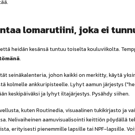
tää.
ntaa lomarutiini, joka ei tunn
 että heidän kesänsä tuntuu toiselta kouluviikolta. Temp
ttömänä
.
ytät seinäkalenteria, johon kaikki on merkitty, käytä yksi
ystä kolmelle ankkuripisteelle. Lyhyt aamun järjestys ("h
än keskipäiväksi ja lyhyt iltajärjestys. Pysähdy siihen.
ovellusta, kuten Routinedia, visuaalinen tukikirjasto ja v
nsa. Nelivaiheinen aamuvisualisointi keittiön pöydällä 
slista, erityisesti pienemmille lapsille tai NPF-lapsille. V