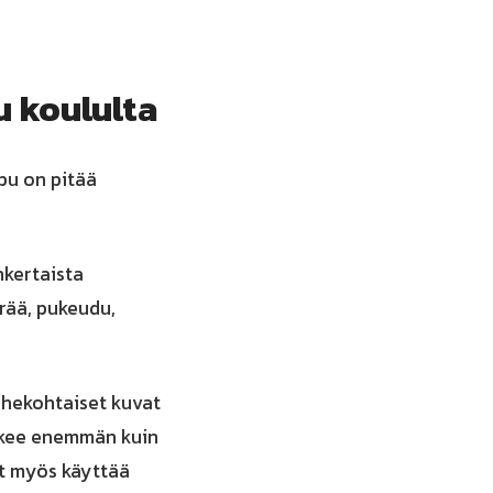
u koululta
pu on pitää
nkertaista
erää, pukeudu,
aihekohtaiset kuvat
tekee enemmän kuin
oit myös käyttää