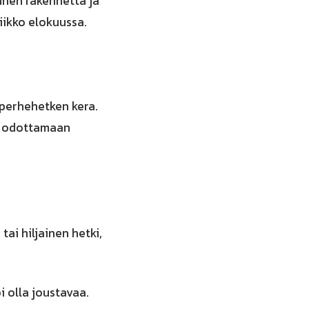
unen rakennetta ja
iikko elokuussa.
 perhehetken kera.
ii odottamaan
ai hiljainen hetki,
i olla joustavaa.