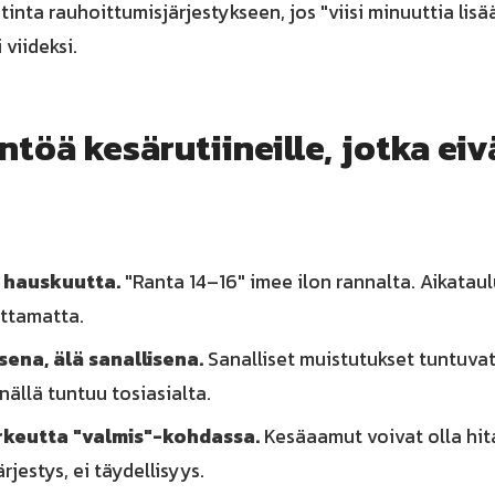
tinta rauhoittumisjärjestykseen, jos "viisi minuuttia lis
viideksi.
töä kesärutiineille, jotka ei
a hauskuutta.
"Ranta 14–16" imee ilon rannalta. Aikataul
uttamatta.
sena, älä sanallisena.
Sanalliset muistutukset tuntuvat
inällä tuntuu tosiasialta.
rkeutta "valmis"-kohdassa.
Kesäaamut voivat olla hit
rjestys, ei täydellisyys.