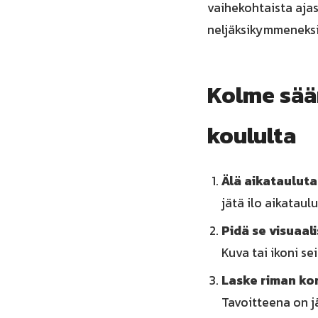
vaihekohtaista ajas
neljäksikymmeneksi 
Kolme sään
koululta
Älä aikataulut
jätä ilo aikataul
Pidä se visuaali
Kuva tai ikoni se
Laske riman ko
Tavoitteena on jä