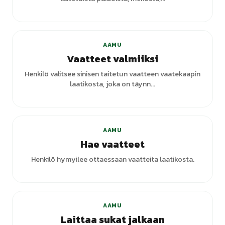
+
4
varianttia
AAMU
Vaatteet valmiiksi
Henkilö valitsee sinisen taitetun vaatteen vaatekaapin
laatikosta, joka on täynn...
+
4
varianttia
AAMU
Hae vaatteet
Henkilö hymyilee ottaessaan vaatteita laatikosta.
AAMU
Laittaa sukat jalkaan