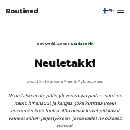
Routined
FI
▾
Kuvatuki
/
Aamu
/
Neuletakki
Neuletakki
#
vaatteet
#
pusero
#
neule
#
yläosa
#
asu
Neuletakki ei ole pään yli vedettävä paita – siinä on
napit, hihansuut ja kangas, joka kutittaa usein
enemmän kuin luulisi. Alla olevat kuvat pilkkovat
vaiheet siihen järjestykseen, jossa kädet ne oikeasti
tekevät.