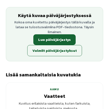
Käytä kuvaa päiväjärjestyksessä
Kokoa oma kuvitettu päiväjärjestys tällä kuvalla ja
lataa se tulostusvalmiina PDF-tiedostona. Täysin
ilmainen.
Luo päiväjärjestys
Valmiit päiväjärjestykset
Lisää samankaltaisia kuvatukia
+
5
varianttia
AAMU
Vaatteet
Kuvitus erilaisista vaatteista, kuten farkuista,
taitetuista paidoista, mekosta,...