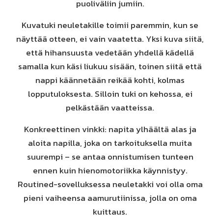
puoliväliin jumiin.
Kuvatuki neuletakille toimii paremmin, kun se
näyttää otteen, ei vain vaatetta. Yksi kuva siitä,
että hihansuusta vedetään yhdellä kädellä
samalla kun käsi liukuu sisään, toinen siitä että
nappi käännetään reikää kohti, kolmas
lopputuloksesta. Silloin tuki on kehossa, ei
pelkästään vaatteissa.
Konkreettinen vinkki: napita ylhäältä alas ja
aloita napilla, joka on tarkoituksella muita
suurempi – se antaa onnistumisen tunteen
ennen kuin hienomotoriikka käynnistyy.
Routined-sovelluksessa neuletakki voi olla oma
pieni vaiheensa aamurutiinissa, jolla on oma
kuittaus.