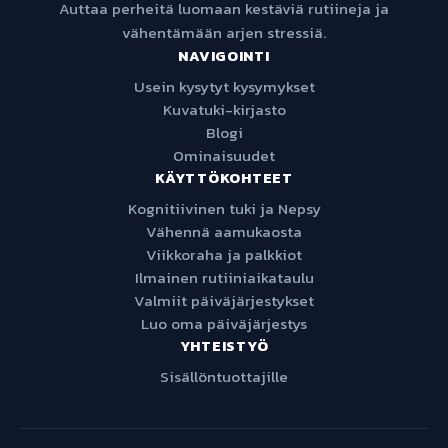
Auttaa perheitä luomaan kestäviä rutiineja ja
vähentämään arjen stressiä.
NAVIGOINTI
Usein kysytyt kysymykset
Kuvatuki-kirjasto
Blogi
Ominaisuudet
KÄYTTÖKOHTEET
Kognitiivinen tuki ja Nepsy
Vähennä aamukaosta
Viikkoraha ja palkkiot
Ilmainen rutiiniaikataulu
Valmiit päiväjärjestykset
Luo oma päiväjärjestys
YHTEISTYÖ
Sisällöntuottajille