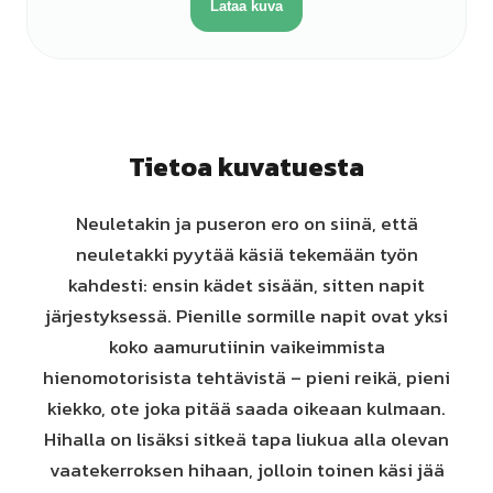
Lataa kuva
Tietoa kuvatuesta
Neuletakin ja puseron ero on siinä, että
neuletakki pyytää käsiä tekemään työn
kahdesti: ensin kädet sisään, sitten napit
järjestyksessä. Pienille sormille napit ovat yksi
koko aamurutiinin vaikeimmista
hienomotorisista tehtävistä – pieni reikä, pieni
kiekko, ote joka pitää saada oikeaan kulmaan.
Hihalla on lisäksi sitkeä tapa liukua alla olevan
vaatekerroksen hihaan, jolloin toinen käsi jää