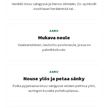
Henkilö istuu sängyssä ja hieroo silmiään, Zz-symbolit
osoittavat heräämistä tai...
AAMU
Mukava neule
Vaaleansininen, neulottu pooloneule, jossa on
palmikkokuvio.
+
4
varianttia
AAMU
Nouse ylös ja petaa sänky
Poika pyjamassa istuu sängyssä vetäen peittoa ylös,
auringon kuvake puhekuplassa...