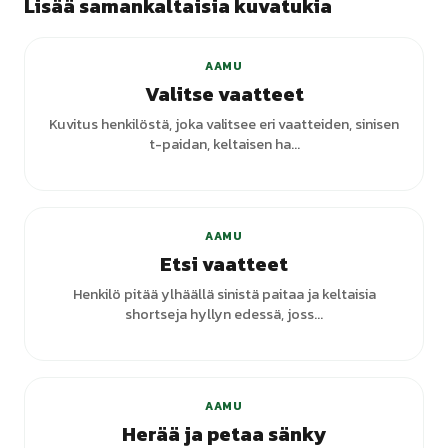
Lisää samankaltaisia kuvatukia
+
4
varianttia
AAMU
Valitse vaatteet
Kuvitus henkilöstä, joka valitsee eri vaatteiden, sinisen
t-paidan, keltaisen ha...
AAMU
Etsi vaatteet
Henkilö pitää ylhäällä sinistä paitaa ja keltaisia
shortseja hyllyn edessä, joss...
AAMU
Herää ja petaa sänky