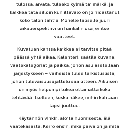
tulossa, arvata, tuleeko kylmä tai märkä, ja
kaikkea tätä silloin kun iltavalo on jo hidastanut
koko talon tahtia. Monelle lapselle juuri
aikaperspektiivi on hankalin osa, ei itse
vaatteet.
Kuvatuen kanssa kaikkea ei tarvitse pitää
päässä yhtä aikaa. Kalenteri, säätila kuvana,
vaatekategoriat ja paikka, johon asu asetellaan
järjestykseen – vaiheista tulee tarkistuslista,
johon tulevaisuusajattelu saa otteen. Aikuisen
on myös helpompi tukea ottamatta koko
tehtävää itselleen, koska näkee, mihin kohtaan
lapsi juuttuu.
Käytännön vinkki: aloita huomisesta, älä
vaatekasasta. Kerro ensin, mikä päivä on ja mitä