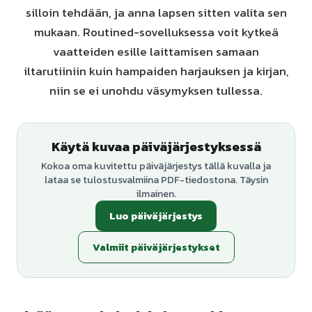
silloin tehdään, ja anna lapsen sitten valita sen
mukaan. Routined-sovelluksessa voit kytkeä
vaatteiden esille laittamisen samaan
iltarutiiniin kuin hampaiden harjauksen ja kirjan,
niin se ei unohdu väsymyksen tullessa.
Käytä kuvaa päiväjärjestyksessä
Kokoa oma kuvitettu päiväjärjestys tällä kuvalla ja
lataa se tulostusvalmiina PDF-tiedostona. Täysin
ilmainen.
Luo päiväjärjestys
Valmiit päiväjärjestykset