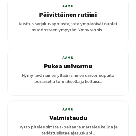
AAMU
Päivittäinen rutiini
Kuvitus sarjakuvapojasta, jota ympäröivät nuolet
muodostaen ympyrän. Ympyrän sis...
AAMU
Pukea univormu
Hymyilevä nainen yllään sininen univormupaita
punaisella tunnuksella ja keltaisi...
+
1
varianttia
AAMU
Valmistaudu
Tyttö pitelee sinistä t-paitaa ja ajattelee kelloa ja
tarkistuslistaa ajatuskupl...