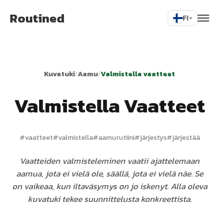
Routined
FI
▾
Kuvatuki
/
Aamu
/
Valmistella vaatteet
Valmistella Vaatteet
#
vaatteet
#
valmistella
#
aamurutiini
#
järjestys
#
järjestää
Vaatteiden valmisteleminen vaatii ajattelemaan
aamua, jota ei vielä ole, säällä, jota ei vielä näe. Se
on vaikeaa, kun iltaväsymys on jo iskenyt. Alla oleva
kuvatuki tekee suunnittelusta konkreettista.