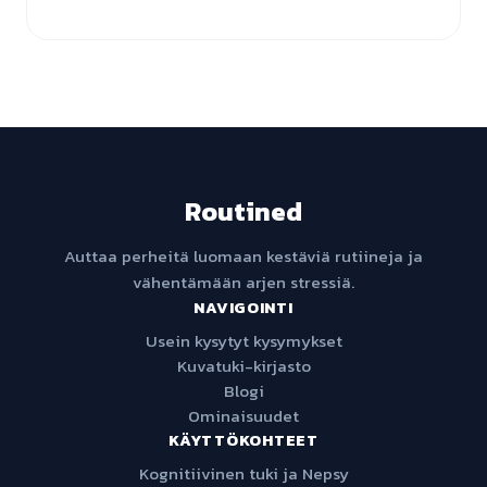
Routined
Auttaa perheitä luomaan kestäviä rutiineja ja
vähentämään arjen stressiä.
NAVIGOINTI
Usein kysytyt kysymykset
Kuvatuki-kirjasto
Blogi
Ominaisuudet
KÄYTTÖKOHTEET
Kognitiivinen tuki ja Nepsy