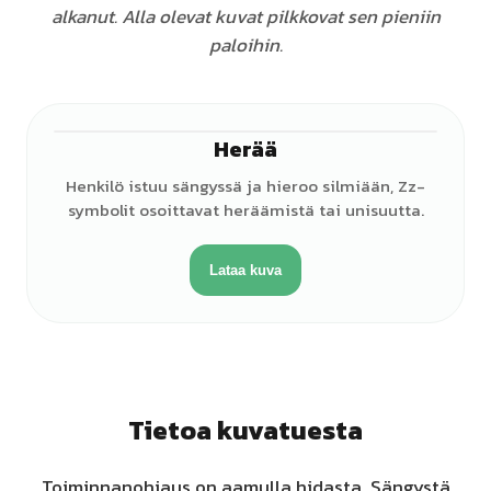
alkanut. Alla olevat kuvat pilkkovat sen pieniin
paloihin.
Herää
♂
Henkilö istuu sängyssä ja hieroo silmiään, Zz-
symbolit osoittavat heräämistä tai unisuutta.
Lataa kuva
Tietoa kuvatuesta
Toiminnanohjaus on aamulla hidasta. Sängystä