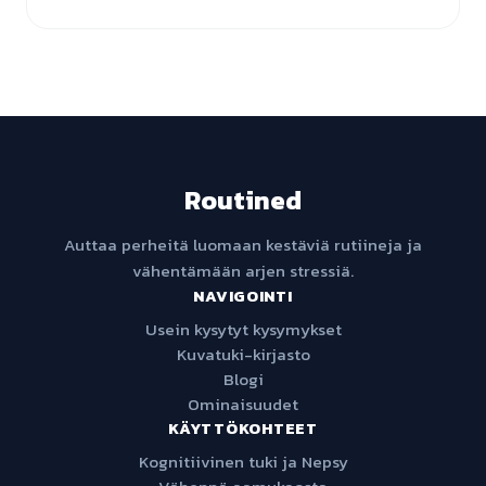
Routined
Auttaa perheitä luomaan kestäviä rutiineja ja
vähentämään arjen stressiä.
NAVIGOINTI
Usein kysytyt kysymykset
Kuvatuki-kirjasto
Blogi
Ominaisuudet
KÄYTTÖKOHTEET
Kognitiivinen tuki ja Nepsy