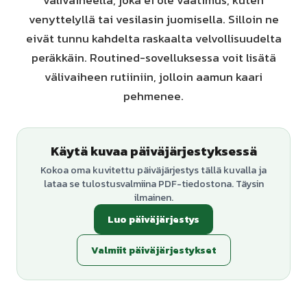
välivaiheella, joka ei ole vaatimus, kuten
venyttelyllä tai vesilasin juomisella. Silloin ne
eivät tunnu kahdelta raskaalta velvollisuudelta
peräkkäin. Routined-sovelluksessa voit lisätä
välivaiheen rutiiniin, jolloin aamun kaari
pehmenee.
Käytä kuvaa päiväjärjestyksessä
Kokoa oma kuvitettu päiväjärjestys tällä kuvalla ja
lataa se tulostusvalmiina PDF-tiedostona. Täysin
ilmainen.
Luo päiväjärjestys
Valmiit päiväjärjestykset