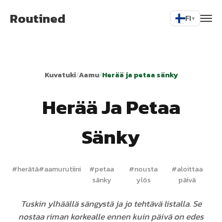
Routined
FI
▾
Kuvatuki
/
Aamu
/
Herää ja petaa sänky
Herää Ja Petaa
Sänky
#
herätä
#
aamurutiini
#
petaa
#
nousta
#
aloittaa
sänky
ylös
päivä
Tuskin ylhäällä sängystä ja jo tehtävä listalla. Se
nostaa riman korkealle ennen kuin päivä on edes