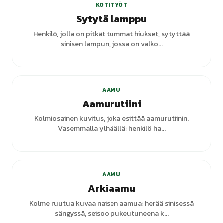
KOTITYÖT
Sytytä lamppu
Henkilö, jolla on pitkät tummat hiukset, sytyttää
sinisen lampun, jossa on valko...
+
7
varianttia
AAMU
Aamurutiini
Kolmiosainen kuvitus, joka esittää aamurutiinin.
Vasemmalla ylhäällä: henkilö ha...
AAMU
Arkiaamu
Kolme ruutua kuvaa naisen aamua: herää sinisessä
sängyssä, seisoo pukeutuneena k...