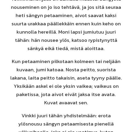
nouseminen on jo iso tehtävä, ja jos sitä seuraa
heti sängyn petaaminen, aivot saavat kaksi
suurta urakkaa päällekkäin ennen kuin keho on
kunnolla hereillä. Moni lapsi jumiutuu juuri
tähän: hän nousee ylös, katsoo rypistynyttä
sänkyä eikä tiedä, mistä aloittaa.
Kun petaaminen pilkotaan kolmeen tai neljään
kuvaan, jumi katoaa. Nosta peitto, suorista
lakana, laita peitto takaisin, aseta tyyny päälle.
Yksikään askel ei ole yksin vaikea; vaikeus on
paketissa, jota aivot eivät jaksa itse avata.
Kuvat avaavat sen.
Vinkki juuri tähän yhdistelmään: erota
ylösnousu sängyn petaamisesta pienellä