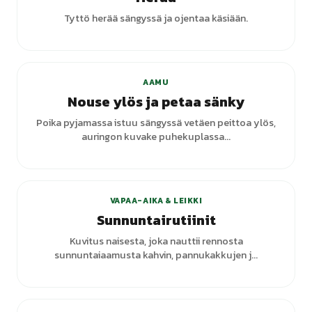
Tyttö herää sängyssä ja ojentaa käsiään.
+
4
varianttia
AAMU
Nouse ylös ja petaa sänky
Poika pyjamassa istuu sängyssä vetäen peittoa ylös,
auringon kuvake puhekuplassa...
+
1
varianttia
VAPAA-AIKA & LEIKKI
Sunnuntairutiinit
Kuvitus naisesta, joka nauttii rennosta
sunnuntaiaamusta kahvin, pannukakkujen j...