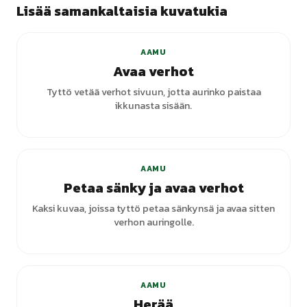
Lisää samankaltaisia kuvatukia
AAMU
Avaa verhot
Tyttö vetää verhot sivuun, jotta aurinko paistaa
ikkunasta sisään.
+
1
varianttia
AAMU
Petaa sänky ja avaa verhot
Kaksi kuvaa, joissa tyttö petaa sänkynsä ja avaa sitten
verhon auringolle.
+
7
varianttia
AAMU
Herää