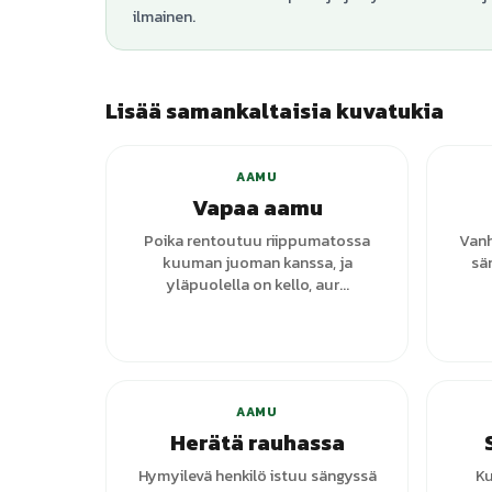
ilmainen.
Lisää samankaltaisia kuvatukia
AAMU
Vapaa aamu
Poika rentoutuu riippumatossa
Vanh
kuuman juoman kanssa, ja
sä
yläpuolella on kello, aur...
AAMU
Herätä rauhassa
Hymyilevä henkilö istuu sängyssä
Ku