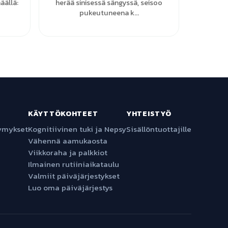
äällä:
herää sinisessä sängyssä, seisoo
pukeutuneena k...
KÄYTTÖKOHTEET
YHTEISTYÖ
symykset
Kognitiivinen tuki ja Nepsy
Sisällöntuottajille
Vähennä aamukaosta
Viikkoraha ja palkkiot
Ilmainen rutiiniaikataulu
Valmiit päiväjärjestykset
Luo oma päiväjärjestys