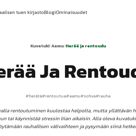
aalisen tuen kirjasto
Blogi
Ominaisuudet
Kuvatuki
/
Aamu
/
Herää ja rentoudu
erää Ja Rentou
#
herätä
#
rentoutua
#
aamu
#
sohva
#
rauha
alla rentoutuminen kuulostaa helpolta, mutta yllättävän h
un tai käynnistää stressin liian aikaisin. Alla oleva kuvatuki
öytämään rauhallisen välivaihteen ja pysymään siinä hetke