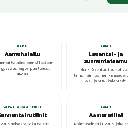
AAMU
AAMU
Aamuhalailu
Lauantai- ja
sunnuntaiaamu
empi halailee pientä lastaan
ngyssä auringon paistaessa
Henkilö rentoutuu sohval
ulkona.
lämpimän juoman kanssa, m
SAT- ja SUN-kalenterit..
+
1
varianttia
+
7
vari
VAPAA-AIKA & LEIKKI
AAMU
Sunnuntairutiinit
Aamurutiini
vitus naisesta, joka nauttii
Kolmiosainen kuvitus, joka e