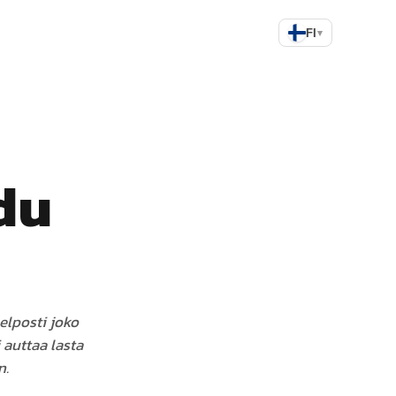
FI
▾
du
elposti joko
 auttaa lasta
n.