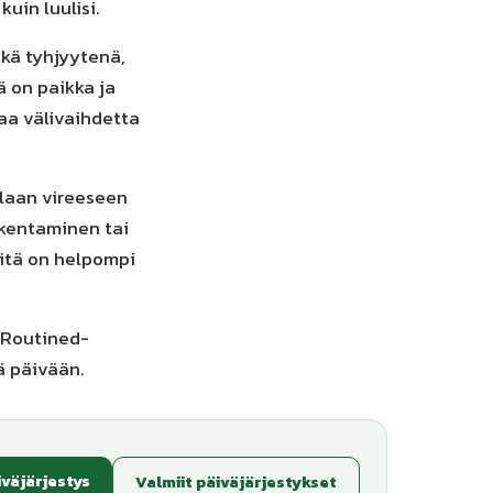
uin luulisi.
kä tyhjyytenä,
ä on paikka ja
aa välivaihdetta
alaan vireeseen
akentaminen tai
 sitä on helpompi
n Routined-
yä päivään.
iväjärjestys
Valmiit päiväjärjestykset