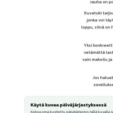
rauha on po
Kuvatuki tarj
jonka voi täy
loppu, siinä on
Yksi konkreett
vetämättä last
vain makoilu ja 
Jos haluat
sovellukse
Käytä kuvaa päiväjärjestyksessä
Kokoa oma kuvitettu päiväjärjestys tällä kuvalla j