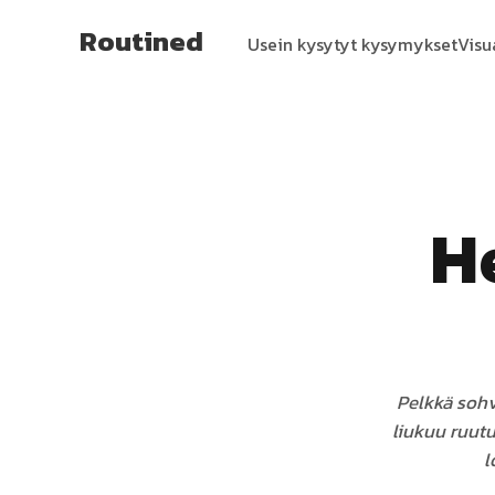
Routined
Usein kysytyt kysymykset
Visu
H
Pelkkä sohv
liukuu ruutu
l