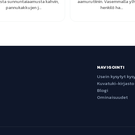
sta sunnuntaiaamusta kahvin,
aamurutiinin. Vasemmalla ylh
pannukakkujen j...
henkilö ha...
NAVIGOINTI
Usein kysytyt ky
Kuvatuki-kirjasto
Blogi
Ominaisuudet