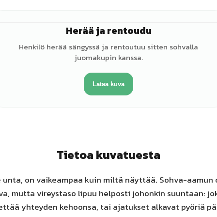
Herää ja rentoudu
♀
Henkilö herää sängyssä ja rentoutuu sitten sohvalla
juomakupin kanssa.
Lataa kuva
Tietoa kuvatuesta
le unta, on vaikeampaa kuin miltä näyttää. Sohva-aamun o
a, mutta vireystaso lipuu helposti johonkin suuntaan: jo
ttää yhteyden kehoonsa, tai ajatukset alkavat pyöriä pä