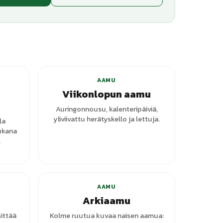
+
3
varianttia
AAMU
Viikonlopun aamu
Auringonnousu, kalenteripäiviä,
yliviivattu herätyskello ja lettuja.
la
ukana
.
anttia
AAMU
Arkiaamu
sittää
Kolme ruutua kuvaa naisen aamua: