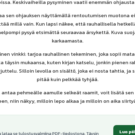
issa. Keskivaiheilla pysyminen vaatii enemmän ohjausta k
oaa sen ohjauksen näyttämällä rentoutumisen muotona ei
ttää millä vain. Kun lapsi näkee, että rauhallisella hetkell
 helpompi pysyä etsimättä seuraavaa ärsykettä. Kuva suoj
karkaamasta.
inen vinkki: tarjoa rauhallinen tekeminen, joka sopii mat
a täysin mukaansa, kuten kirjan katselu, jonkin pienen r
juttelu. Silloin levolla on sisältö, joka ei nosta tahtia, ja
pitää kuin pelkkää tyhjää.
 antaa pehmeälle aamulle selkeät raamit, voit lisätä se
en, niin näkyy, milloin lepo alkaa ja milloin on aika siirt
Luo pä
a lataa se tulostusvalmiina PDF-tiedostona. Täysin