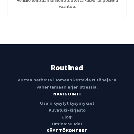
Henkilö levittää ihonhoitotuotetta kasvoille, poskilla
vaahtoa.
Routined
Auttaa perheitä luomaan kestäviä rutiineja ja
vähentämään arjen stressiä.
NAVIGOINTI
Usein kysytyt kysymykset
Kuvatuki-kirjasto
Blogi
Ominaisuudet
KÄYTTÖKOHTEET