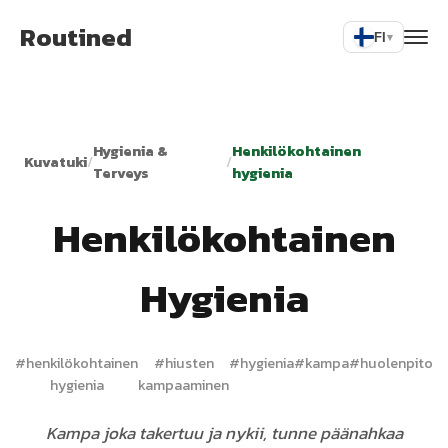
Routined
FI
▾
Hygienia &
Henkilökohtainen
Kuvatuki
/
/
Terveys
hygienia
Henkilökohtainen
Hygienia
#
henkilökohtainen
#
hiusten
#
hygienia
#
kampa
#
huolenpito
hygienia
kampaaminen
Kampa joka takertuu ja nykii, tunne päänahkaa