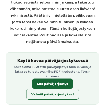
liukuu selvästi helpommin ja kampa takertuu
vähemmän, mikä poistaa suuren osan ikävästä
nykimisestä. Päätä rivi mielellään peilikuvaan,
jotta lapsi näkee valmiin tuloksen ja kokoaa
koko rutiinin yhteen. Tämän hoitojärjestyksen
voit rakentaa Routinedissa ja kokeilla sitä
neljätoista päivää maksutta.
Käytä kuvaa päiväjärjestyksessä
Kokoa oma kuvitettu päiväjärjestys tällä kuvalla ja
lataa se tulostusvalmiina PDF-tiedostona. Täysin
ilmainen.
Luo päiväjärjestys
Valmiit päiväjärjestykset