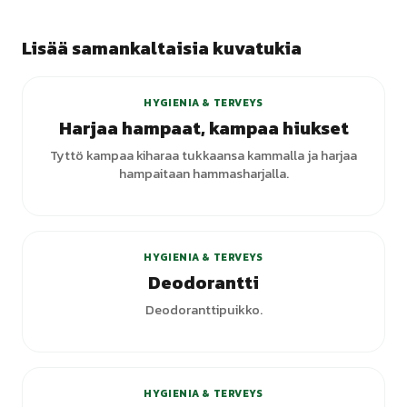
Lisää samankaltaisia kuvatukia
+
3
varianttia
HYGIENIA & TERVEYS
Harjaa hampaat, kampaa hiukset
Tyttö kampaa kiharaa tukkaansa kammalla ja harjaa
hampaitaan hammasharjalla.
+
1
varianttia
HYGIENIA & TERVEYS
Deodorantti
Deodoranttipuikko.
+
2
varianttia
HYGIENIA & TERVEYS