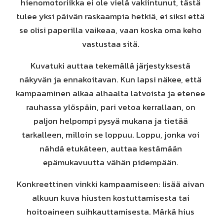
hienomotoriikka ei ole vielä vakiintunut, tästä
tulee yksi päivän raskaampia hetkiä, ei siksi että
se olisi paperilla vaikeaa, vaan koska oma keho
vastustaa sitä.
Kuvatuki auttaa tekemällä järjestyksestä
näkyvän ja ennakoitavan. Kun lapsi näkee, että
kampaaminen alkaa alhaalta latvoista ja etenee
rauhassa ylöspäin, pari vetoa kerrallaan, on
paljon helpompi pysyä mukana ja tietää
tarkalleen, milloin se loppuu. Loppu, jonka voi
nähdä etukäteen, auttaa kestämään
epämukavuutta vähän pidempään.
Konkreettinen vinkki kampaamiseen: lisää aivan
alkuun kuva hiusten kostuttamisesta tai
hoitoaineen suihkauttamisesta. Märkä hius