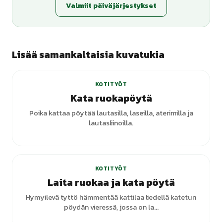
Valmiit päiväjärjestykset
Lisää samankaltaisia kuvatukia
KOTITYÖT
Kata ruokapöytä
Poika kattaa pöytää lautasilla, laseilla, aterimilla ja
lautasliinoilla.
+
3
varianttia
KOTITYÖT
Laita ruokaa ja kata pöytä
Hymyilevä tyttö hämmentää kattilaa liedellä katetun
pöydän vieressä, jossa on la...