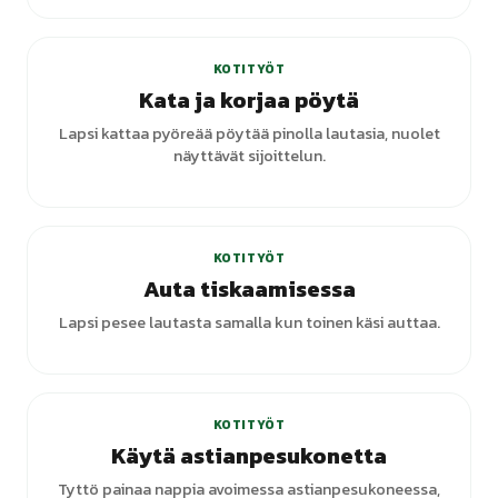
+
1
varianttia
KOTITYÖT
Kata ja korjaa pöytä
Lapsi kattaa pyöreää pöytää pinolla lautasia, nuolet
näyttävät sijoittelun.
KOTITYÖT
Auta tiskaamisessa
Lapsi pesee lautasta samalla kun toinen käsi auttaa.
KOTITYÖT
Käytä astianpesukonetta
Tyttö painaa nappia avoimessa astianpesukoneessa,