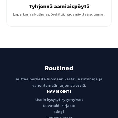
Tyhjennä aamiaispöytä
Lapsi korjaa kulhoja pöydältä, nuoli näyttää suunnan.
Routined
Auttaa perheitä luomaan kestäviä rutiineja ja
vähentämään arjen stressiä.
NAVIGOINTI
Usein kysytyt kysymykset
Kuvatuki-kirjasto
Blogi
Ominaisuudet