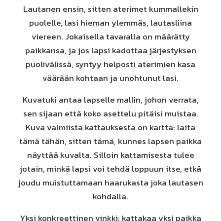
Lautanen ensin, sitten aterimet kummallekin
puolelle, lasi hieman ylemmäs, lautasliina
viereen. Jokaisella tavaralla on määrätty
paikkansa, ja jos lapsi kadottaa järjestyksen
puolivälissä, syntyy helposti aterimien kasa
väärään kohtaan ja unohtunut lasi.
Kuvatuki antaa lapselle mallin, johon verrata,
sen sijaan että koko asettelu pitäisi muistaa.
Kuva valmiista kattauksesta on kartta: laita
tämä tähän, sitten tämä, kunnes lapsen paikka
näyttää kuvalta. Silloin kattamisesta tulee
jotain, minkä lapsi voi tehdä loppuun itse, etkä
joudu muistuttamaan haarukasta joka lautasen
kohdalla.
Yksi konkreettinen vinkki: kattakaa yksi paikka