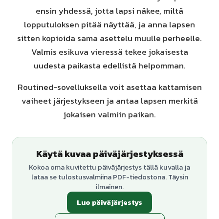
ensin yhdessä, jotta lapsi näkee, miltä
lopputuloksen pitää näyttää, ja anna lapsen
sitten kopioida sama asettelu muulle perheelle.
Valmis esikuva vieressä tekee jokaisesta
uudesta paikasta edellistä helpomman.
Routined-sovelluksella voit asettaa kattamisen
vaiheet järjestykseen ja antaa lapsen merkitä
jokaisen valmiin paikan.
Käytä kuvaa päiväjärjestyksessä
Kokoa oma kuvitettu päiväjärjestys tällä kuvalla ja
lataa se tulostusvalmiina PDF-tiedostona. Täysin
ilmainen.
Luo päiväjärjestys