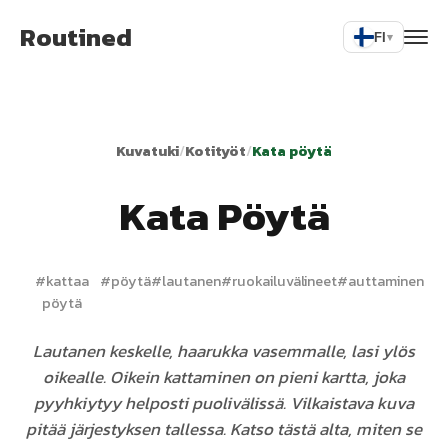
Routined
FI
▾
Kuvatuki
/
Kotityöt
/
Kata pöytä
Kata Pöytä
#
kattaa
#
pöytä
#
lautanen
#
ruokailuvälineet
#
auttaminen
pöytä
Lautanen keskelle, haarukka vasemmalle, lasi ylös
oikealle. Oikein kattaminen on pieni kartta, joka
pyyhkiytyy helposti puolivälissä. Vilkaistava kuva
pitää järjestyksen tallessa. Katso tästä alta, miten se