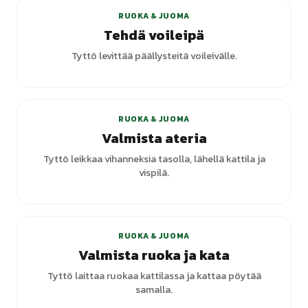
RUOKA & JUOMA
Tehdä voileipä
Tyttö levittää päällysteitä voileivälle.
+
2
varianttia
RUOKA & JUOMA
Valmista ateria
Tyttö leikkaa vihanneksia tasolla, lähellä kattila ja
vispilä.
+
2
varianttia
RUOKA & JUOMA
Valmista ruoka ja kata
Tyttö laittaa ruokaa kattilassa ja kattaa pöytää
samalla.