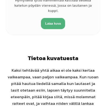
Hymyilevä tyttö hämmentää kattilaa liedellä
katetun pöydän vieressä, jossa on lautanen ja
kuppi.
Lataa kuva
Tietoa kuvatuesta
Kaksi tehtävää yhtä aikaa ei ole kaksi kertaa
vaikeampaa, vaan paljon vaikeampaa. Kun ruoan
pitää hautua liedellä samalla kun lautaset ja
lasit otetaan esiin, lapsen täytyy suunnitella
eteenpäin, pitää kirjaa siitä, missä molemmat
raiteet ovat, ja vaihtaa niiden välillä lankaa