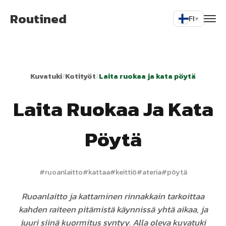
Routined
FI
▾
Kuvatuki
/
Kotityöt
/
Laita ruokaa ja kata pöytä
Laita Ruokaa Ja Kata
Pöytä
#
ruoanlaitto
#
kattaa
#
keittiö
#
ateria
#
pöytä
Ruoanlaitto ja kattaminen rinnakkain tarkoittaa
kahden raiteen pitämistä käynnissä yhtä aikaa, ja
juuri siinä kuormitus syntyy. Alla oleva kuvatuki