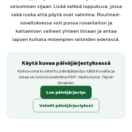
seisomisen sijaan. Lisää selkeä loppukuva, jossa
sekä ruoka että pöytä ovat valmiina. Routined-
sovelluksessa voit punoa ruoanlaiton ja
kattamisen vaiheet yhteen listaan ja antaa
lapsen kuitata molempien raiteiden edetessä.
Käytä kuvaa päiväjärjestyksessä
Kokoa oma kuvitettu päiväjärjestys tällä kuvalla ja
lataa se tulostusvalmiina PDF-tiedostona. Täysin
ilmainen.
Luo päiväjärjestys
Valmiit päiväjärjestykset