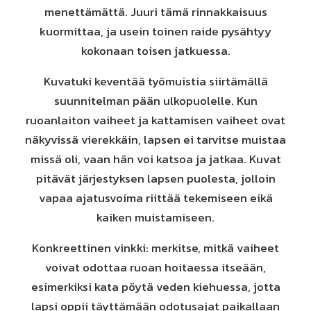
menettämättä. Juuri tämä rinnakkaisuus
kuormittaa, ja usein toinen raide pysähtyy
kokonaan toisen jatkuessa.
Kuvatuki keventää työmuistia siirtämällä
suunnitelman pään ulkopuolelle. Kun
ruoanlaiton vaiheet ja kattamisen vaiheet ovat
näkyvissä vierekkäin, lapsen ei tarvitse muistaa
missä oli, vaan hän voi katsoa ja jatkaa. Kuvat
pitävät järjestyksen lapsen puolesta, jolloin
vapaa ajatusvoima riittää tekemiseen eikä
kaiken muistamiseen.
Konkreettinen vinkki: merkitse, mitkä vaiheet
voivat odottaa ruoan hoitaessa itseään,
esimerkiksi kata pöytä veden kiehuessa, jotta
lapsi oppii täyttämään odotusajat paikallaan