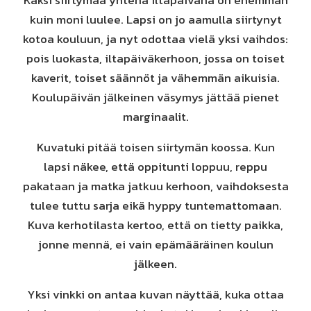
Kaksi siirtymää yhtenä iltapäivänä on enemmän
kuin moni luulee. Lapsi on jo aamulla siirtynyt
kotoa kouluun, ja nyt odottaa vielä yksi vaihdos:
pois luokasta, iltapäiväkerhoon, jossa on toiset
kaverit, toiset säännöt ja vähemmän aikuisia.
Koulupäivän jälkeinen väsymys jättää pienet
marginaalit.
Kuvatuki pitää toisen siirtymän koossa. Kun
lapsi näkee, että oppitunti loppuu, reppu
pakataan ja matka jatkuu kerhoon, vaihdoksesta
tulee tuttu sarja eikä hyppy tuntemattomaan.
Kuva kerhotilasta kertoo, että on tietty paikka,
jonne mennä, ei vain epämääräinen koulun
jälkeen.
Yksi vinkki on antaa kuvan näyttää, kuka ottaa