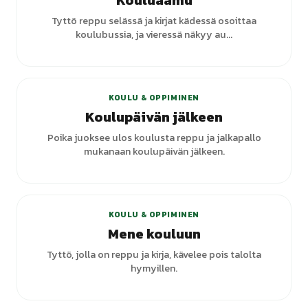
Kouluaamu
Tyttö reppu selässä ja kirjat kädessä osoittaa
koulubussia, ja vieressä näkyy au...
KOULU & OPPIMINEN
Koulupäivän jälkeen
Poika juoksee ulos koulusta reppu ja jalkapallo
mukanaan koulupäivän jälkeen.
+
6
varianttia
KOULU & OPPIMINEN
Mene kouluun
Tyttö, jolla on reppu ja kirja, kävelee pois talolta
hymyillen.