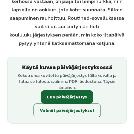
kerhossa vastaan, ohjaaja tai lempinurkka, niin
lapsella on ankkuri, jota kohti suunnata. Silloin
saapuminen rauhoittuu. Routined-sovelluksessa
voit sijoittaa siirtymän heti
koululukujärjestyksen perään, niin koko iltapäivä
pysyy yhtenä katkeamattomana ketjuna.
Käytä kuvaa päiväjärjestyksessä
Kokoa oma kuvitettu päiväjärjestys tällä kuvalla ja
lataa se tulostusvalmiina PDF-tiedostona. Täysin
ilmainen.
Luo päiväjärjestys
Valmiit päiväjärjestykset