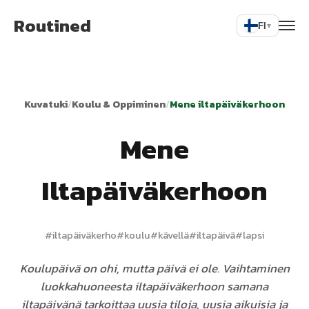
Routined
FI
▾
Kuvatuki
/
Koulu & Oppiminen
/
Mene iltapäiväkerhoon
Mene
Iltapäiväkerhoon
#
iltapäiväkerho
#
koulu
#
kävellä
#
iltapäivä
#
lapsi
Koulupäivä on ohi, mutta päivä ei ole. Vaihtaminen
luokkahuoneesta iltapäiväkerhoon samana
iltapäivänä tarkoittaa uusia tiloja, uusia aikuisia ja