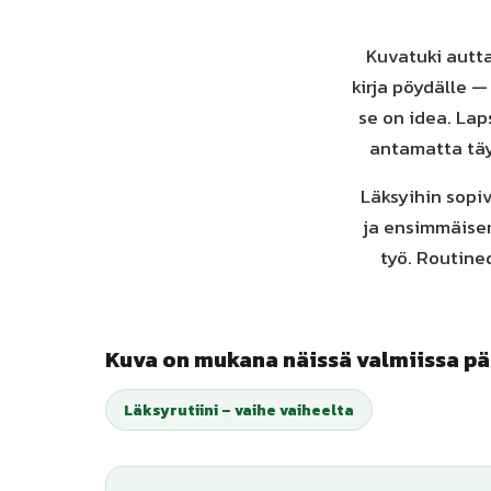
Kuvatuki autta
kirja pöydälle —
se on idea. Lap
antamatta täyt
Läksyihin sopiv
ja ensimmäisen 
työ. Routine
Kuva on mukana näissä valmiissa pä
Läksyrutiini – vaihe vaiheelta