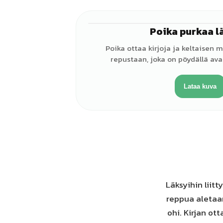
Poika purkaa l
Poika ottaa kirjoja ja keltaisen m
repustaan, joka on pöydällä avat
Lataa kuva
Läksyihin liit
reppua aletaan
ohi. Kirjan ot