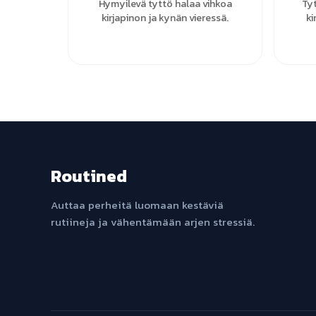
Hymyilevä tyttö halaa vihkoa
Ty
kirjapinon ja kynän vieressä.
ki
Routined
Auttaa perheitä luomaan kestäviä
rutiineja ja vähentämään arjen stressiä.