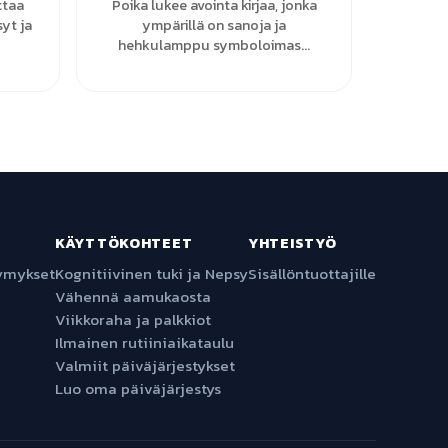
ttaa
Poika lukee avointa kirjaa, jonka
syt ja
ympärillä on sanoja ja
hehkulamppu symboloimas...
KÄYTTÖKOHTEET
YHTEISTYÖ
symykset
Kognitiivinen tuki ja Nepsy
Sisällöntuottajille
Vähennä aamukaosta
Viikkoraha ja palkkiot
Ilmainen rutiiniaikataulu
Valmiit päiväjärjestykset
Luo oma päiväjärjestys