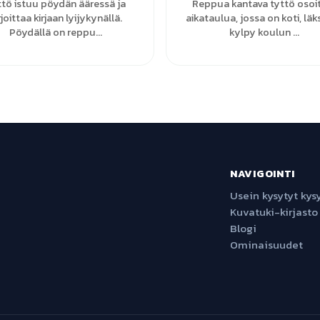
ttö istuu pöydän ääressä ja
Reppua kantava tyttö osoi
rjoittaa kirjaan lyijykynällä.
aikataulua, jossa on koti, läk
Pöydällä on reppu...
kylpy koulun ...
NAVIGOINTI
Usein kysytyt ky
Kuvatuki-kirjasto
Blogi
Ominaisuudet