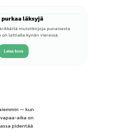
 purkaa läksyjä
♀
ärikkäitä muistikirjoja punaisesta
 on lattialla kynän vieressä.
Lataa kuva
a aiemmin — kun
n vapaa-aika on
siassa pidentää