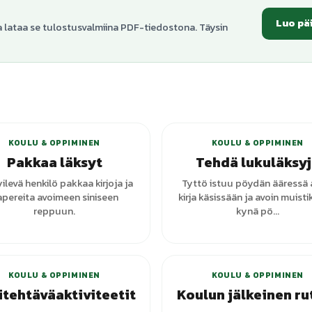
Luo pä
a lataa se tulostusvalmiina PDF-tiedostona. Täysin
+
2
varianttia
+
1
vari
KOULU & OPPIMINEN
KOULU & OPPIMINEN
Pakkaa läksyt
Tehdä lukuläksy
levä henkilö pakkaa kirjoja ja
Tyttö istuu pöydän ääressä 
pereita avoimeen siniseen
kirja käsissään ja avoin muistik
reppuun.
kynä pö...
KOULU & OPPIMINEN
KOULU & OPPIMINEN
itehtäväaktiviteetit
Koulun jälkeinen rut