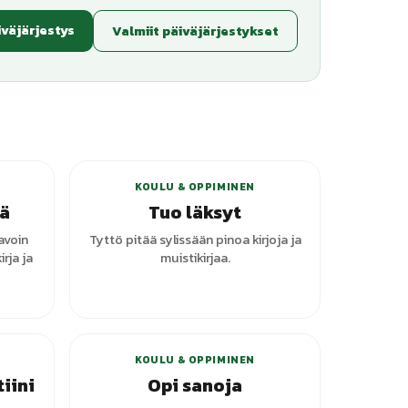
iväjärjestys
Valmiit päiväjärjestykset
anttia
KOULU & OPPIMINEN
jä
Tuo läksyt
avoin
Tyttö pitää sylissään pinoa kirjoja ja
irja ja
muistikirjaa.
+
1
varianttia
KOULU & OPPIMINEN
iini
Opi sanoja