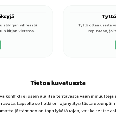
äksyjä
Tyttö
♂
uistikirjan vihreästä
Tyttö ottaa useita v
un kirjan vieressä.
repustaan, joka
Tietoa kuvatuesta
tyvä konflikti ei usein ala itse tehtävästä vaan minuuttej
 avata. Lapselle se hetki on rajanylitys: tästä eteenpäi
tamatta jättäminen on tapa lykätä rajaa, vaikka se itse a