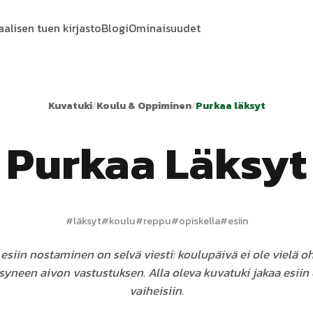
aalisen tuen kirjasto
Blogi
Ominaisuudet
Kuvatuki
/
Koulu & Oppiminen
/
Purkaa läksyt
Purkaa Läksyt
#
läksyt
#
koulu
#
reppu
#
opiskella
#
esiin
esiin nostaminen on selvä viesti: koulupäivä ei ole vielä oh
syneen aivon vastustuksen. Alla oleva kuvatuki jakaa esiin
vaiheisiin.