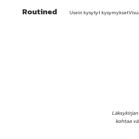
Routined
Usein kysytyt kysymykset
Visu
Läksykirjan 
kohtaa vä