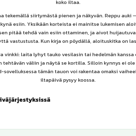
koko iltaa.
a tekemällä siirtymästä pienen ja näkyvän. Reppu auki 
 kynä esiin. Yksikään korteista ei mainitse lukemisen aloit
sen pitää tehdä vain esiin ottaminen, ja aivot huijautuv
tä vastustusta. Kun kirja on pöydällä, aloituskitka on las
a vinkki: laita lyhyt tauko vesilasin tai hedelmän kanssa
tehtävän väliin ja näytä se kortilla. Silloin kynnys ei ol
d-sovelluksessa tämän tauon voi rakentaa omaksi vaiheek
iltapäivä pysyy koossa.
iväjärjestyksissä