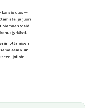
— kansio ulos —
tamista, ja juuri
at olemaan vielä
kenut jyrkästi.
 esiin ottamisen
e sama asia kuin
seen, jolloin