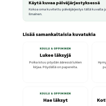
Käytä kuvaa päiväjärjestyksessä
Kokoa oma kuvitettu päiväjärjestys tällä kuvalla j
ilmainen.
Lisää samankaltaisia kuvatukia
KOULU & OPPIMINEN
Lukee läksyjä
Poika istuu pöydän ääressä lukien
Hymyi
kirjaa. Pöydällä on papereita.
pa
+
3
varianttia
KOULU & OPPIMINEN
Hae läksyt
Kot