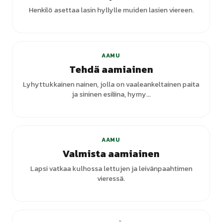
Henkilö asettaa lasin hyllylle muiden lasien viereen.
AAMU
Tehdä aamiainen
Lyhyttukkainen nainen, jolla on vaaleankeltainen paita
ja sininen esiliina, hymy...
AAMU
Valmista aamiainen
Lapsi vatkaa kulhossa lettujen ja leivänpaahtimen
vieressä.