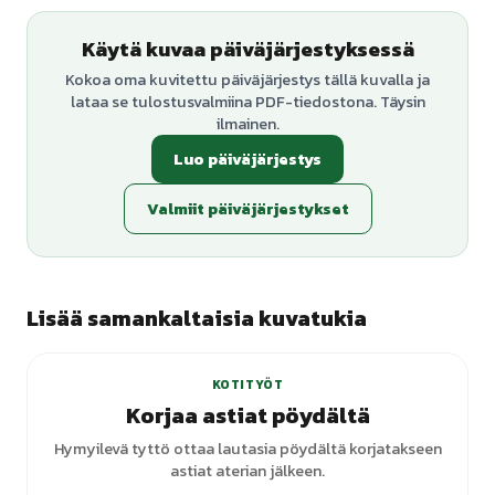
Käytä kuvaa päiväjärjestyksessä
Kokoa oma kuvitettu päiväjärjestys tällä kuvalla ja
lataa se tulostusvalmiina PDF-tiedostona. Täysin
ilmainen.
Luo päiväjärjestys
Valmiit päiväjärjestykset
Lisää samankaltaisia kuvatukia
KOTITYÖT
Korjaa astiat pöydältä
Hymyilevä tyttö ottaa lautasia pöydältä korjatakseen
astiat aterian jälkeen.