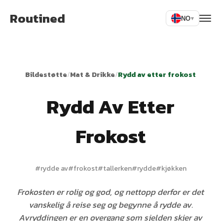
Routined
NO
▾
Bildestøtte
/
Mat & Drikke
/
Rydd av etter frokost
Rydd Av Etter
Frokost
#
rydde av
#
frokost
#
tallerken
#
rydde
#
kjøkken
Frokosten er rolig og god, og nettopp derfor er det
vanskelig å reise seg og begynne å rydde av.
Avryddingen er en overgang som sjelden skjer av