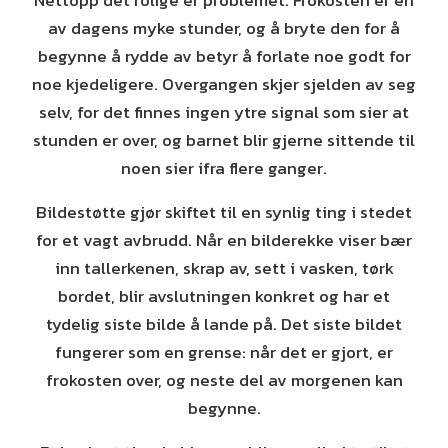
Nettopp det rolige er problemet. Frokosten er en
av dagens myke stunder, og å bryte den for å
begynne å rydde av betyr å forlate noe godt for
noe kjedeligere. Overgangen skjer sjelden av seg
selv, for det finnes ingen ytre signal som sier at
stunden er over, og barnet blir gjerne sittende til
noen sier ifra flere ganger.
Bildestøtte gjør skiftet til en synlig ting i stedet
for et vagt avbrudd. Når en bilderekke viser bær
inn tallerkenen, skrap av, sett i vasken, tørk
bordet, blir avslutningen konkret og har et
tydelig siste bilde å lande på. Det siste bildet
fungerer som en grense: når det er gjort, er
frokosten over, og neste del av morgenen kan
begynne.