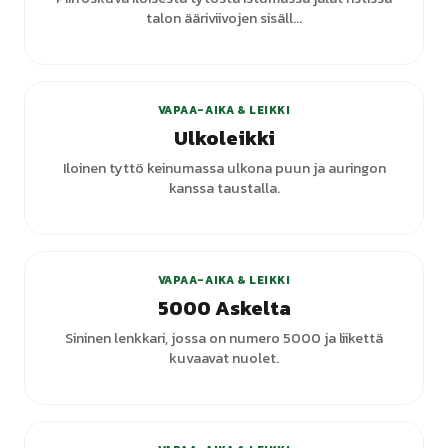
talon ääriviivojen sisäll...
+
5
varianttia
VAPAA-AIKA & LEIKKI
Ulkoleikki
Iloinen tyttö keinumassa ulkona puun ja auringon
kanssa taustalla.
+
3
varianttia
VAPAA-AIKA & LEIKKI
5000 Askelta
Sininen lenkkari, jossa on numero 5000 ja liikettä
kuvaavat nuolet.