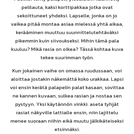
pelilauta, kaksi korttipakkaa jotka ovat
sekoittuneet yhdeksi. Lapselle, jonka on jo
vaikea pitää montaa asiaa mielessä yhtä aikaa,
kerääminen muuttuu suunnittelutehtäväksi
pikemmin kuin siivoukseksi. Mihin tämä pala
kuuluu? Mikä rasia on oikea? Tässä kohtaa kuva
tekee suurimman työn.
Kun jokainen vaihe on omassa ruudussaan, voi
aloittaa jostakin näkemättä koko urakkaa. Lapsi
voi ensin kerätä palapelin palat kasaan, sovittaa
ne kannen kuvaan, sulkea rasian ja nostaa sen
pystyyn. Yksi käytännön vinkki: aseta tyhjät
rasiat näkyville lattialle ensin, niin lajittelu
menee suoraan niihin eikä muutu jälkikäteiseksi
etsinnäksi.