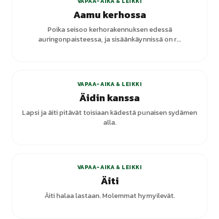
VAPAA-AIKA & LEIKKI
Aamu kerhossa
Poika seisoo kerhorakennuksen edessä
auringonpaisteessa, ja sisäänkäynnissä on r...
VAPAA-AIKA & LEIKKI
Äidin kanssa
Lapsi ja äiti pitävät toisiaan kädestä punaisen sydämen
alla.
VAPAA-AIKA & LEIKKI
Äiti
Äiti halaa lastaan. Molemmat hymyilevät.