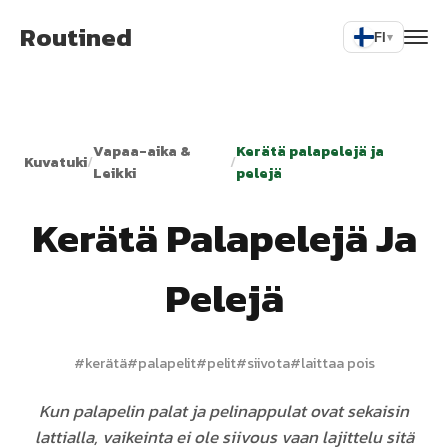
Routined
FI
▾
Vapaa-aika &
Kerätä palapelejä ja
Kuvatuki
/
/
Leikki
pelejä
Kerätä Palapelejä Ja
Pelejä
#
kerätä
#
palapelit
#
pelit
#
siivota
#
laittaa pois
Kun palapelin palat ja pelinappulat ovat sekaisin
lattialla, vaikeinta ei ole siivous vaan lajittelu sitä