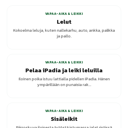
VAPAA-AIKA & LEIKKI
Lelut
Kokoelma leluja, kuten nallekarhu, auto, ankka, palikka
ja pallo.
VAPAA-AIKA & LEIKKI
Pelaa iPadia ja leiki leluilla
Iloinen poika istuu lattialla pidellen iPadia. Hänen
ympärillään on punaisia rak...
+
2
varianttia
VAPAA-AIKA & LEIKKI
Sisäleikit
Piirroskuva iloisesta tytöstä istumassa jalat ristissä