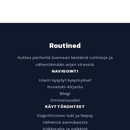
Routined
Auttaa perheitä luomaan kestäviä rutiineja ja
vähentämään arjen stressiä.
NAVIGOINTI
Usein kysytyt kysymykset
Kuvatuki-kirjasto
Blogi
Ominaisuudet
KÄYTTÖKOHTEET
Kognitiivinen tuki ja Nepsy
Vähennä aamukaosta
Viikkoraha ja palkkiot