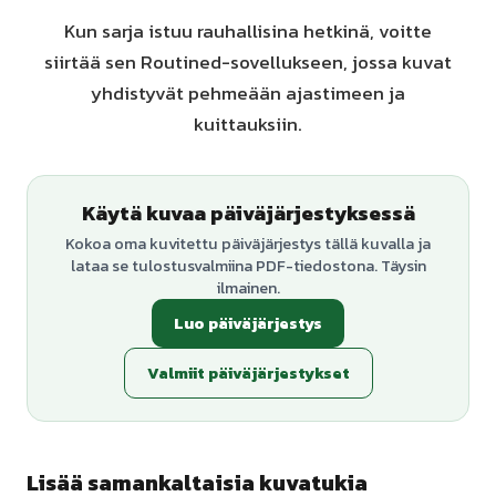
Kun sarja istuu rauhallisina hetkinä, voitte
siirtää sen Routined-sovellukseen, jossa kuvat
yhdistyvät pehmeään ajastimeen ja
kuittauksiin.
Käytä kuvaa päiväjärjestyksessä
Kokoa oma kuvitettu päiväjärjestys tällä kuvalla ja
lataa se tulostusvalmiina PDF-tiedostona. Täysin
ilmainen.
Luo päiväjärjestys
Valmiit päiväjärjestykset
Lisää samankaltaisia kuvatukia