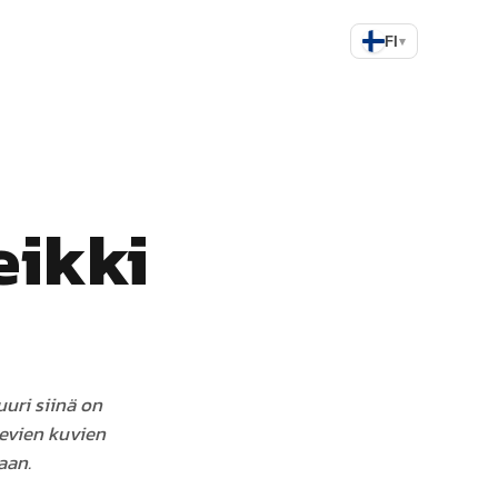
FI
▾
eikki
uri siinä on
levien kuvien
aan.