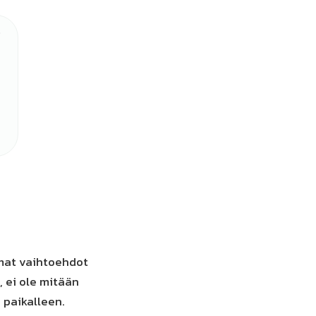
mmat vaihtoehdot
 ei ole mitään
n paikalleen.