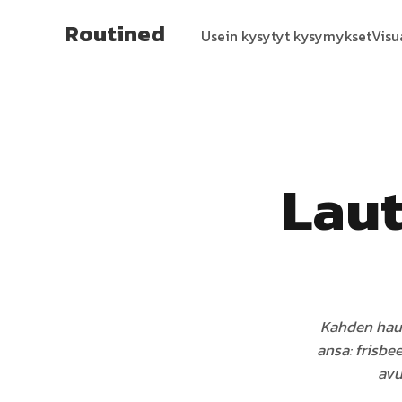
Routined
Usein kysytyt kysymykset
Visu
Laut
Kahden haus
ansa: frisbe
avu