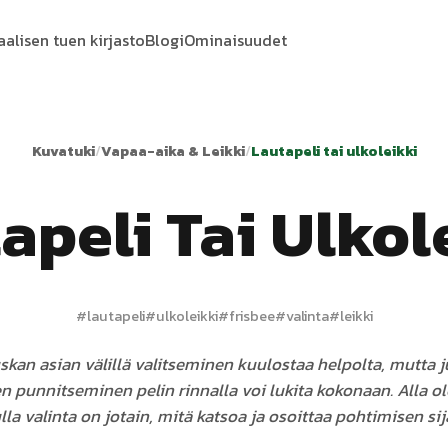
aalisen tuen kirjasto
Blogi
Ominaisuudet
Kuvatuki
/
Vapaa-aika & Leikki
/
Lautapeli tai ulkoleikki
apeli Tai Ulkol
#
lautapeli
#
ulkoleikki
#
frisbee
#
valinta
#
leikki
kan asian välillä valitseminen kuulostaa helpolta, mutta ju
en punnitseminen pelin rinnalla voi lukita kokonaan. Alla o
lla valinta on jotain, mitä katsoa ja osoittaa pohtimisen sij