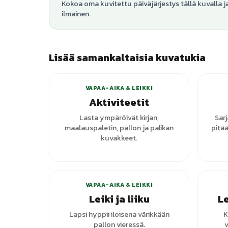
Kokoa oma kuvitettu päiväjärjestys tällä kuvalla j
ilmainen.
Lisää samankaltaisia kuvatukia
+
1
varianttia
VAPAA-AIKA & LEIKKI
Aktiviteetit
Lasta ympäröivät kirjan,
Sar
maalauspaletin, pallon ja palikan
pitää
kuvakkeet.
VAPAA-AIKA & LEIKKI
Leiki ja liiku
Le
Lapsi hyppii iloisena värikkään
K
pallon vieressä.
v