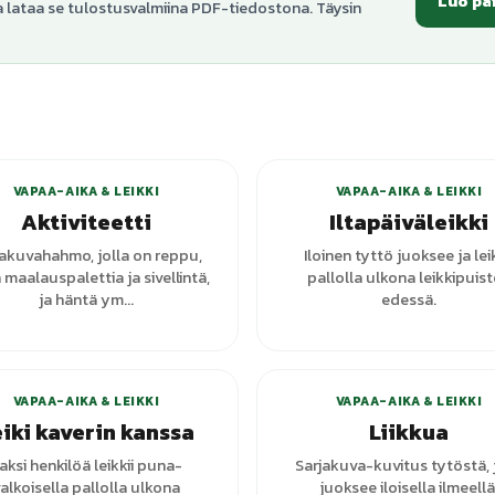
Luo pä
a lataa se tulostusvalmiina PDF-tiedostona. Täysin
+
1
varianttia
VAPAA-AIKA & LEIKKI
VAPAA-AIKA & LEIKKI
Aktiviteetti
Iltapäiväleikki
jakuvahahmo, jolla on reppu,
Iloinen tyttö juoksee ja leik
 maalauspalettia ja sivellintä,
pallolla ulkona leikkipuis
ja häntä ym...
edessä.
VAPAA-AIKA & LEIKKI
VAPAA-AIKA & LEIKKI
iki kaverin kanssa
Liikkua
aksi henkilöä leikkii puna-
Sarjakuva-kuvitus tytöstä, 
alkoisella pallolla ulkona
juoksee iloisella ilmeellä