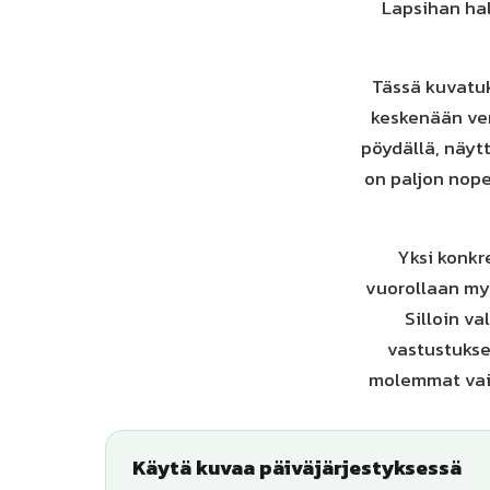
Lapsihan ha
Tässä kuvatuk
keskenään vert
pöydällä, näyt
on paljon nop
Yksi konkre
vuorollaan myö
Silloin va
vastustukse
molemmat vaiht
Käytä kuvaa päiväjärjestyksessä