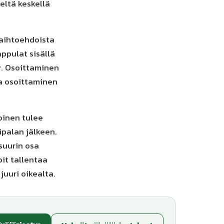
ltä keskellä
vaihtoehdoista
appulat sisällä
y. Osoittaminen
a osoittaminen
toinen tulee
ipalan jälkeen.
 suurin osa
it tallentaa
juuri oikealta.