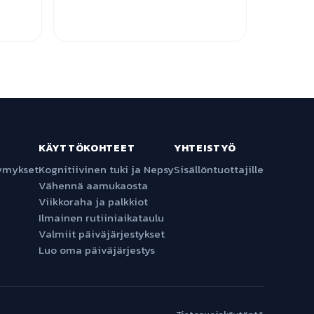
KÄYTTÖKOHTEET
YHTEISTYÖ
symykset
Kognitiivinen tuki ja Nepsy
Sisällöntuottajille
Vähennä aamukaosta
Viikkoraha ja palkkiot
Ilmainen rutiiniaikataulu
Valmiit päiväjärjestykset
Luo oma päiväjärjestys