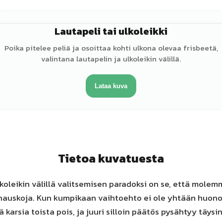
Lautapeli tai ulkoleikki
♂
Poika pitelee peliä ja osoittaa kohti ulkona olevaa frisbeetä,
valintana lautapelin ja ulkoleikin välillä.
Lataa kuva
Tietoa kuvatuesta
lkoleikin välillä valitsemisen paradoksi on se, että mole
 hauskoja. Kun kumpikaan vaihtoehto ei ole yhtään huono,
 karsia toista pois, ja juuri silloin päätös pysähtyy täysi