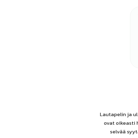
Lautapelin ja u
ovat oikeasti
selvää syytä