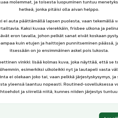
luaa molemmat, ja toisesta luopuminen tuntuu menetykse
hetkeä, jonka pitäisi olla aivan helppo.
i ei auta päättämällä lapsen puolesta, vaan tekemällä 
ailtavia. Kaksi kuvaa vierekkäin, frisbee ulkona ja pelin
tävät eron tavalla, johon pelkät sanat eivät koskaan pyst
eampaa kuin etujen ja haittojen punnitseminen päässä, j
itsessään on jo ensimmäinen askel pois lukosta.
ettinen vinkki: lisää kolmas kuva, joka näyttää, että se 
hemmin, esimerkiksi ulkoleikki nyt ja lautapeli vasta väl
linta ei olekaan joko tai, vaan pelkkä järjestyskysymys, ja
sta yleensä laantuu nopeasti. Routined-sovelluksessa vo
oehdot ja siirrellä niitä, kunnes niiden järjestys tuntuu 