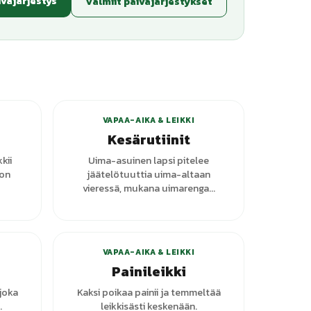
iväjärjestys
Valmiit päiväjärjestykset
VAPAA-AIKA & LEIKKI
Kesärutiinit
kii
Uima-asuinen lapsi pitelee
ton
jäätelötuuttia uima-altaan
vieressä, mukana uimarenga...
VAPAA-AIKA & LEIKKI
Painileikki
joka
Kaksi poikaa painii ja temmeltää
.
leikkisästi keskenään.